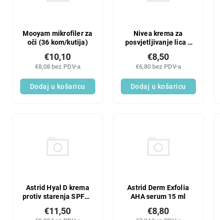
Mooyam mikrofiler za
Nivea krema za
oči (36 kom/kutija)
posvjetljivanje lica s
vitaminom C 100 ml
€10,10
€8,50
€8,08 bez PDV-a
€6,80 bez PDV-a
Dodaj u košaricu
Dodaj u košaricu
Astrid Hyal D krema
Astrid Derm Exfolia
protiv starenja SPF15
AHA serum 15 ml
50 ml
€11,50
€8,80