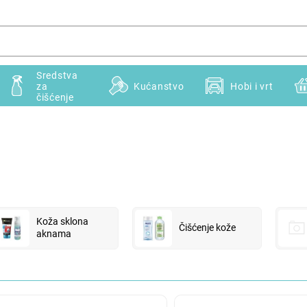
Sredstva
za
Kućanstvo
Hobi i vrt
čišćenje
Koža sklona
Čišćenje kože
aknama