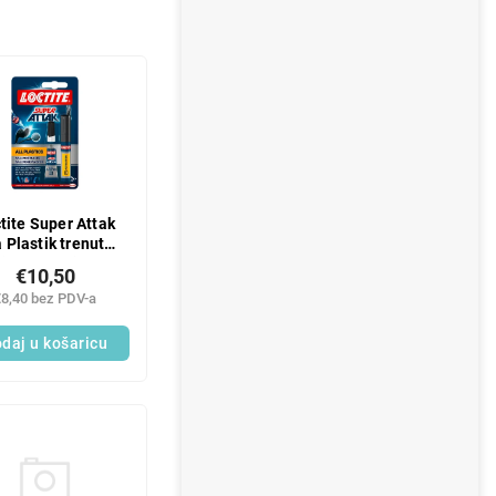
tite Super Attak
a Plastik trenutno
pilo sadržaj 2 g +
€10,50
aktivator, 4 ml
€8,40 bez PDV-a
daj u košaricu