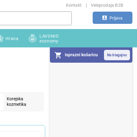
Kontakt
Veleprodaja B2B
Prijava
LAVONIO
Hrana
economy
Isprazni košaricu
S
i
d
e
b
a
Korejska
kozmetika
r