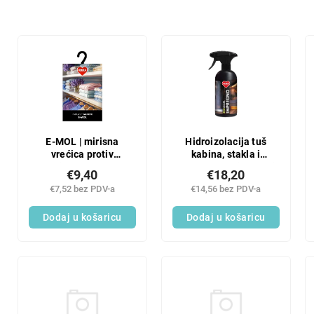
r
t
i
L
r
i
a
s
n
t
j
o
e
f
p
p
r
r
E-MOL | mirisna
Hidroizolacija tuš
o
vrećica protiv
kabina, stakla i
o
moljaca za ormar
ogledala protiv vode i
i
d
€9,40
€18,20
zamagljivanja | ECO
z
u
€7,52 bez PDV-a
€14,56 bez PDV-a
AQUA IMPREGNO |
v
c
500 ml
o
Dodaj u košaricu
Dodaj u košaricu
t
d
s
a