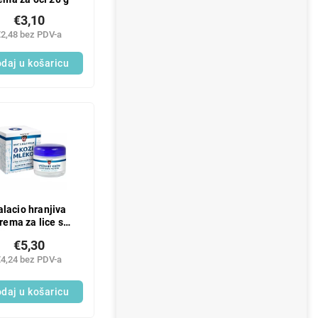
€3,10
€2,48 bez PDV-a
daj u košaricu
alacio hranjiva
rema za lice s
jim mlijekom 50
€5,30
ml
€4,24 bez PDV-a
daj u košaricu