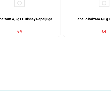
balzam 4,8 g LE Disney Pepeljuga
Labello balzam 4,8 g L
€4
€4