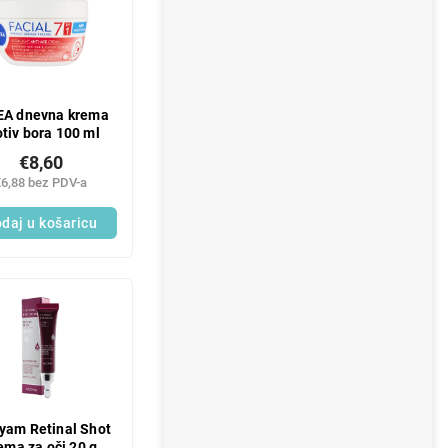
EA dnevna krema
otiv bora 100 ml
€8,60
€6,88 bez PDV-a
daj u košaricu
am Retinal Shot
ema za oči 20 g