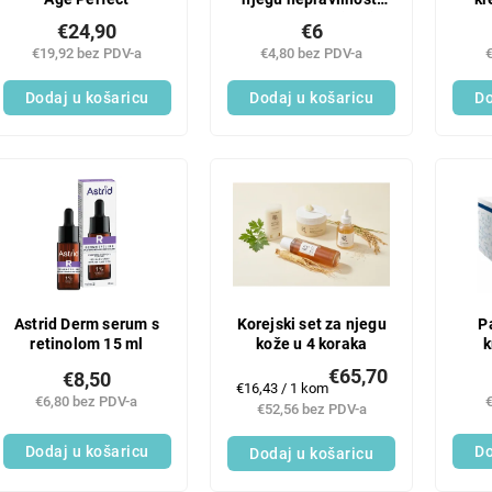
(9 komada/pakiranje)
€24,90
€6
€19,92 bez PDV-a
€4,80 bez PDV-a
Dodaj u košaricu
Dodaj u košaricu
Do
Astrid Derm serum s
Korejski set za njegu
P
retinolom 15 ml
kože u 4 koraka
k
koz
€65,70
€8,50
Mjerenje
€16,43 / 1 kom
€6,80 bez PDV-a
cijene:
€52,56 bez PDV-a
Dodaj u košaricu
Do
Dodaj u košaricu