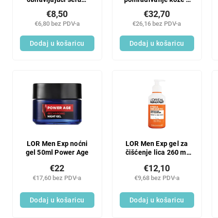
B12 15ml
fulerenom
€8,50
€32,70
€6,80 bez PDV-a
€26,16 bez PDV-a
Dodaj u košaricu
Dodaj u košaricu
LOR Men Exp noćni
LOR Men Exp gel za
gel 50ml Power Age
čišćenje lica 260 ml
Hydra Ener
€22
€12,10
€17,60 bez PDV-a
€9,68 bez PDV-a
Dodaj u košaricu
Dodaj u košaricu