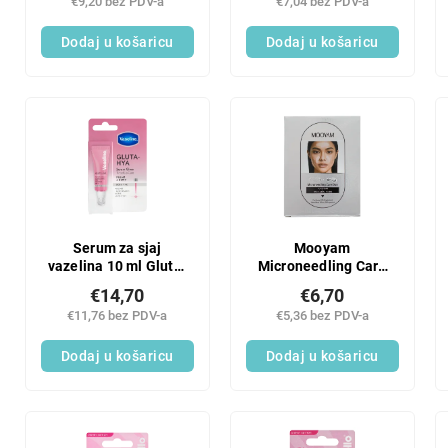
€9,20 bez PDV-a
€7,04 bez PDV-a
Dodaj u košaricu
Dodaj u košaricu
Serum za sjaj
Mooyam
vazelina 10 ml Gluta-
Microneedling Care
Hya Rosy
Duo (3 kom/kutija)
€14,70
€6,70
€11,76 bez PDV-a
€5,36 bez PDV-a
Dodaj u košaricu
Dodaj u košaricu