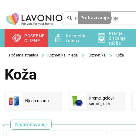
Preskoči
na
sadržaj
Pretraživanje
Pranje i
POSEBNE
Kozmetika
čišćenje
CIJENE
i njega
rublja
Kozmetika i njega
Kozmetika
Koža
Koža
Kreme, gelovi,
Njega usana
serumi, ulja
Najprodavaniji