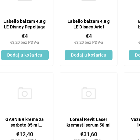
Labello balzam 4,8 g
Labello balzam 4,8 g
LE Disney Pepeljuga
LE Disney Ariel
€4
€4
€3,20 bez PDV-a
€3,20 bez PDV-a
Dodaj u košaricu
Dodaj u košaricu
Do
GARNIER krema za
Loreal Revit Laser
Vaze
sorbete 85 ml
kremasti serum 50 ml
1
salicilna kiselina
€12,40
€31,60