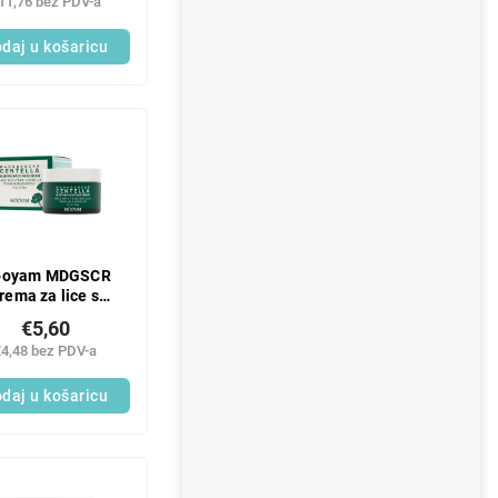
11,76 bez PDV-a
daj u košaricu
oyam MDGSCR
rema za lice s
centelom 50 g
€5,60
€4,48 bez PDV-a
daj u košaricu