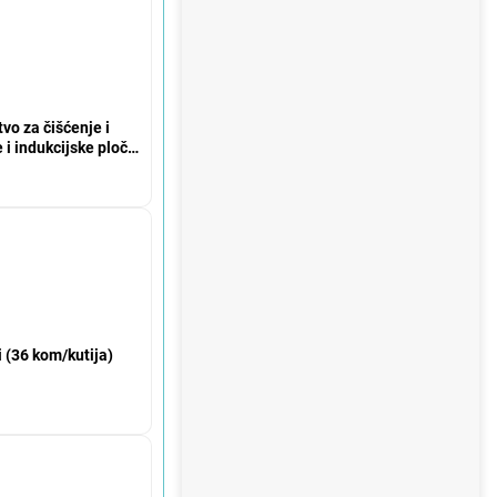
o za čišćenje i
 i indukcijske ploče
200 ml
 (36 kom/kutija)