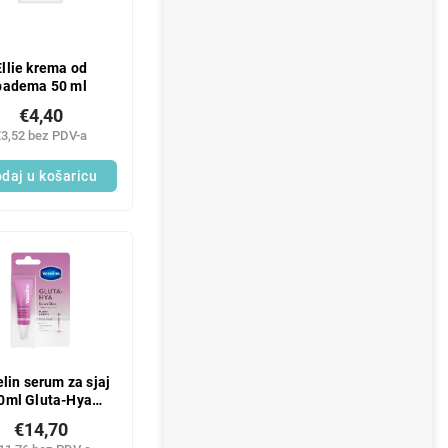
Ellie krema od
badema 50 ml
€4,40
€3,52 bez PDV-a
daj u košaricu
lin serum za sjaj
0ml Gluta-Hya
Royal
€14,70