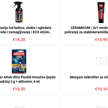
acija tuš kabina, stakla i ogledala
CERAMICUM | 2u1 sredstv
 vode i zamagljivanja | ECO AQUA
poliranje za staklokeramičke
IMPREGNO | 500 ml
za kuhanje | 
€18,20
€10,90
r Attak Ultra Plastik trenutno ljepilo
Mooyam mikrofiler za oči
adržaj 2 g + aktivator, 4 ml
€10,50
€10,10