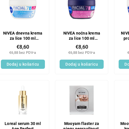
NIVEA dnevna krema
NIVEA noćna krema
NIV
za lice 100 ml
za lice 100 ml
pr
hranjiva
hidratantna
€8,60
€8,60
€6,88 bez PDV-a
€6,88 bez PDV-a
Dodaj u košaricu
Dodaj u košaricu
Do
Loreal serum 30 ml
Mooyam flaster za
Mooy
Age Perfect
njegu nepravilnosti
kr