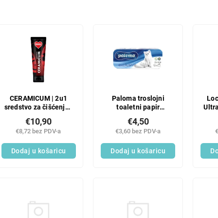
CERAMICUM | 2u1
Paloma troslojni
Loc
sredstvo za čišćenje i
toaletni papir
Ultr
poliranje za
Exclusive Plus bijeli,
lje
€10,90
€4,50
staklokeramičke i
8 rola
€8,72 bez PDV-a
€3,60 bez PDV-a
indukcijske ploče za
kuhanje | 200 ml
Dodaj u košaricu
Dodaj u košaricu
Do