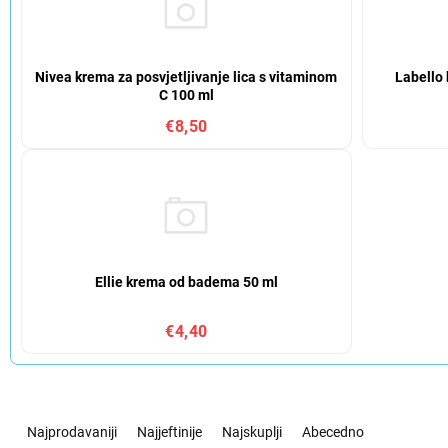
Nivea krema za posvjetljivanje lica s vitaminom
Labello 
C 100 ml
€8,50
Ellie krema od badema 50 ml
€4,40
S
o
Najprodavaniji
Najjeftinije
Najskuplji
Abecedno