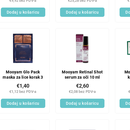
€9,92 bez PDV-a
€25,28 bez PDV-a
€
Dodaj u košaricu
Dodaj u košaricu
Do
Mooyam Glo Pack
Mooyam Retinal Shot
Mo
maska za lice korak 3
serum za oči 10 ml
k
€1,40
€2,60
€1,12 bez PDV-a
€2,08 bez PDV-a
Dodaj u košaricu
Dodaj u košaricu
Do