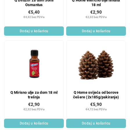
Q Difuzor za dom 50ml
Q Home eterično ulje limuna
Osmantus
18 ml
€5,40
€2,90
€4,32 bez PDV-a
€2,32 bez PDV-a
Dodaj u košaricu
Dodaj u košaricu
Q Mirisno ulje za dom 18 ml
Q Home svijeća od borove
trešnja
češere (2x185g/pakiranje)
€2,90
€5,90
€2,32 bez PDV-a
€4,72 bez PDV-a
Dodaj u košaricu
Dodaj u košaricu