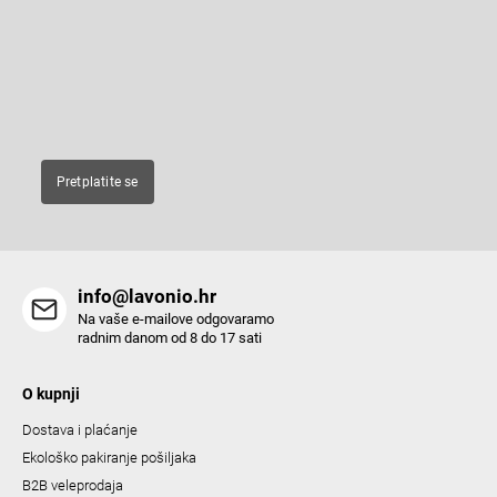
i
t
e
n
Enter your email and we will send you informations about new
r
products in our e-shop.
g
c
E-pošta
o
n
t
Pretplatite se
r
o
l
s
info@lavonio.hr
Na vaše e-mailove odgovaramo
radnim danom od 8 do 17 sati
O kupnji
Dostava i plaćanje
Ekološko pakiranje pošiljaka
B2B veleprodaja