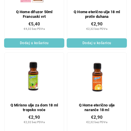
Q Home difuzor 50ml
Q Home eterično ulje 18 ml
Francuski vrt
protiv duhana
€5,40
€2,90
€4,32 bez PDV-a
€2,32 bez PDV-a
Dodaj u košaricu
Dodaj u košaricu
Q Mirisno ulje za dom 18 ml
Q Home eterično ulje
tropsko voće
naranče 18 ml
€2,90
€2,90
€2,32 bez PDV-a
€2,32 bez PDV-a