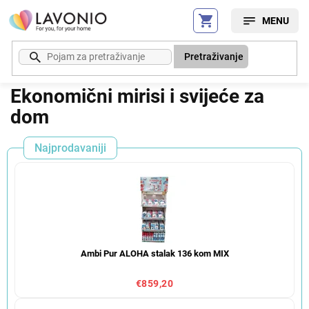
Preskoči
na
sadržaj
Pretraživanje
Ekonomični mirisi i svijeće za
dom
Najprodavaniji
Ambi Pur ALOHA stalak 136 kom MIX
€859,20