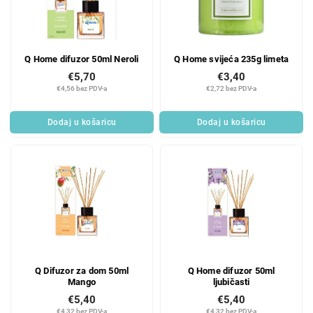
Q Home difuzor 50ml Neroli
Q Home svijeća 235g limeta
€5,70
€3,40
€4,56 bez PDV-a
€2,72 bez PDV-a
Dodaj u košaricu
Dodaj u košaricu
Q Difuzor za dom 50ml
Q Home difuzor 50ml
Mango
ljubičasti
€5,40
€5,40
€4,32 bez PDV-a
€4,32 bez PDV-a