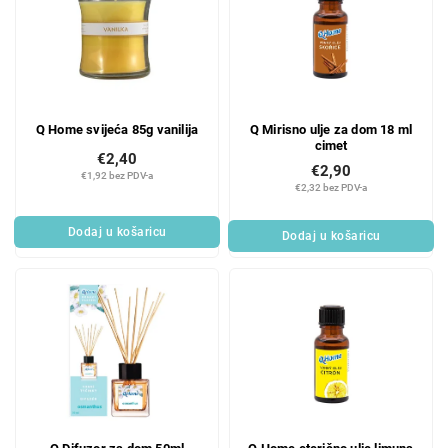
Q Home svijeća 85g vanilija
Q Mirisno ulje za dom 18 ml
cimet
€2,40
€2,90
€1,92 bez PDV-a
€2,32 bez PDV-a
Dodaj u košaricu
Dodaj u košaricu