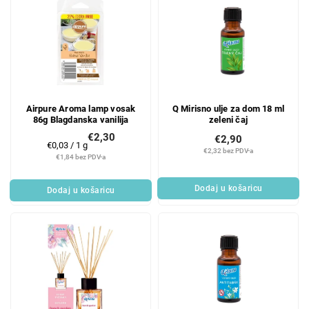
Airpure Aroma lamp vosak
Q Mirisno ulje za dom 18 ml
86g Blagdanska vanilija
zeleni čaj
€2,30
€2,90
Mjerenje
€0,03 / 1 g
€2,32 bez PDV-a
cijene:
€1,84 bez PDV-a
Dodaj u košaricu
Dodaj u košaricu