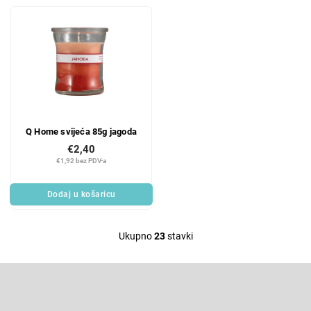
Q Home svijeća 85g jagoda
€2,40
€1,92 bez PDV-a
Dodaj u košaricu
Ukupno
23
stavki
L
i
F
s
o
t
o
Pretplatite se na newsletter