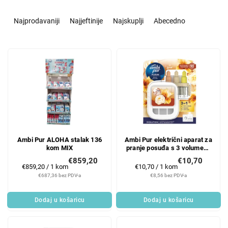
S
o
Najprodavaniji
Najjeftinije
Najskuplji
Abecedno
r
t
L
i
i
r
s
a
t
n
o
j
f
e
p
p
r
r
Ambi Pur ALOHA stalak 136
Ambi Pur električni aparat za
o
o
kom MIX
pranje posuđa s 3 volumena
d
i
20 ml Zlatna orhideja
€859,20
€10,70
u
z
Mjerenje
Mjerenje
€859,20 / 1 kom
€10,70 / 1 kom
c
v
cijene:
cijene:
€687,36 bez PDV-a
€8,56 bez PDV-a
t
o
s
d
Dodaj u košaricu
Dodaj u košaricu
a