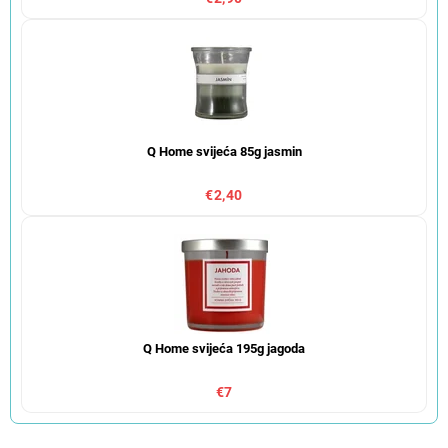
Q Home svijeća 85g jasmin
€2,40
Q Home svijeća 195g jagoda
€7