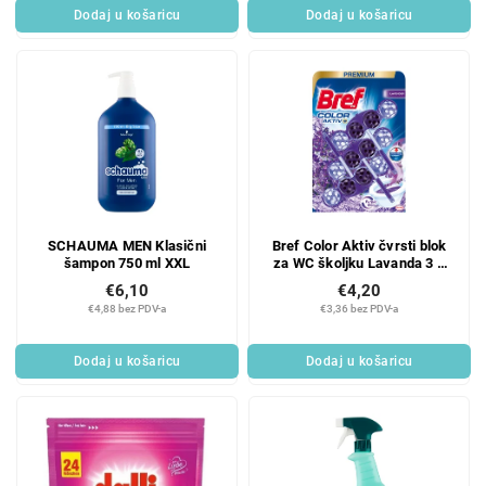
Dodaj u košaricu
Dodaj u košaricu
SCHAUMA MEN Klasični
Bref Color Aktiv čvrsti blok
šampon 750 ml XXL
za WC školjku Lavanda 3 x
50 g
€6,10
€4,20
€4,88 bez PDV-a
€3,36 bez PDV-a
Dodaj u košaricu
Dodaj u košaricu