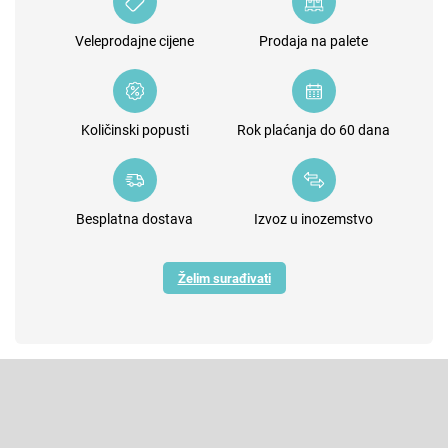
Veleprodajne cijene
Prodaja na palete
Količinski popusti
Rok plaćanja do 60 dana
Besplatna dostava
Izvoz u inozemstvo
Želim surađivati
F
o
o
Pretplatite se na newsletter
t