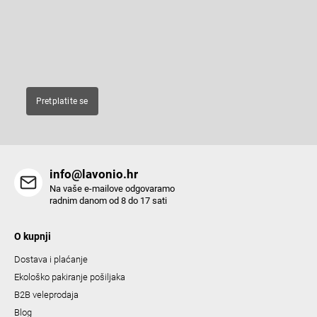
e
Enter your email and we will send you informations about new
r
products in our e-shop.
E-pošta
Pretplatite se
info@lavonio.hr
Na vaše e-mailove odgovaramo
radnim danom od 8 do 17 sati
O kupnji
Dostava i plaćanje
Ekološko pakiranje pošiljaka
B2B veleprodaja
Blog