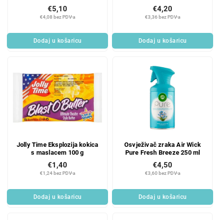
mirisom jantara 40 ml
€5,10
€4,20
€4,08 bez PDV-a
€3,36 bez PDV-a
Dodaj u košaricu
Dodaj u košaricu
Jolly Time Eksplozija kokica
Osvježivač zraka Air Wick
s maslacem 100 g
Pure Fresh Breeze 250 ml
€1,40
€4,50
€1,24 bez PDV-a
€3,60 bez PDV-a
Dodaj u košaricu
Dodaj u košaricu