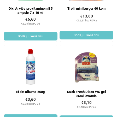
Dixi Arvit s provitaminom B5
Trolli mini burger 60 kom
ampule 7 x 10 ml
€13,80
€6,60
€12,21 bez PDV-a
€5,28 bez PDV-a
Dodaj u košaricu
Dodaj u košaricu
Efekt albuma 500g
Duck Fresh Discs WC gel
36ml lavanda
€3,60
€3,10
€2,88 bez PDV-a
€2,48 bez PDV-a