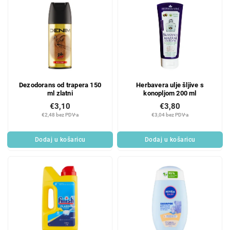
Dezodorans od trapera 150
Herbavera ulje šljive s
ml zlatni
konopljom 200 ml
€3,10
€3,80
€2,48 bez PDV-a
€3,04 bez PDV-a
Dodaj u košaricu
Dodaj u košaricu