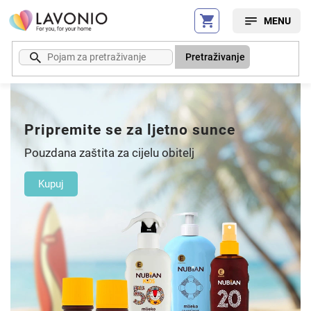
Preskoči
na
sadržaj
Pretraživanje
Pripremite se za ljetno sunce
Pouzdana zaštita za cijelu obitelj
Kupuj