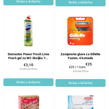
Dodaj u košaricu
Dodaj u košaricu
Domestos Power Fresh Lime
Zamjenske glave za Gillette
Fresh gel za WC školjku 700
Fusion, 4 komada
ml
€25
€3,10
Mjerenje
€25 / 1 kom
€2,48 bez PDV-a
cijene:
€20 bez PDV-a
Dodaj u košaricu
Dodaj u košaricu