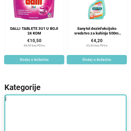
DALLI TABLETE 3U1 U BOJI
Sanytol dezinfekcijsko
24 KOM
sredstvo za kuhinju 500ml
limun
€10,50
€4,20
€8,40 bez PDV-a
€3,36 bez PDV-a
Dodaj u košaricu
Dodaj u košaricu
Kategorije