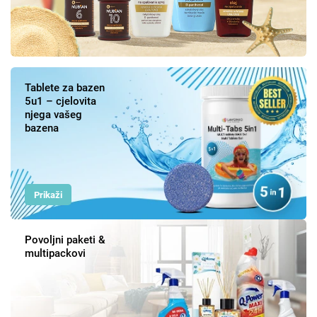
Tablete za bazen
5u1 – cjelovita
njega vašeg
bazena
Prikaži
Povoljni paketi &
multipackovi