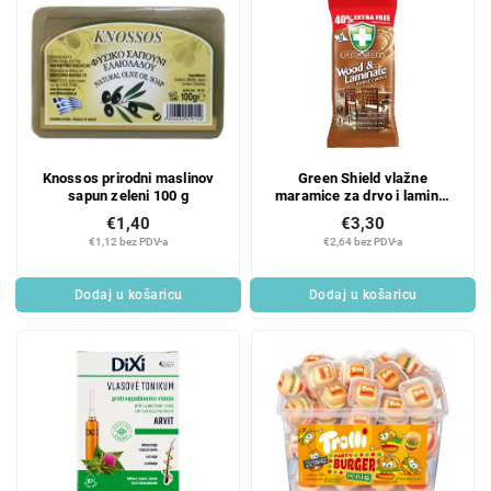
Knossos prirodni maslinov
Green Shield vlažne
sapun zeleni 100 g
maramice za drvo i laminat
70 komada
€1,40
€3,30
€1,12 bez PDV-a
€2,64 bez PDV-a
Dodaj u košaricu
Dodaj u košaricu