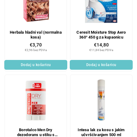
Herbala hladni val (normalna
Ceresit Moisture Stop Aero
kosa)
360° 450 g za kupaonicu
€3,70
€14,80
€2,96 bez PDV-a
€11,84 bez PDV-a
Dodaj u košaricu
Dodaj u košaricu
Borotalco Men Dry
Intesa lak za kosu s jakim
dezodorans u stiku s
učvršćivanjem 500 ml