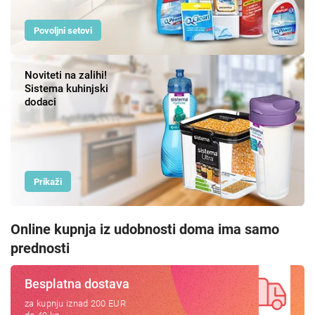
Povoljni setovi
Noviteti na zalihi!
Sistema kuhinjski
dodaci
Prikaži
Besplatna dostava
za kupnju iznad 200 EUR