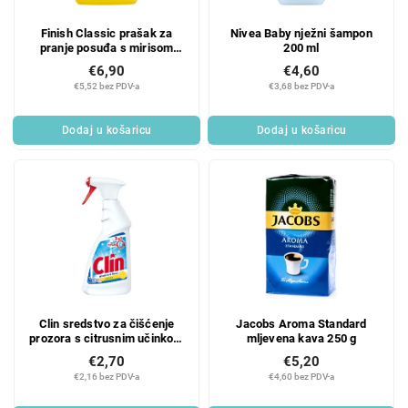
Finish Classic prašak za
Nivea Baby nježni šampon
pranje posuđa s mirisom
200 ml
limuna i svjetlucavim
€6,90
€4,60
uzorkom 1,2 kg
€5,52 bez PDV-a
€3,68 bez PDV-a
Dodaj u košaricu
Dodaj u košaricu
Clin sredstvo za čišćenje
Jacobs Aroma Standard
prozora s citrusnim učinkom
mljevena kava 250 g
u spreju 500 ml
€2,70
€5,20
€2,16 bez PDV-a
€4,60 bez PDV-a