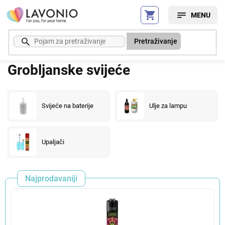
Preskoči
na
sadržaj
Pretraživanje
Grobljanske svijeće
Svijeće na baterije
Ulje za lampu
Upaljači
Najprodavaniji