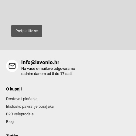
n
E-pošta
t
r
o
Pretplatite se
l
s
info@lavonio.hr
Na vaše e-mailove odgovaramo
radnim danom od 8 do 17 sati
O kupnji
Dostava i plaćanje
Ekološko pakiranje pošiljaka
B2B veleprodaja
Blog
Tvrtka