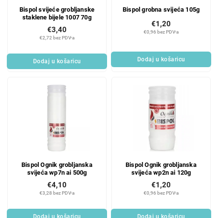
Bispol svijeće grobljanske
Bispol grobna svijeća 105g
staklene bijele 1007 70g
€1,20
€3,40
€0,96 bez PDV-a
€2,72 bez PDV-a
Dodaj u košaricu
Dodaj u košaricu
Bispol Ognik grobljanska
Bispol Ognik grobljanska
svijeća wp7n ai 500g
svijeća wp2n ai 120g
€4,10
€1,20
€3,28 bez PDV-a
€0,96 bez PDV-a
Dodaj u košaricu
Dodaj u košaricu