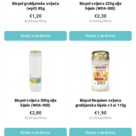
Bispol grobljanska svijeća
Bispol svijeća 225g ulje
(wp0) 85g
bijelo (WO4-000)
€1,20
€2,30
€0,96 bez PDV-a
€1,84 bez PDV-a
Dodaj u košaricu
Dodaj u košaricu
Bispol svijeća 300g ulje
Bispol Requiem svijeća
bijelo (WO6-000)
grobljanska bijela v3 ai 115g
€2,80
€1,90
€2,24 bez PDV-a
€1,52 bez PDV-a
Dodaj u košaricu
Dodaj u košaricu