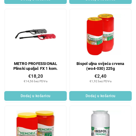
METRO PROFESSIONAL
Bispol uljna svijeća crvena
Plinski upaljač FX 1 kom.
(wo4-030) 225g
€18,20
€2,40
€14,56 bez PDV-a
€1,92 bez PDV-a
Dodaj u košaricu
Dodaj u košaricu