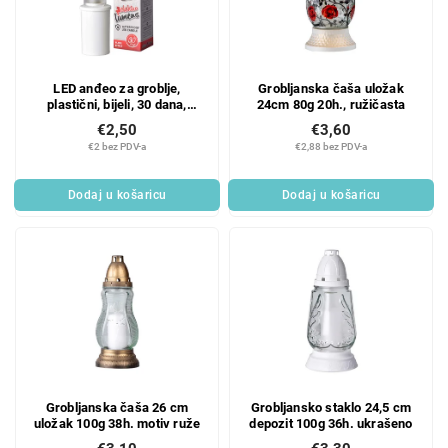
LED anđeo za groblje,
Grobljanska čaša uložak
plastični, bijeli, 30 dana,
24cm 80g 20h., ružičasta
bijelo svjetlo
€2,50
€3,60
€2 bez PDV-a
€2,88 bez PDV-a
Dodaj u košaricu
Dodaj u košaricu
Grobljanska čaša 26 cm
Grobljansko staklo 24,5 cm
uložak 100g 38h. motiv ruže
depozit 100g 36h. ukrašeno