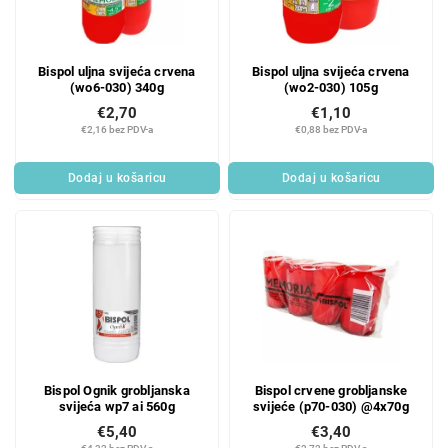
Bispol uljna svijeća crvena
Bispol uljna svijeća crvena
(wo6-030) 340g
(wo2-030) 105g
€2,70
€1,10
€2,16 bez PDV-a
€0,88 bez PDV-a
Dodaj u košaricu
Dodaj u košaricu
Bispol Ognik grobljanska
Bispol crvene grobljanske
svijeća wp7 ai 560g
svijeće (p70-030) @4x70g
€5,40
€3,40