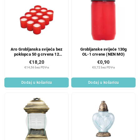
Aro Grobljanska svijeća bez
Grobljanske svijeće 130g
poklopca 50 g crvena 12
OL-1 crvene (NEN MO)
kom
€18,20
€0,90
€14,56 bez PDV-a
€0,72 bez PDV-a
Dodaj u košaricu
Dodaj u košaricu