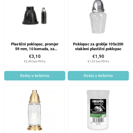
Plastični poklopac, promjer
Poklopac za groblje 105x200
59 mm, 10 komada, za
stakleni plastični poklopac
grobljansko staklo
€3,10
€1,90
€2,48 bez PDV-a
€1,52 bez PDV-a
Dodaj u košaricu
Dodaj u košaricu