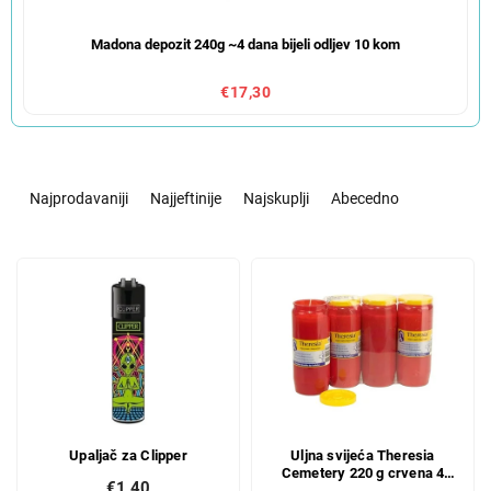
Madona depozit 240g ~4 dana bijeli odljev 10 kom
€17,30
S
o
Najprodavaniji
Najjeftinije
Najskuplji
Abecedno
r
t
L
i
i
r
s
a
t
n
o
j
f
e
p
p
r
r
Upaljač za Clipper
Uljna svijeća Theresia
o
o
Cemetery 220 g crvena 4
d
i
€1,40
kom