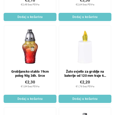
€3,10
€3,30
€2,48 bez PDV-a
€2,64 bez PDV-a
Dodaj u košaricu
Dodaj u košaricu
Grobljansko staklo 19cm
Žuto svjetlo za groblje na
polog 90g 34h. Srce
baterije od 120 mm traje 60
dana
€2,30
€2,20
€1,84 bez PDV-a
€1,76 bez PDV-a
Dodaj u košaricu
Dodaj u košaricu