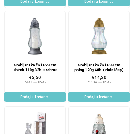
Dodaj u košaricu
Dodaj u košaricu
Grobljanska čaša 29 cm
Grobljanska čaša 39 cm
uložak 110g 32h. srebrna
polog 120g 48h. (zlatni čep)
grančica
€5,60
€14,20
€4,48 bez PDV-a
€11,36 bez PDV-a
Dodaj u košaricu
Dodaj u košaricu