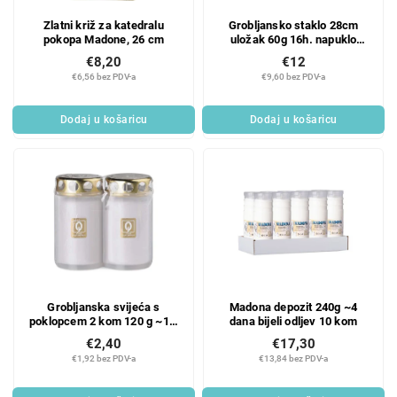
Zlatni križ za katedralu
Grobljansko staklo 28cm
pokopa Madone, 26 cm
uložak 60g 16h. napuklo
srce
€8,20
€12
€6,56 bez PDV-a
€9,60 bez PDV-a
Dodaj u košaricu
Dodaj u košaricu
Grobljanska svijeća s
Madona depozit 240g ~4
poklopcem 2 kom 120 g ~1,5
dana bijeli odljev 10 kom
dana bijela prešana
€2,40
€17,30
€1,92 bez PDV-a
€13,84 bez PDV-a