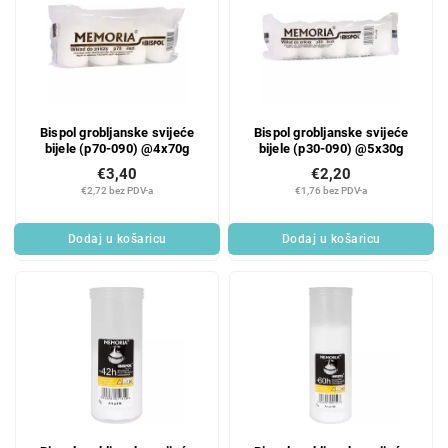
Bispol grobljanske svijeće
Bispol grobljanske svijeće
bijele (p70-090) @4x70g
bijele (p30-090) @5x30g
€3,40
€2,20
€2,72 bez PDV-a
€1,76 bez PDV-a
Dodaj u košaricu
Dodaj u košaricu