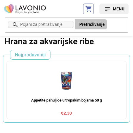
Preskoči
na
sadržaj
Pretraživanje
Hrana za akvarijske ribe
Najprodavaniji
Appetite pahuljice u tropskim bojama 50 g
€2,30