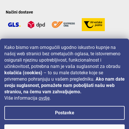
Načini dostave
LAVONIO u svijetu
Kako bismo vam omogućili ugodno iskustvo kupnje na
našoj web stranici bez ometajućih oglasa, te istovremeno
osigurali njezinu upotrebljivost, funkcionalnost i
učinkovitost, potrebna nam je vaša suglasnost za obradu
kolačića (cookies)
– to su male datoteke koje se
privremeno pohranjuju u vašem pregledniku.
Ako nam date
Za akcije, nagradne igre i popuste pratite nas na:
svoju suglasnost, pomažete nam poboljšati našu web
stranicu, na čemu vam zahvaljujemo.
Više informacija
ovdje
.
Postavke
Autorsko pravo 2026
Lavonio.hr
. Sva prava pridržana.