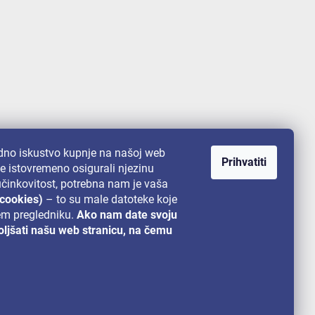
no iskustvo kupnje na našoj web
Prihvatiti
te istovremeno osigurali njezinu
 učinkovitost, potrebna nam je vaša
(cookies)
– to su male datoteke koje
em pregledniku.
Ako nam date svoju
ljšati našu web stranicu, na čemu