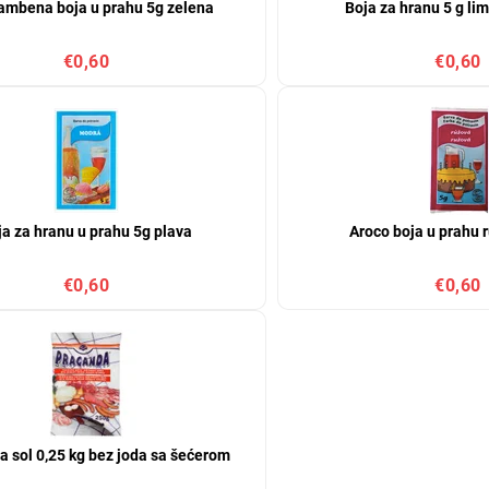
ambena boja u prahu 5g zelena
Boja za hranu 5 g li
€0,60
€0,60
ja za hranu u prahu 5g plava
Aroco boja u prahu 
€0,60
€0,60
 sol 0,25 kg bez joda sa šećerom