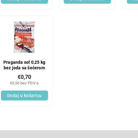
Praganda sol 0,25 kg
bez joda sa šećerom
€0,70
€0,56 bez PDV-a
Dodaj u košaricu
L
i