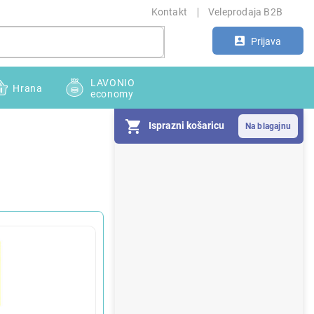
Kontakt
Veleprodaja B2B
Prijava
LAVONIO
Hrana
economy
Isprazni košaricu
S
i
d
e
b
a
r