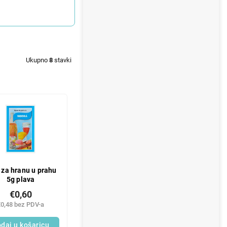
Ukupno
8
stavki
 za hranu u prahu
5g plava
€0,60
€0,48 bez PDV-a
daj u košaricu