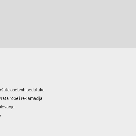
zaštite osobnih podataka
vrata robe i reklamacija
slovanja
e