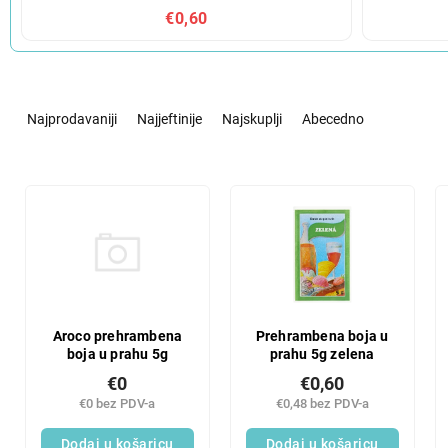
€0,60
S
o
Najprodavaniji
Najjeftinije
Najskuplji
Abecedno
r
t
i
L
r
i
a
s
n
t
j
o
e
f
p
p
r
r
Aroco prehrambena
Prehrambena boja u
o
boja u prahu 5g
prahu 5g zelena
o
i
d
€0
€0,60
z
u
€0 bez PDV-a
€0,48 bez PDV-a
v
c
o
Dodaj u košaricu
Dodaj u košaricu