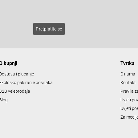
s
E-pošta
t
i
n
roducts
Pretplatite se
g
c
o
n
O kupnji
Tvrtka
t
r
Dostava i plaćanje
O nama
o
Ekološko pakiranje pošiljaka
Kontakt
l
B2B veleprodaja
Pravila 
s
Blog
Uvjeti po
Uvjeti po
Za medij