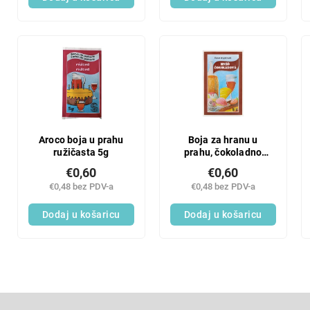
t
d
s
a
Aroco boja u prahu
Boja za hranu u
ružičasta 5g
prahu, čokoladno
smeđa, 5 g
€0,60
€0,60
€0,48 bez PDV-a
€0,48 bez PDV-a
Dodaj u košaricu
Dodaj u košaricu
F