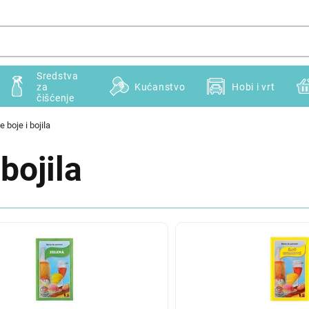
Sredstva
za
Kućanstvo
Hobi i vrt
čišćenje
boje i bojila
bojila