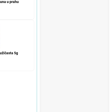
muna u prahu
ružičasta 5g