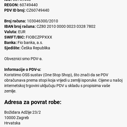
REGON:
60749440
PDV ID broj:
CZ60749440
Broj računa:
103046300/2010
IBAN broj računa:
CZ80 2010 0000 0023 0328 7802
Valuta:
EUR
SWIFT/BIC:
FIOBCZPPXXX
Banka:
Fio banka, a.s.
Sjedište:
Češka Republika
Obveznici smo PDV-a.
Informacije o PDV-u:
Koristimo OSS sustav (One Stop Shop), što znači da se PDV
obračunava prema stopi koja vrijedi u zemlji isporuke. Cijene u našoj
internetskoj trgovini uključuju PDV u skladu s propisima vaše
zemlje.
Adresa za povrat robe:
Božidara Adžije 23/2
10000 Zagreb
Hrvatska