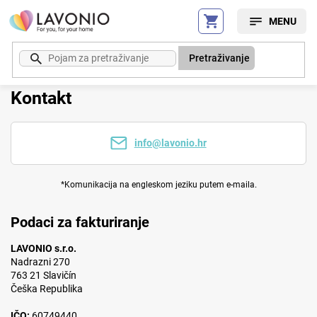
Preskoči
na
sadržaj
Pretraživanje
Kontakt
info@lavonio.hr
*Komunikacija na engleskom jeziku putem e-maila.
Podaci za fakturiranje
LAVONIO s.r.o.
Nadrazni 270
763 21 Slavičín
Češka Republika
IČO:
60749440