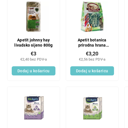
Apetit johnny hay
Apetit botanica
livadsko sijeno 800g
prirodna hrana
zdravo povrće (6) 70g
€3
€3,20
€2,40 bez PDV-a
€2,56 bez PDV-a
Dodaj u košaricu
Dodaj u košaricu