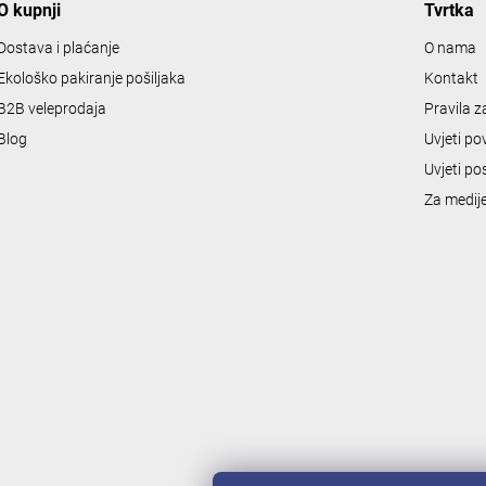
O kupnji
Tvrtka
t
r
Dostava i plaćanje
O nama
o
Ekološko pakiranje pošiljaka
Kontakt
l
B2B veleprodaja
Pravila 
s
Blog
Uvjeti po
Uvjeti po
Za medij