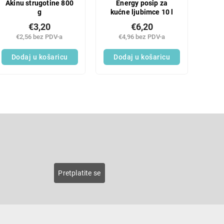
Akinu strugotine 800
Energy posip za
g
kućne ljubimce 10 l
€3,20
€6,20
€2,56 bez PDV-a
€4,96 bez PDV-a
Dodaj u košaricu
Dodaj u košaricu
L
i
s
E-pošta
t
i
n
roducts
Pretplatite se
g
c
o
n