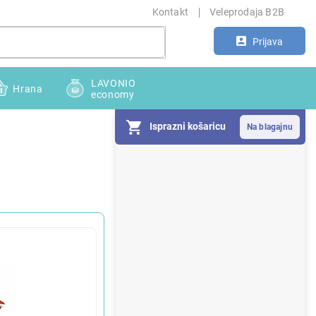
Kontakt
Veleprodaja B2B
Prijava
LAVONIO
Hrana
economy
Isprazni košaricu
S
i
d
e
b
a
r