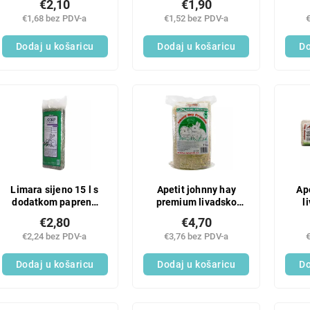
€2,10
€1,90
mješavina 150 g
€1,68 bez PDV-a
€1,52 bez PDV-a
Dodaj u košaricu
Dodaj u košaricu
Do
Limara sijeno 15 l s
Apetit johnny hay
Ap
dodatkom paprene
premium livadsko
l
metvice 500 g
sijeno 1kg
€2,80
€4,70
€2,24 bez PDV-a
€3,76 bez PDV-a
Dodaj u košaricu
Dodaj u košaricu
Do