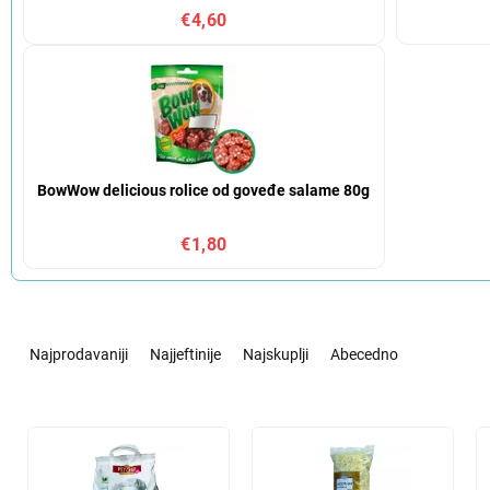
€4,60
BowWow delicious rolice od goveđe salame 80g
€1,80
S
o
Najprodavaniji
Najjeftinije
Najskuplji
Abecedno
r
t
i
L
r
i
a
s