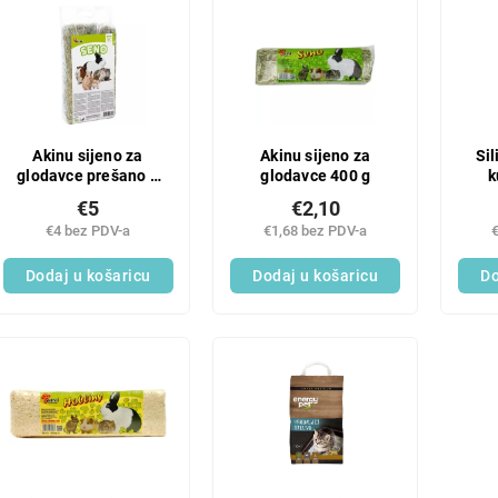
Akinu sijeno za
Akinu sijeno za
Sil
glodavce prešano 1
glodavce 400 g
k
kg
€5
€2,10
€4 bez PDV-a
€1,68 bez PDV-a
Dodaj u košaricu
Dodaj u košaricu
Do