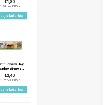
€1,80
€1,44 bez PDV-a
daj u košaricu
etit Johnny Hay
ivadno sijeno s
biljem 400 g
€2,40
€1,92 bez PDV-a
daj u košaricu