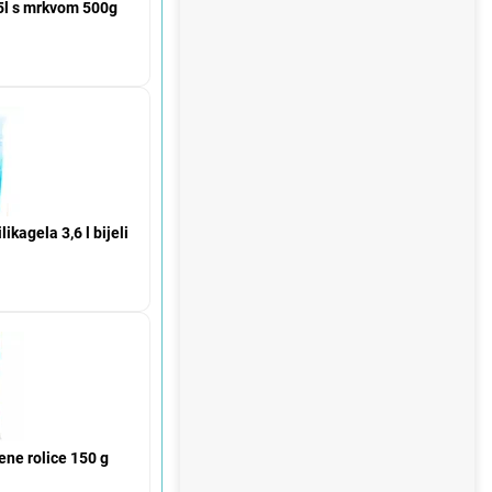
15l s mrkvom 500g
ikagela 3,6 l bijeli
ne rolice 150 g