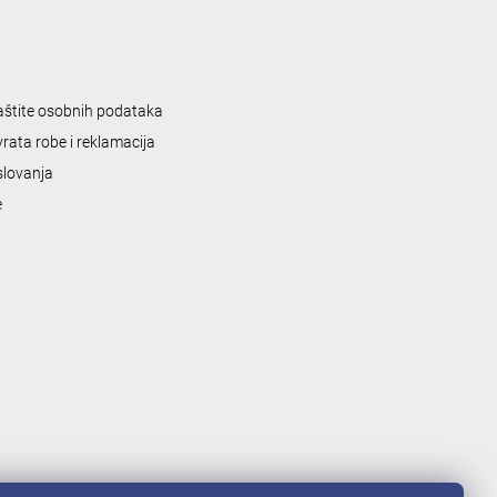
zaštite osobnih podataka
vrata robe i reklamacija
slovanja
e