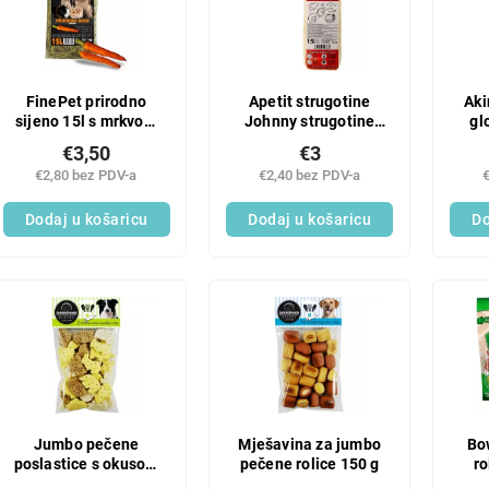
FinePet prirodno
Apetit strugotine
Aki
sijeno 15l s mrkvom
Johnny strugotine
gl
500g
(16) 900g 15'L
€3,50
€3
€2,80 bez PDV-a
€2,40 bez PDV-a
Dodaj u košaricu
Dodaj u košaricu
Do
Jumbo pečene
Mješavina za jumbo
Bo
poslastice s okusom
pečene rolice 150 g
ro
životinja od vanilije,