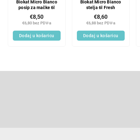
Biokat Micro Bianco
Biokat Micro Bianco
posip za mačke 6l
stelja 6l Fresh
€8,50
€8,60
€6,80 bez PDV-a
€6,88 bez PDV-a
Dodaj u košaricu
Dodaj u košaricu
F
o
o
Pretplatite se na newsletter
t
e
Enter your email and we will send you informations about new p
r
in our e-shop.