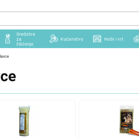
Sredstva
za
Kućanstvo
Hobi i vrt
čišćenje
odavce
vce