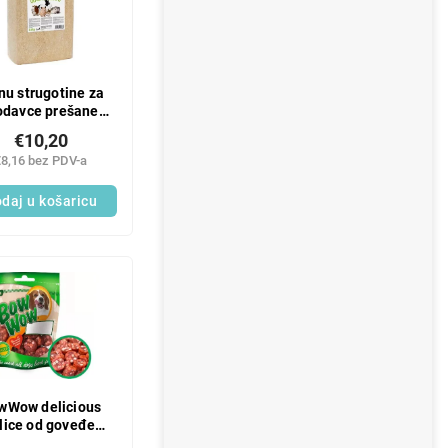
nu strugotine za
odavce prešane
2800 g
€10,20
€8,16 bez PDV-a
daj u košaricu
wWow delicious
lice od goveđe
salame 80g