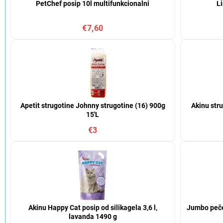
PetChef posip 10l multifunkcionalni
L
€7,60
Apetit strugotine Johnny strugotine (16) 900g
Akinu str
15'L
€3
Akinu Happy Cat posip od silikagela 3,6 l,
Jumbo peče
lavanda 1490 g