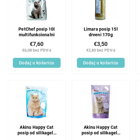
n
t
j
o
e
f
p
p
r
r
PetChef posip 10l
Limara posip 15l
o
multifunkcionalni
drveni 170g
o
i
d
€7,60
€3,50
z
u
€6,08 bez PDV-a
€2,80 bez PDV-a
v
c
o
Dodaj u košaricu
Dodaj u košaricu
t
d
s
a
Akinu Happy Cat
Akinu Happy Cat
posip od silikagela
posip od silikagela
3,6 l bijeli 1490 g
3,6 l, lavanda 1490 g