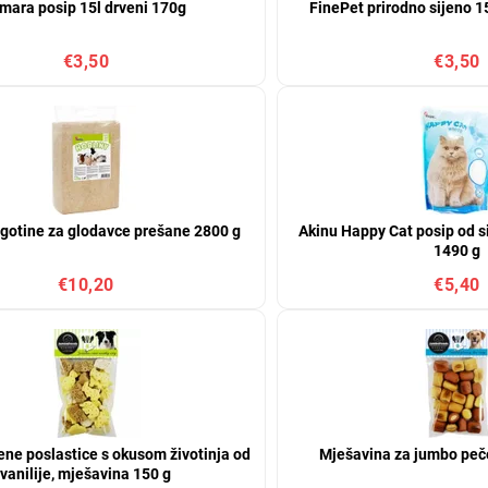
imara posip 15l drveni 170g
FinePet prirodno sijeno 
€3,50
€3,50
ugotine za glodavce prešane 2800 g
Akinu Happy Cat posip od sil
1490 g
€10,20
€5,40
ne poslastice s okusom životinja od
Mješavina za jumbo peče
vanilije, mješavina 150 g