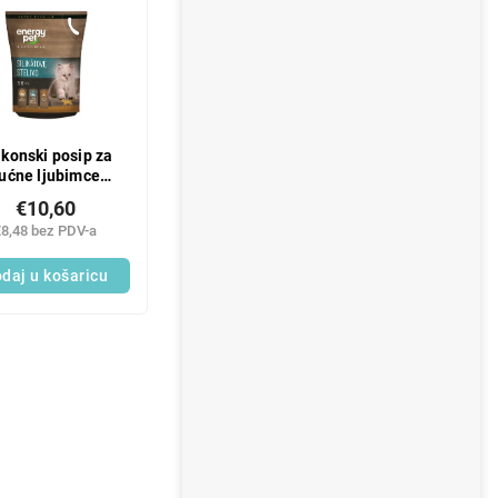
ikonski posip za
ućne ljubimce
Energy 3,6 l
€10,60
€8,48 bez PDV-a
daj u košaricu