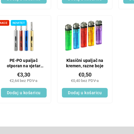
AKCE
NOVITET
PE-PO upaljač
Klasični upaljač na
otporan na vjetar
kremen, razne boje
metalni
€3,30
€0,50
€2,64 bez PDV-a
€0,40 bez PDV-a
Dodaj u košaricu
Dodaj u košaricu
L
i