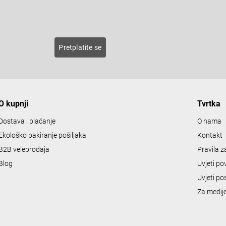
s
E-pošta
t
i
n
roducts
Pretplatite se
g
c
o
n
O kupnji
Tvrtka
t
r
Dostava i plaćanje
O nama
o
Ekološko pakiranje pošiljaka
Kontakt
l
B2B veleprodaja
Pravila 
s
Blog
Uvjeti po
Uvjeti po
Za medij