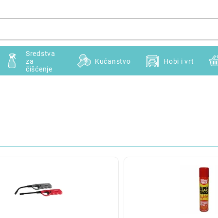
Sredstva
za
Kućanstvo
Hobi i vrt
čišćenje