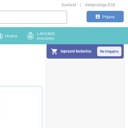
Kontakt
Veleprodaja B2B
Prijava
LAVONIO
Hrana
economy
Isprazni košaricu
S
i
d
e
b
a
r