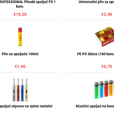
OFESSIONAL Plinski upaljač FX 1
Univerzalni plin za u
kom.
€18,20
€2,40
Plin za upaljače 100ml
PE PO šibice (100 kom
€1,40
€0,70
paljač otporan na vjetar metalni
Klasični upaljač na kre