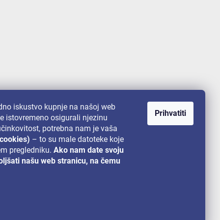
no iskustvo kupnje na našoj web
Prihvatiti
te istovremeno osigurali njezinu
 učinkovitost, potrebna nam je vaša
(cookies)
– to su male datoteke koje
em pregledniku.
Ako nam date svoju
ljšati našu web stranicu, na čemu