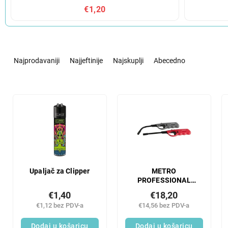
€1,20
S
o
Najprodavaniji
Najjeftinije
Najskuplji
Abecedno
r
t
i
L
r
i
a
s
n
t
j
o
e
f
p
p
r
r
Upaljač za Clipper
METRO
o
PROFESSIONAL
o
Plinski upaljač FX 1
i
d
€1,40
€18,20
kom.
z
u
€1,12 bez PDV-a
€14,56 bez PDV-a
v
c
o
Dodaj u košaricu
Dodaj u košaricu