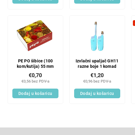
t
d
s
a
PE PO šibice (100
Izvlačni upaljač GH11
kom/kutija) 55 mm
razne boje 1 komad
€0,70
€1,20
€0,56 bez PDV-a
€0,96 bez PDV-a
Dodaj u košaricu
Dodaj u košaricu
F