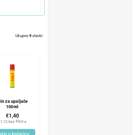
Ukupno
9
stavki
lin za upaljače
100ml
€1,40
€1,12 bez PDV-a
daj u košaricu