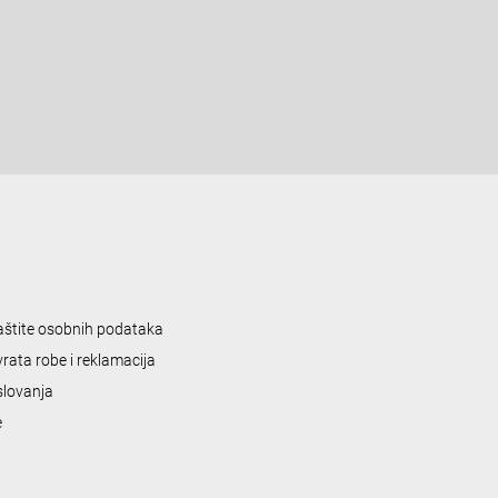
zaštite osobnih podataka
vrata robe i reklamacija
slovanja
e