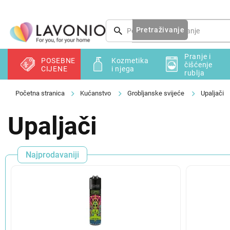
Preskoči
na
sadržaj
Pretraživanje
Pranje i
POSEBNE
Kozmetika
čišćenje
CIJENE
i njega
rublja
Kućanstvo
Grobljanske svijeće
Upaljači
Upaljači
Najprodavaniji