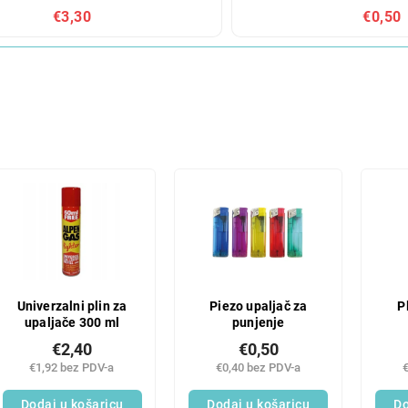
€3,30
€0,50
Univerzalni plin za
Piezo upaljač za
P
upaljače 300 ml
punjenje
€2,40
€0,50
€1,92 bez PDV-a
€0,40 bez PDV-a
Dodaj u košaricu
Dodaj u košaricu
Do