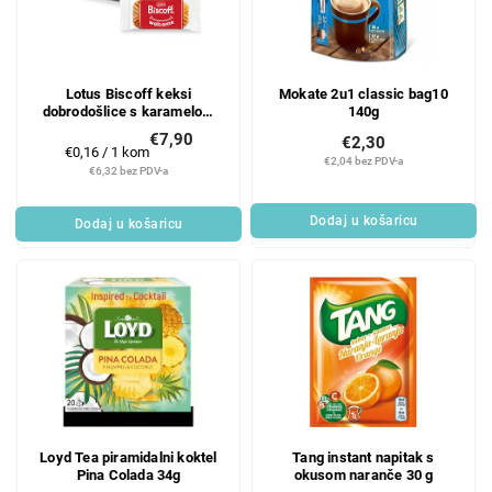
Lotus Biscoff keksi
Mokate 2u1 classic bag10
dobrodošlice s karamelom
140g
50 x 6,25 g
€7,90
€2,30
Mjerenje
€0,16 / 1 kom
€2,04 bez PDV-a
cijene:
€6,32 bez PDV-a
Dodaj u košaricu
Dodaj u košaricu
Loyd Tea piramidalni koktel
Tang instant napitak s
Pina Colada 34g
okusom naranče 30 g