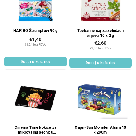
HARIBO Štrumpfovi 90 g
Teekanne čaj za želudac i
crijeva 10 x 2 g
€1,40
€2,60
€1,24 bez PDV-a
€2,30 bez PDV-a
Dodaj u košaricu
Dodaj u košaricu
Cinema Time kokice za
Capri-Sun Monster Alarm 10
mikrovalnu pećnicu
x 200ml