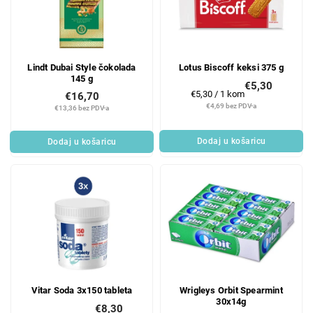
Lindt Dubai Style čokolada
Lotus Biscoff keksi 375 g
145 g
€5,30
Mjerenje
€5,30 / 1 kom
€16,70
cijene:
€4,69 bez PDV-a
€13,36 bez PDV-a
Dodaj u košaricu
Dodaj u košaricu
Vitar Soda 3x150 tableta
Wrigleys Orbit Spearmint
30x14g
€8,30