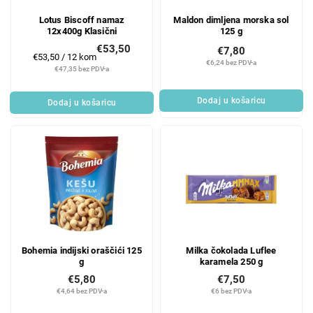
Lotus Biscoff namaz
Maldon dimljena morska sol
12x400g Klasični
125 g
€53,50
€7,80
Mjerenje
€53,50 / 12 kom
€6,24 bez PDV-a
cijene:
€47,35 bez PDV-a
Dodaj u košaricu
Dodaj u košaricu
Bohemia indijski oraščići 125
Milka čokolada Luflee
g
karamela 250 g
€5,80
€7,50
€4,64 bez PDV-a
€6 bez PDV-a