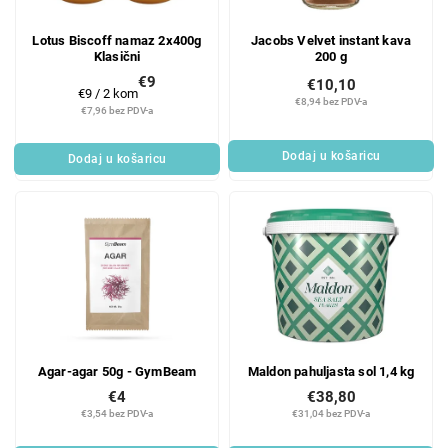
Lotus Biscoff namaz 2x400g
Jacobs Velvet instant kava
Klasični
200 g
€9
€10,10
Mjerenje
€9 / 2 kom
€8,94 bez PDV-a
cijene:
€7,96 bez PDV-a
Dodaj u košaricu
Dodaj u košaricu
Agar-agar 50g - GymBeam
Maldon pahuljasta sol 1,4 kg
€4
€38,80
€3,54 bez PDV-a
€31,04 bez PDV-a