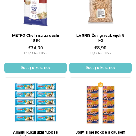
METRO Chef riža za sushi
LAGRIS Žuti grašak cijeli 5
10 kg
kg
€34,30
€8,90
€27,44 bez PDV-a
€7,12 bez PDV-a
Dodaj u košaricu
Dodaj u košaricu
Aljaški kukuruzni tubici s
Jolly Time kokice s okusom