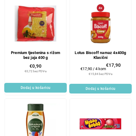
Premium tjestenina s rižom
Lotus Biscoff namaz 4x400g
bez jaja 400 g
Klasični
€17,90
€0,90
Mjerenje
€17,90 / 4 kom
€0,72 bez PDV-a
cijene:
€15,84 bez PDV-a
Dodaj u košaricu
Dodaj u košaricu