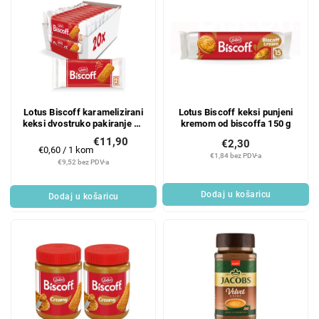
Lotus Biscoff karamelizirani
Lotus Biscoff keksi punjeni
keksi dvostruko pakiranje 20
kremom od biscoffa 150 g
x 25 g
€11,90
€2,30
Mjerenje
€0,60 / 1 kom
€1,84 bez PDV-a
cijene:
€9,52 bez PDV-a
Dodaj u košaricu
Dodaj u košaricu