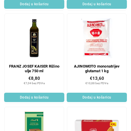
Dodaj u košaricu
Dodaj u košaricu
FRANZ JOSEF KAISER Rižino
AJINOMOTO mononatrijev
ulje 750 ml
glutamat 1 kg
€8,80
€13,60
€7,04 bez PDV-a
€10,88 bez PDV-a
Dodaj u košaricu
Dodaj u košaricu