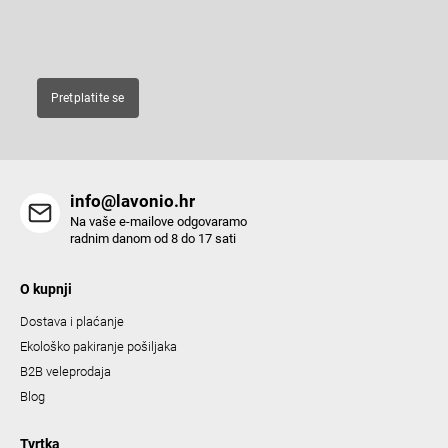
n
E-pošta
t
r
o
Pretplatite se
l
s
info@lavonio.hr
Na vaše e-mailove odgovaramo
radnim danom od 8 do 17 sati
O kupnji
Dostava i plaćanje
Ekološko pakiranje pošiljaka
B2B veleprodaja
Blog
Tvrtka