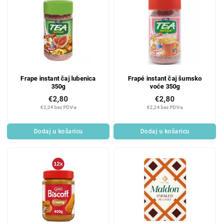
Frape instant čaj lubenica
Frapé instant čaj šumsko
350g
voće 350g
€2,80
€2,80
€2,24 bez PDV-a
€2,24 bez PDV-a
Dodaj u košaricu
Dodaj u košaricu