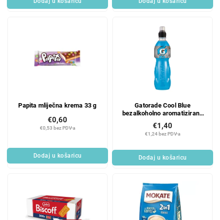
Dodaj u košaricu
Dodaj u košaricu
s
d
a
Papita mliječna krema 33 g
Gatorade Cool Blue
bezalkoholno aromatizirano
€0,60
piće 500 ml
€1,40
€0,53 bez PDV-a
€1,24 bez PDV-a
Dodaj u košaricu
Dodaj u košaricu