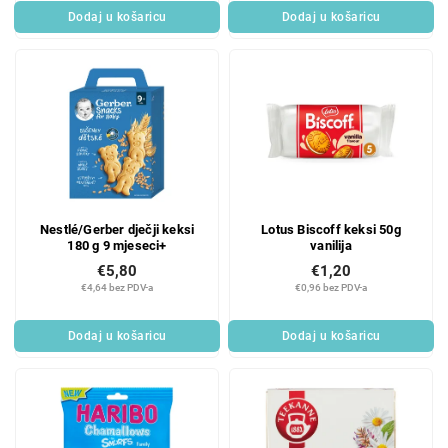
Dodaj u košaricu
Dodaj u košaricu
Nestlé/Gerber dječji keksi
Lotus Biscoff keksi 50g
180 g 9 mjeseci+
vanilija
€5,80
€1,20
€4,64 bez PDV-a
€0,96 bez PDV-a
Dodaj u košaricu
Dodaj u košaricu