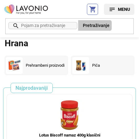
Preskoči
na
sadržaj
Pretraživanje
Hrana
Prehrambeni proizvodi
Pića
Najprodavaniji
Lotus Biscoff namaz 400g klasični