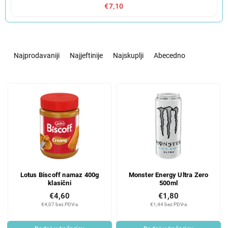
€7,10
S
o
Najprodavaniji
Najjeftinije
Najskuplji
Abecedno
r
t
L
i
i
r
s
a
t
n
o
j
f
e
p
p
r
r
Lotus Biscoff namaz 400g
Monster Energy Ultra Zero
o
o
klasični
500ml
d
i
€4,60
€1,80
u
z
€4,07 bez PDV-a
€1,44 bez PDV-a
c
v
t
o