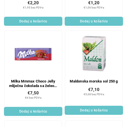
€2,20
€1,20
€1,95 bez PDV-a
€1,06 bez PDV-a
Dodaj u košaricu
Dodaj u košaricu
Milka Mmmax Choco Jelly
Maldonska morska sol 250 g
mliječna čokolada sa želeom
€7,10
250 g
€7,50
€5,68 bez PDV-a
€6 bez PDV-a
Dodaj u košaricu
Dodaj u košaricu