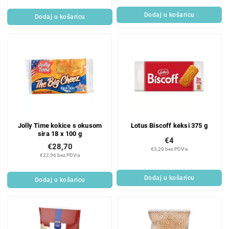
Dodaj u košaricu
Dodaj u košaricu
Jolly Time kokice s okusom
Lotus Biscoff keksi 375 g
sira 18 x 100 g
€4
€28,70
€3,20 bez PDV-a
€22,96 bez PDV-a
Dodaj u košaricu
Dodaj u košaricu