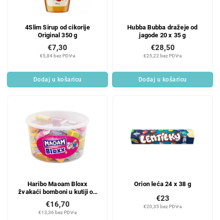
4Slim Sirup od cikorije
Hubba Bubba dražeje od
Original 350 g
jagode 20 x 35 g
€7,30
€28,50
€5,84 bez PDV-a
€25,22 bez PDV-a
Dodaj u košaricu
Dodaj u košaricu
Haribo Maoam Bloxx
Orion leća 24 x 38 g
žvakaći bomboni u kutiji od
€23
1100 g
€16,70
€20,35 bez PDV-a
€13,36 bez PDV-a