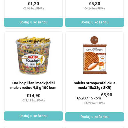
Premium šunka i sir 90 g
€1,20
€5,30
€0,96 bez PDV-a
€4,24 bez PDV-a
Dodaj u košaricu
Dodaj u košaricu
Haribo plišani medvjedići
Saleks stroopwafel okus
male vrećice 9,8 g 100 kom
meda 15x33g (UKR)
€5,90
€14,90
Mjerenje
€5,90 / 15 kom
€13,19 bez PDV-a
cijene:
€5,22 bez PDV-a
Dodaj u košaricu
Dodaj u košaricu