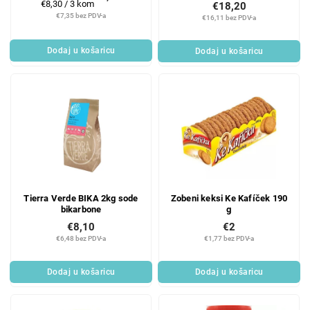
Mjerenje
€8,30 / 3 kom
€18,20
cijene:
€7,35 bez PDV-a
€16,11 bez PDV-a
Dodaj u košaricu
Dodaj u košaricu
Tierra Verde BIKA 2kg sode
Zobeni keksi Ke Kafíček 190
bikarbone
g
€8,10
€2
€6,48 bez PDV-a
€1,77 bez PDV-a
Dodaj u košaricu
Dodaj u košaricu