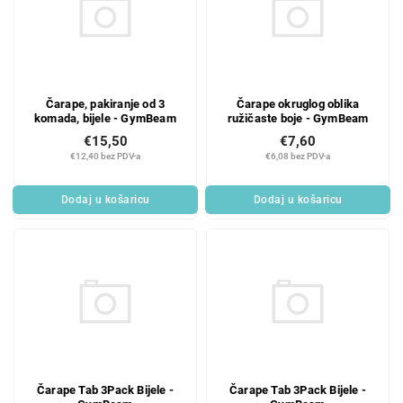
Čarape, pakiranje od 3
Čarape okruglog oblika
komada, bijele - GymBeam
ružičaste boje - GymBeam
€15,50
€7,60
€12,40 bez PDV-a
€6,08 bez PDV-a
Dodaj u košaricu
Dodaj u košaricu
Čarape Tab 3Pack Bijele -
Čarape Tab 3Pack Bijele -