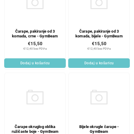
Čarape, pakiranje od 3
Čarape, pakiranje od 3
komada, crne - GymBeam
komada, bijele - GymBeam
€15,50
€15,50
€12,40 bez PDV-a
€12,40 bez PDV-a
Dodaj u košaricu
Dodaj u košaricu
Čarape okruglog oblika
Bijele okrugle čarape -
ružičaste boje - GymBeam
GymBeam