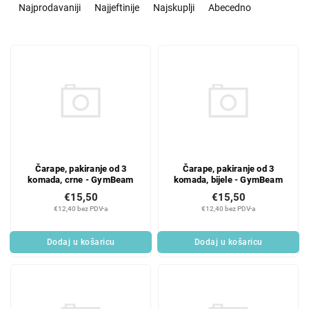
o
Najprodavaniji
Najjeftinije
Najskuplji
Abecedno
r
t
L
i
i
r
s
a
t
n
o
j
f
e
p
p
r
r
Čarape, pakiranje od 3
Čarape, pakiranje od 3
o
o
komada, crne - GymBeam
komada, bijele - GymBeam
d
i
€15,50
€15,50
u
z
€12,40 bez PDV-a
€12,40 bez PDV-a
c
v
t
o
Dodaj u košaricu
Dodaj u košaricu
s
d
a