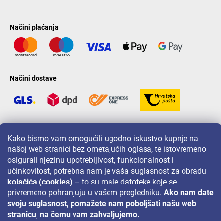
Načini plaćanja
Načini dostave
LAVONIO u svijetu
Kako bismo vam omogućili ugodno iskustvo kupnje na
našoj web stranici bez ometajućih oglasa, te istovremeno
osigurali njezinu upotrebljivost, funkcionalnost i
učinkovitost, potrebna nam je vaša suglasnost za obradu
kolačića (cookies)
– to su male datoteke koje se
privremeno pohranjuju u vašem pregledniku.
Ako nam date
Za akcije, nagradne igre i popuste pratite nas na:
svoju suglasnost, pomažete nam poboljšati našu web
stranicu, na čemu vam zahvaljujemo.