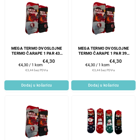
MEGA TERMO DVOSLOJNE
MEGA TERMO DVOSLOJNE
TERMO ČARAPE 1 PAR 43-
TERMO ČARAPE 1 PAR 39-
46
42
€4,30
€4,30
Mjerenje
Mjerenje
€4,30 / 1 kom
€4,30 / 1 kom
cijene:
cijene:
€3,44 bez PDV-a
€3,44 bez PDV-a
Dodaj u košaricu
Dodaj u košaricu