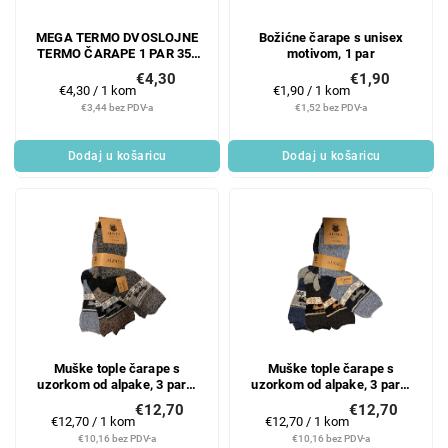
MEGA TERMO DVOSLOJNE
Božićne čarape s unisex
TERMO ČARAPE 1 PAR 35-
motivom, 1 par
38
€4,30
€1,90
Mjerenje
Mjerenje
€4,30 / 1 kom
€1,90 / 1 kom
cijene:
cijene:
€3,44 bez PDV-a
€1,52 bez PDV-a
Dodaj u košaricu
Dodaj u košaricu
Muške tople čarape s
Muške tople čarape s
uzorkom od alpake, 3 para,
uzorkom od alpake, 3 para,
44-47
40-43
€12,70
€12,70
Mjerenje
Mjerenje
€12,70 / 1 kom
€12,70 / 1 kom
cijene:
cijene:
€10,16 bez PDV-a
€10,16 bez PDV-a