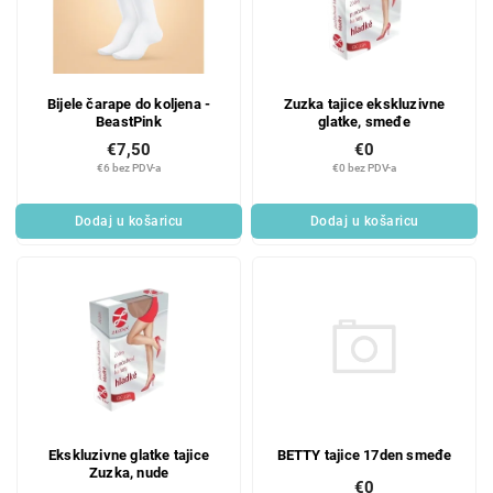
Bijele čarape do koljena -
Zuzka tajice ekskluzivne
BeastPink
glatke, smeđe
€7,50
€0
€6 bez PDV-a
€0 bez PDV-a
Dodaj u košaricu
Dodaj u košaricu
BETTY tajice 17den smeđe
Ekskluzivne glatke tajice
Zuzka, nude
€0