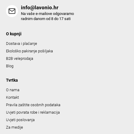
s
info@lavonio.hr
Na vaše e-mailove odgovaramo
radnim danom od 8 do 17 sati
O kupnji
Dostava i plaćanje
Ekološko pakiranje pošiljaka
B2B veleprodaja
Blog
Tvrtka
O nama
Kontakt
Pravila zaštite osobnih podataka
Uvjeti povrata robe i reklamacija
Uvjeti poslovanja
Za medije