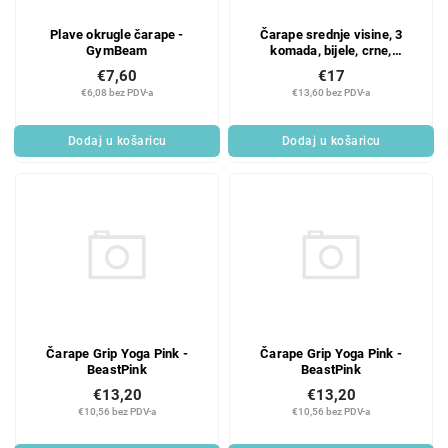
Plave okrugle čarape -
Čarape srednje visine, 3
GymBeam
komada, bijele, crne,
ružičaste - BeastPink
€7,60
€17
€6,08 bez PDV-a
€13,60 bez PDV-a
Dodaj u košaricu
Dodaj u košaricu
Čarape Grip Yoga Pink -
Čarape Grip Yoga Pink -
BeastPink
BeastPink
€13,20
€13,20
€10,56 bez PDV-a
€10,56 bez PDV-a