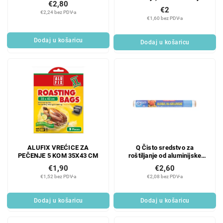
€2,80
€2
€2,24 bez PDV-a
€1,60 bez PDV-a
Dodaj u košaricu
Dodaj u košaricu
ALUFIX VREĆICE ZA
Q Čisto sredstvo za
PEČENJE 5 KOM 35X43 CM
roštiljanje od aluminijske
folije 10 ml ekstra jako
€1,90
€2,60
€1,52 bez PDV-a
€2,08 bez PDV-a
Dodaj u košaricu
Dodaj u košaricu