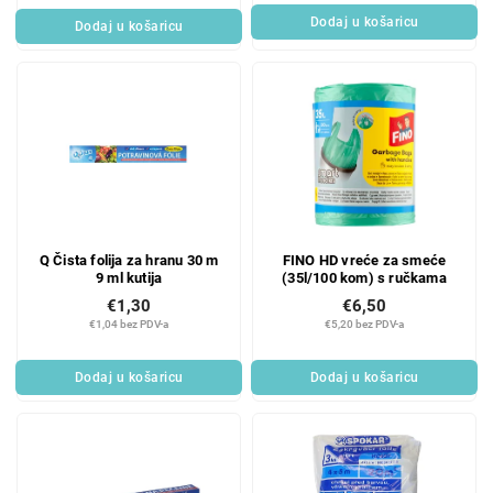
Dodaj u košaricu
Dodaj u košaricu
Q Čista folija za hranu 30 m
FINO HD vreće za smeće
9 ml kutija
(35l/100 kom) s ručkama
€1,30
€6,50
€1,04 bez PDV-a
€5,20 bez PDV-a
Dodaj u košaricu
Dodaj u košaricu