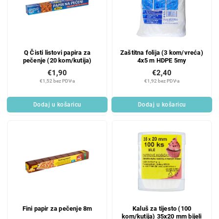
Q Čisti listovi papira za
Zaštitna folija (3 kom/vreća)
pečenje (20 kom/kutija)
4x5 m HDPE 5my
€1,90
€2,40
€1,52 bez PDV-a
€1,92 bez PDV-a
Dodaj u košaricu
Dodaj u košaricu
Fini papir za pečenje 8m
Kaluš za tijesto (100
kom/kutija) 35x20 mm bijeli