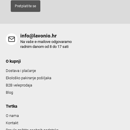
t
Pretplatite se
r
o
l
s
info@lavonio.hr
Na vaše e-mailove odgovaramo
radnim danom od 8 do 17 sati
O kupnji
Dostava i plaćanje
Ekološko pakiranje pošiljaka
B2B veleprodaja
Blog
Tvrtka
O nama
Kontakt