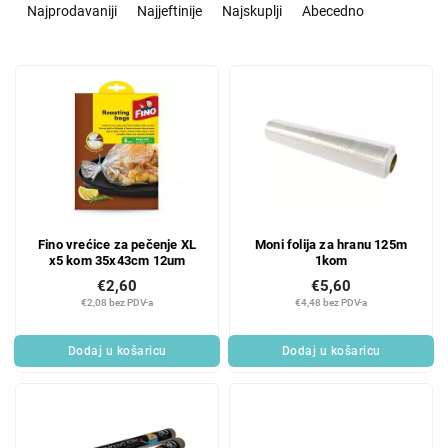
o
Najprodavaniji
Najjeftinije
Najskuplji
Abecedno
r
t
L
i
i
r
s
a
t
n
o
j
f
e
p
p
r
r
Fino vrećice za pečenje XL
Moni folija za hranu 125m
o
o
x5 kom 35x43cm 12um
1kom
d
i
€2,60
€5,60
u
z
€2,08 bez PDV-a
€4,48 bez PDV-a
c
v
t
o
Dodaj u košaricu
Dodaj u košaricu
s
d
a