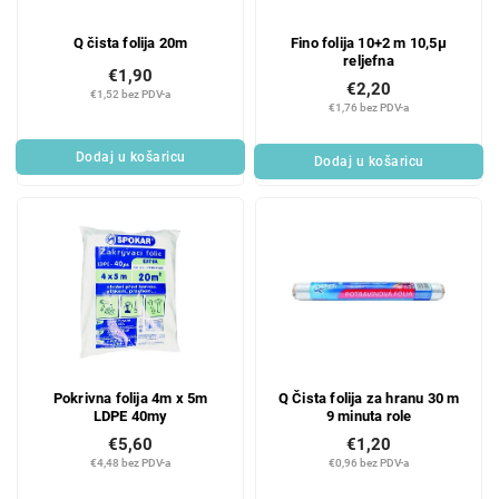
Q čista folija 20m
Fino folija 10+2 m 10,5µ
reljefna
€1,90
€2,20
€1,52 bez PDV-a
€1,76 bez PDV-a
Dodaj u košaricu
Dodaj u košaricu
Pokrivna folija 4m x 5m
Q Čista folija za hranu 30 m
LDPE 40my
9 minuta role
€5,60
€1,20
€4,48 bez PDV-a
€0,96 bez PDV-a