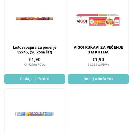
Listovi papira za pečenje
VIGO! RUKAVI ZA PEČENJE
32x45, (20 kom/list)
3 M KUTIJA
€1,90
€1,90
€1,52 bez PDV-a
€1,52 bez PDV-a
Dodaj u košaricu
Dodaj u košaricu