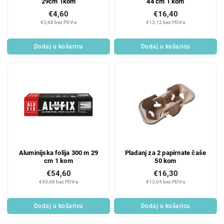
29cm 1kom
44 cm 1 kom
€4,60
€16,40
€3,68 bez PDV-a
€13,12 bez PDV-a
Dodaj u košaricu
Dodaj u košaricu
Aluminijska folija 300 m 29
Pladanj za 2 papirnate čaše
cm 1 kom
50 kom
€54,60
€16,30
€43,68 bez PDV-a
€13,04 bez PDV-a
Dodaj u košaricu
Dodaj u košaricu