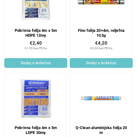
Pokrivna folija 4m x 5m
Fino folija 20+4m, reljefna
HDPE 12my
10,5µ
€2,40
€4,20
€1,92 bez PDV-a
€3,36 bez PDV-a
Dodaj u košaricu
Dodaj u košaricu
Pokrivna folija 4m x 5m
Q-Clean aluminijska folija 20
LDPE 30my
m