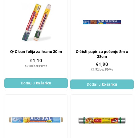
Q-Clean folija za hranu 30 m
Q čisti papir za pečenje 8m x
38cm
€1,10
€1,90
€0,88 bez PDV-a
€1,52 bez PDV-a
Dodaj u košaricu
Dodaj u košaricu