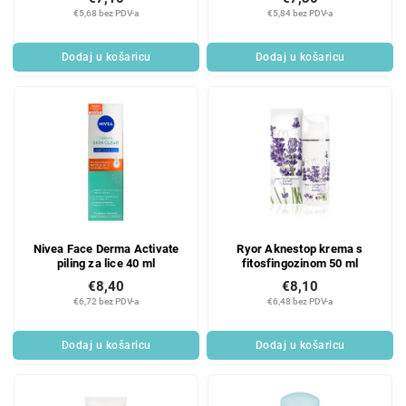
€5,68 bez PDV-a
€5,84 bez PDV-a
Dodaj u košaricu
Dodaj u košaricu
Nivea Face Derma Activate
Ryor Aknestop krema s
piling za lice 40 ml
fitosfingozinom 50 ml
€8,40
€8,10
€6,72 bez PDV-a
€6,48 bez PDV-a
Dodaj u košaricu
Dodaj u košaricu