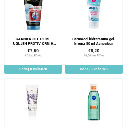
GARNIER 3u1 150ML
Dermacol hidratantna gel-
UGLJEN PROTIV CRNIH
krema 50 ml Acneclear
TOČKI
€7,50
€8,20
€6 bez PDV-a
€6,56 bez PDV-a
Dodaj u košaricu
Dodaj u košaricu