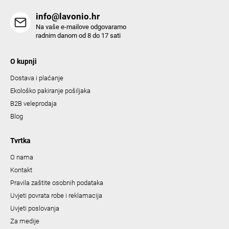
s
info@lavonio.hr
Na vaše e-mailove odgovaramo
radnim danom od 8 do 17 sati
O kupnji
Dostava i plaćanje
Ekološko pakiranje pošiljaka
B2B veleprodaja
Blog
Tvrtka
O nama
Kontakt
Pravila zaštite osobnih podataka
Uvjeti povrata robe i reklamacija
Uvjeti poslovanja
Za medije