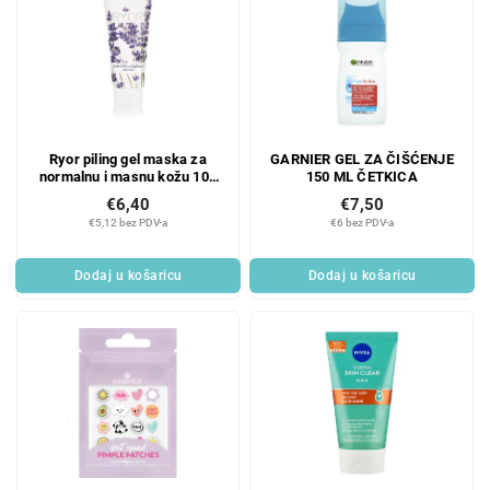
Ryor piling gel maska za
GARNIER GEL ZA ČIŠĆENJE
normalnu i masnu kožu 100
150 ML ČETKICA
ml
€6,40
€7,50
€5,12 bez PDV-a
€6 bez PDV-a
Dodaj u košaricu
Dodaj u košaricu