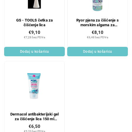
GS - TOOLS četka za
Ryor pjena za čišćenje s
čišćenje lica
morskim algama za
problematičnu kožu 160 ml
€9,10
€8,10
€7,28 bez PDV-a
€6,48 bez PDV-a
Dodaj u košaricu
Dodaj u košaricu
Dermacol antibakterijski gel
za čišćenje lica 150 ml
Acneclear
€6,50
€5,20 bez PDV-a