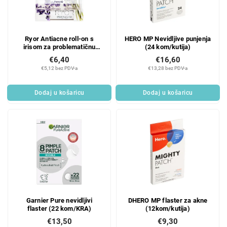
Ryor Antiacne roll-on s
HERO MP Nevidljive punjenja
irisom za problematičnu
(24 kom/kutija)
kožu 5 ml
€6,40
€16,60
€5,12 bez PDV-a
€13,28 bez PDV-a
Dodaj u košaricu
Dodaj u košaricu
Garnier Pure nevidljivi
DHERO MP flaster za akne
flaster (22 kom/KRA)
(12kom/kutija)
€13,50
€9,30