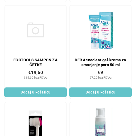
ECOTOOLS ŠAMPON ZA
DER Acneclear gel-krema za
ČETKE
smanjenje pora 50 ml
€19,50
€9
€15,60 bez PDV-a
€7,20 bez PDV-a
Dodaj u košaricu
Dodaj u košaricu