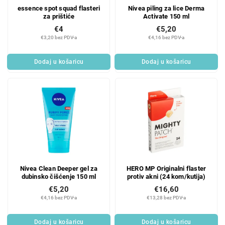
essence spot squad flasteri
Nivea piling za lice Derma
za prištiće
Activate 150 ml
€4
€5,20
€3,20 bez PDV-a
€4,16 bez PDV-a
Dodaj u košaricu
Dodaj u košaricu
Nivea Clean Deeper gel za
HERO MP Originalni flaster
dubinsko čišćenje 150 ml
protiv akni (24 kom/kutija)
€5,20
€16,60
€4,16 bez PDV-a
€13,28 bez PDV-a
Dodaj u košaricu
Dodaj u košaricu