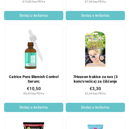
€10,80 bez PDV-a
€7,44 bez PDV-a
Dodaj u košaricu
Dodaj u košaricu
Catrice Pore Blemish Control
7Heaven trakice za nos (3
Serum;
kom/vrećica) za čišćenje
€10,50
€3,30
€8,40 bez PDV-a
€2,64 bez PDV-a
Dodaj u košaricu
Dodaj u košaricu