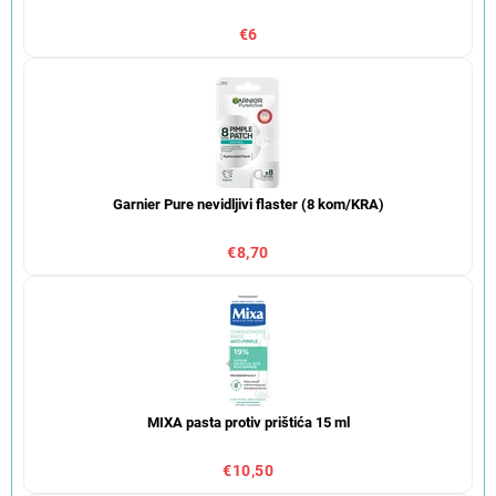
€6
Garnier Pure nevidljivi flaster (8 kom/KRA)
€8,70
MIXA pasta protiv prištića 15 ml
€10,50