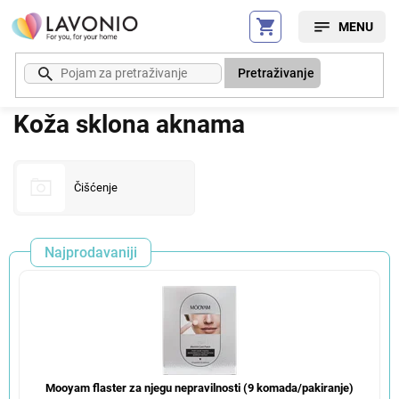
Preskoči
na
sadržaj
Pretraživanje
Koža sklona aknama
Čišćenje
Najprodavaniji
Mooyam flaster za njegu nepravilnosti (9 komada/pakiranje)