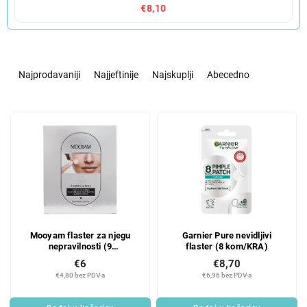
€8,10
S
o
Najprodavaniji
Najjeftinije
Najskuplji
Abecedno
r
t
L
i
i
r
s
a
t
n
o
j
f
e
p
p
r
r
Mooyam flaster za njegu
Garnier Pure nevidljivi
o
o
nepravilnosti (9
flaster (8 kom/KRA)
d
i
komada/pakiranje)
€6
€8,70
u
z
€4,80 bez PDV-a
€6,96 bez PDV-a
c
v
t
o