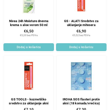
Nivea 24h Moisture dnevna
GS - ALATI Sredstvo za
krema s aloe verom 50 ml
uklanjanje mitesera
€6,50
€6,90
€5,20 bez PDV-a
€5,52 bez PDV-a
Dodaj u košaricu
Dodaj u košaricu
GS TOOLS - kozmetičko
IROHA SOS flasteri protiv
sredstvo za uklanjanje akni
akni (18 komada/vrećica)
€7,10
€7,30