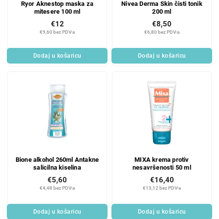
Ryor Aknestop maska za
Nivea Derma Skin čisti tonik
mitesere 100 ml
200 ml
€12
€8,50
€9,60 bez PDV-a
€6,80 bez PDV-a
Dodaj u košaricu
Dodaj u košaricu
Bione alkohol 260ml Antakne
MIXA krema protiv
salicilna kiselina
nesavršenosti 50 ml
€5,60
€16,40
€4,48 bez PDV-a
€13,12 bez PDV-a
Dodaj u košaricu
Dodaj u košaricu