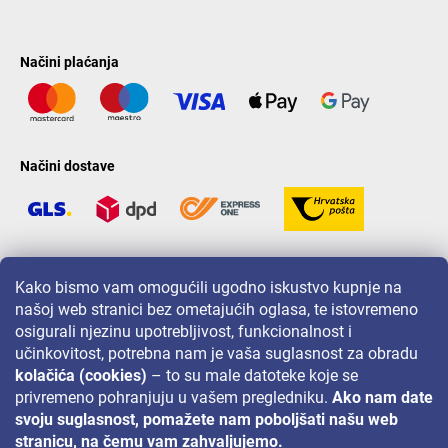
Načini plaćanja
Načini dostave
LAVONIO u svijetu
Kako bismo vam omogućili ugodno iskustvo kupnje na
našoj web stranici bez ometajućih oglasa, te istovremeno
osigurali njezinu upotrebljivost, funkcionalnost i
učinkovitost, potrebna nam je vaša suglasnost za obradu
kolačića (cookies)
– to su male datoteke koje se
privremeno pohranjuju u vašem pregledniku.
Ako nam date
Za akcije, nagradne igre i popuste pratite nas na:
svoju suglasnost, pomažete nam poboljšati našu web
stranicu, na čemu vam zahvaljujemo.