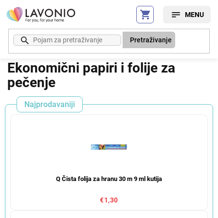
Preskoči
na
sadržaj
Pretraživanje
Ekonomični papiri i folije za
pečenje
Najprodavaniji
Q Čista folija za hranu 30 m 9 ml kutija
€1,30