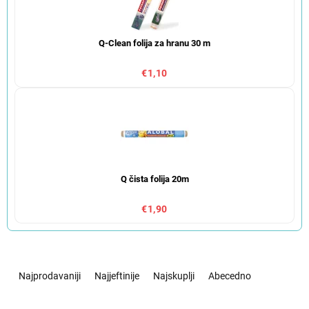
Q-Clean folija za hranu 30 m
€1,10
Q čista folija 20m
€1,90
S
o
Najprodavaniji
Najjeftinije
Najskuplji
Abecedno
r
t