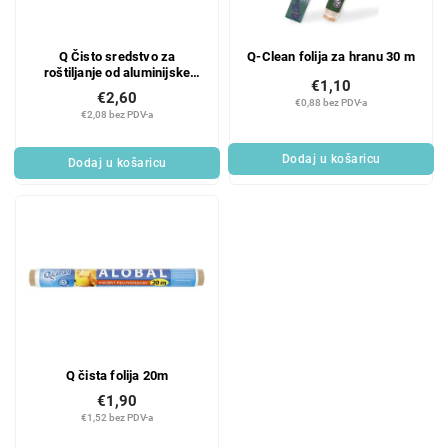
Q Čisto sredstvo za
Q-Clean folija za hranu 30 m
roštiljanje od aluminijske
€1,10
folije 10 ml ekstra jako
€2,60
€0,88 bez PDV-a
€2,08 bez PDV-a
Dodaj u košaricu
Dodaj u košaricu
Q čista folija 20m
€1,90
€1,52 bez PDV-a