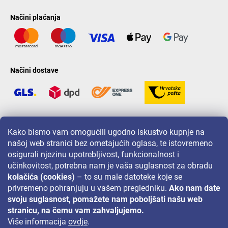
Načini plaćanja
Načini dostave
LAVONIO u svijetu
Kako bismo vam omogućili ugodno iskustvo kupnje na
našoj web stranici bez ometajućih oglasa, te istovremeno
osigurali njezinu upotrebljivost, funkcionalnost i
učinkovitost, potrebna nam je vaša suglasnost za obradu
kolačića (cookies)
– to su male datoteke koje se
privremeno pohranjuju u vašem pregledniku.
Ako nam date
Za akcije, nagradne igre i popuste pratite nas na:
svoju suglasnost, pomažete nam poboljšati našu web
stranicu, na čemu vam zahvaljujemo.
Više informacija
ovdje
.