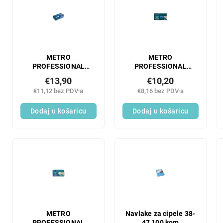
METRO
METRO
PROFESSIONAL
PROFESSIONAL
Rukavice plave
Rukavice od plavog
€13,90
€10,20
veličine M nitrilne.
nitrila. veličina S 100
€11,12 bez PDV-a
€8,16 bez PDV-a
100 kom
kom
Dodaj u košaricu
Dodaj u košaricu
METRO
Navlake za cipele 38-
PROFESSIONAL
47 100 kom