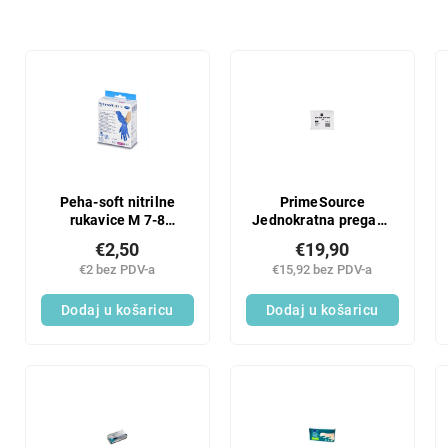
r
t
i
L
r
i
a
s
n
t
j
o
e
f
p
p
r
r
Peha-soft nitrilne
PrimeSource
o
rukavice M 7-8
Jednokratna pregača
o
veličina
LDPE 100 kom.
i
d
€2,50
€19,90
z
u
€2 bez PDV-a
€15,92 bez PDV-a
v
c
o
Dodaj u košaricu
Dodaj u košaricu
t
d
s
a