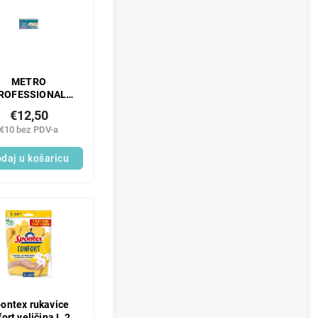
METRO
ROFESSIONAL
teks rukavice M
€12,50
ijele 100 kom
€10 bez PDV-a
daj u košaricu
ontex rukavice
ort veličina L 2 x