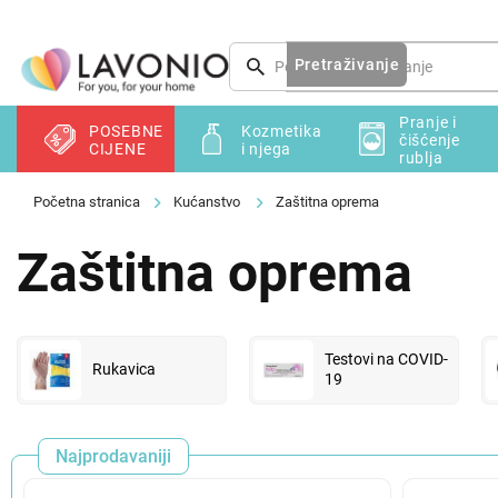
Preskoči
na
sadržaj
Pretraživanje
Pranje i
POSEBNE
Kozmetika
čišćenje
CIJENE
i njega
rublja
Kućanstvo
Zaštitna oprema
Zaštitna oprema
Testovi na COVID-
Rukavica
19
Najprodavaniji