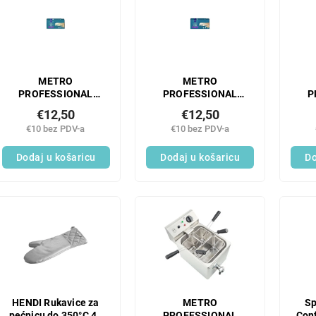
METRO
METRO
PROFESSIONAL
PROFESSIONAL
P
Lateks rukavice XL
Lateks rukavice bez
La
€12,50
€12,50
bijele 100 kom
pudera bijele 100
b
€10 bez PDV-a
€10 bez PDV-a
kom.
Dodaj u košaricu
Dodaj u košaricu
Do
HENDI Rukavice za
METRO
Sp
pećnicu do 350°C 43
PROFESSIONAL
Conf