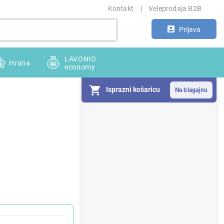
Kontakt
Veleprodaja B2B
Prijava
LAVONIO
Hrana
economy
Isprazni košaricu
S
i
d
e
b
a
r