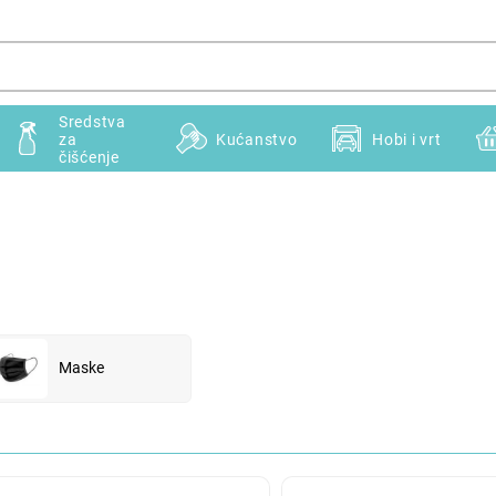
Sredstva
za
Kućanstvo
Hobi i vrt
čišćenje
Maske