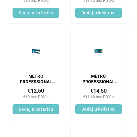
€10 bez PDV-a
€11,12 bez PDV-a
kom.
Dodaj u košaricu
Dodaj u košaricu
METRO
METRO
PROFESSIONAL
PROFESSIONAL
Lateks rukavice bez
Lateks rukavice bez
€12,50
€14,50
pudera veličina L 100
pudera, crne, veličina
€10 bez PDV-a
€11,60 bez PDV-a
kom
S, 100 kom.
Dodaj u košaricu
Dodaj u košaricu