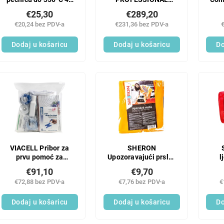
cm 2 kom
Kuhalo za tjesteninu
€25,30
€289,20
GNC 1008 1 kom.
€20,24 bez PDV-a
€231,36 bez PDV-a
Dodaj u košaricu
Dodaj u košaricu
Do
VIACELL Pribor za
SHERON
prvu pomoć za
Upozoravajući prsluk
l
punjenje hrane 1
CZ / SK 1 kom.
€91,10
€9,70
kom.
€72,88 bez PDV-a
€7,76 bez PDV-a
€
Dodaj u košaricu
Dodaj u košaricu
Do