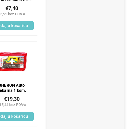
2 kom
€7,40
€5,92 bez PDV-a
daj u košaricu
SHERON Auto
jekarna 1 kom.
€19,30
15,44 bez PDV-a
daj u košaricu