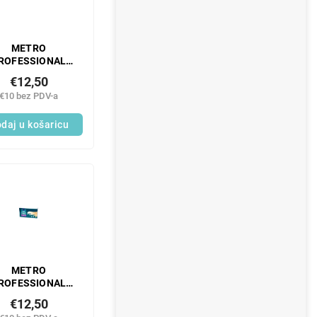
METRO
ROFESSIONAL
rozirne vinilne
€12,50
avice bez pudera
€10 bez PDV-a
L 100 kom.
daj u košaricu
METRO
ROFESSIONAL
eks rukavice bez
€12,50
dera veličina M