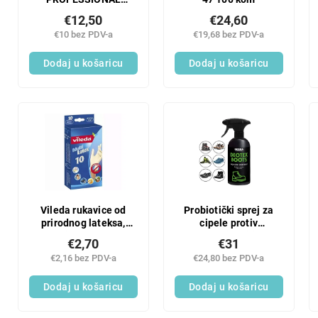
Lateks rukavice L
€12,50
€24,60
bijele 100 kom
€10 bez PDV-a
€19,68 bez PDV-a
Dodaj u košaricu
Dodaj u košaricu
Vileda rukavice od
Probiotički sprej za
prirodnog lateksa,
cipele protiv
veličina M, 10
neugodnih mirisa |
€2,70
€31
komada
DEOTEX® BOOTS |
€2,16 bez PDV-a
€24,80 bez PDV-a
neutralizira
neugodne mirise, štiti
Dodaj u košaricu
i osvježava | 500 ml
Dodaj u košaricu