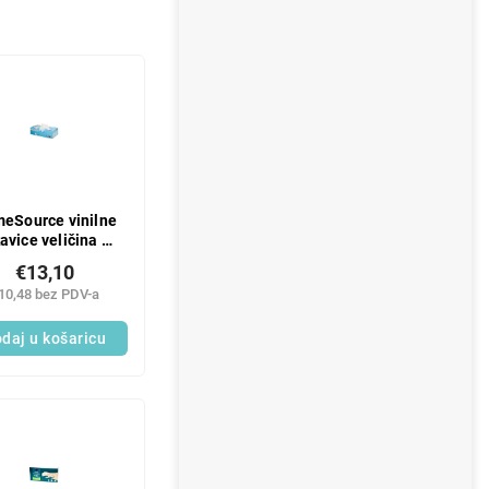
meSource vinilne
avice veličina S
100 kom
€13,10
10,48 bez PDV-a
daj u košaricu