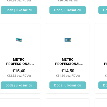
€10,24 bez PDV-a
€10 bez PDV-a
crne 100 kom
XL 100 kom
Dodaj u košaricu
Dodaj u košaricu
Do
METRO
METRO
PROFESSIONAL
PROFESSIONAL
P
Lateks rukavice bez
Lateks rukavice bez
R
€15,40
€14,50
pudera, crne, veličina
pudera, crne, veličina
veli
€12,32 bez PDV-a
€11,60 bez PDV-a
€
XL, 100 kom.
M, 100 kom.
Dodaj u košaricu
Dodaj u košaricu
Do