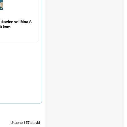
avice veličina S
00 kom.
Ukupno
157
stavki