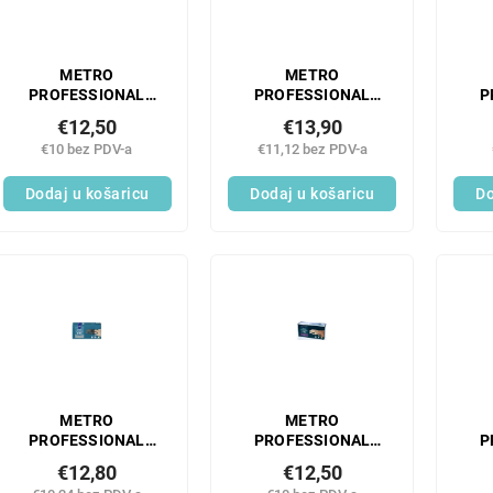
METRO
METRO
PROFESSIONAL
PROFESSIONAL
P
Prozirne vinilne
Rukavice veličina S
P
€12,50
€13,90
rukavice bez pudera
nitrilne crne 100 kom.
ruk
€10 bez PDV-a
€11,12 bez PDV-a
M 100 kom.
Dodaj u košaricu
Dodaj u košaricu
Do
METRO
METRO
PROFESSIONAL
PROFESSIONAL
P
Nitrilne rukavice bez
Rukavice od lateksa
Lat
€12,80
€12,50
pudera veličina M
bez pudera veličina
pu