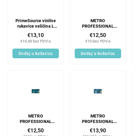
PrimeSource vinilne
METRO
rukavice veličina L
PROFESSIONAL
100 kom.
Vinilne rukavice
€13,10
€12,50
prozirne bez pudera
€10,48 bez PDV-a
€10 bez PDV-a
XL 100 kom.
Dodaj u košaricu
Dodaj u košaricu
METRO
METRO
PROFESSIONAL
PROFESSIONAL
Nitrilne rukavice XL
nitrilne rukavice
€12,50
€13,90
plave 100 kom.
veličina XL crne 100