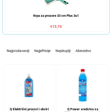
Krpa za prozore 33 cm Plus 3u1
€15,70
S
o
Najprodavaniji
Najjeftinije
Najskuplji
Abecedno
r
t
L
i
i
r
s
a
t
n
o
j
f
e
p
p
r
r
Q Električni prozori i okviri
Q Power sredstvo za
o
o