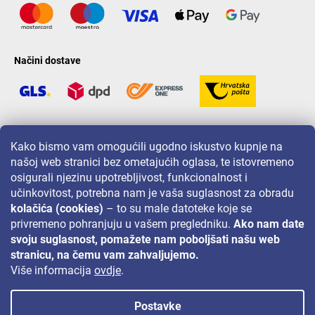
Načini dostave
LAVONIO u svijetu
Kako bismo vam omogućili ugodno iskustvo kupnje na
našoj web stranici bez ometajućih oglasa, te istovremeno
osigurali njezinu upotrebljivost, funkcionalnost i
učinkovitost, potrebna nam je vaša suglasnost za obradu
kolačića (cookies)
– to su male datoteke koje se
privremeno pohranjuju u vašem pregledniku.
Ako nam date
Za akcije, nagradne igre i popuste pratite nas na:
svoju suglasnost, pomažete nam poboljšati našu web
stranicu, na čemu vam zahvaljujemo.
Više informacija
ovdje
.
Postavke