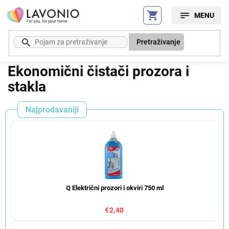
Preskoči
na
sadržaj
Pretraživanje
Ekonomični čistači prozora i
stakla
Najprodavaniji
Q Električni prozori i okviri 750 ml
€2,40