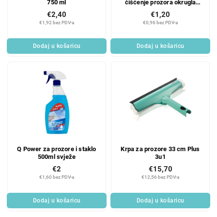
750 ml
čišćenje prozora okrugla
d
i
boca od 500 ml
€2,40
€1,20
u
z
€1,92 bez PDV-a
€0,96 bez PDV-a
c
v
t
o
Dodaj u košaricu
Dodaj u košaricu
s
d
a
Q Power za prozore i staklo
Krpa za prozore 33 cm Plus
500ml svježe
3u1
€2
€15,70
€1,60 bez PDV-a
€12,56 bez PDV-a
Dodaj u košaricu
Dodaj u košaricu