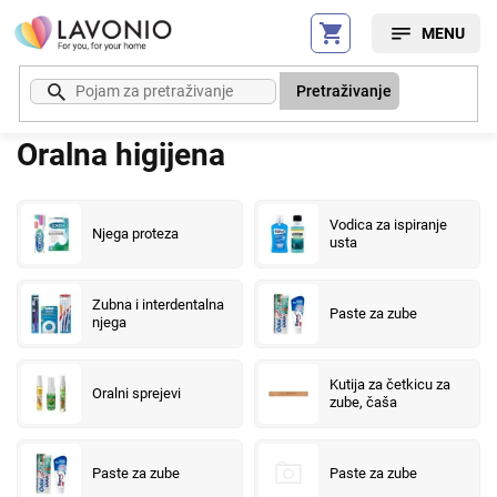
Preskoči
na
sadržaj
Pretraživanje
Oralna higijena
Vodica za ispiranje
Njega proteza
usta
Zubna i interdentalna
Paste za zube
njega
Kutija za četkicu za
Oralni sprejevi
zube, čaša
Paste za zube
Paste za zube