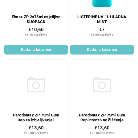
Elmex ZP 2x75ml osjetljivo
LISTERINE UV 1L HLAĐNA
DUOPACK
MINT
€10,60
€7
€8,48 bez PDV-a
€5,60 bez PDV-a
Dodaj u košaricu
Dodaj u košaricu
Parodontax ZP 75ml Gum
Parodontax ZP 75ml Gum
Rep za izbjeljivanje i
Rep intenzivno čišćenje
poliranje zubnog mesa
€13,60
€13,60
€10,88 bez PDV-a
€10,88 bez PDV-a