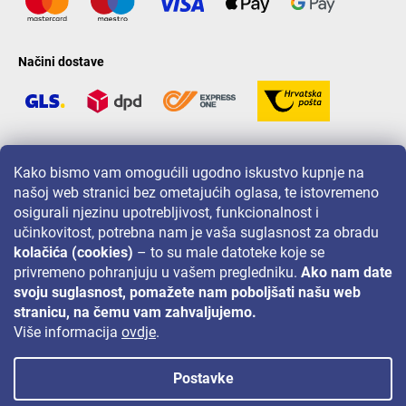
Načini dostave
LAVONIO u svijetu
Kako bismo vam omogućili ugodno iskustvo kupnje na
našoj web stranici bez ometajućih oglasa, te istovremeno
osigurali njezinu upotrebljivost, funkcionalnost i
učinkovitost, potrebna nam je vaša suglasnost za obradu
kolačića (cookies)
– to su male datoteke koje se
privremeno pohranjuju u vašem pregledniku.
Ako nam date
Za akcije, nagradne igre i popuste pratite nas na:
svoju suglasnost, pomažete nam poboljšati našu web
stranicu, na čemu vam zahvaljujemo.
Više informacija
ovdje
.
Postavke
Autorsko pravo 2026
Lavonio.hr
. Sva prava pridržana.