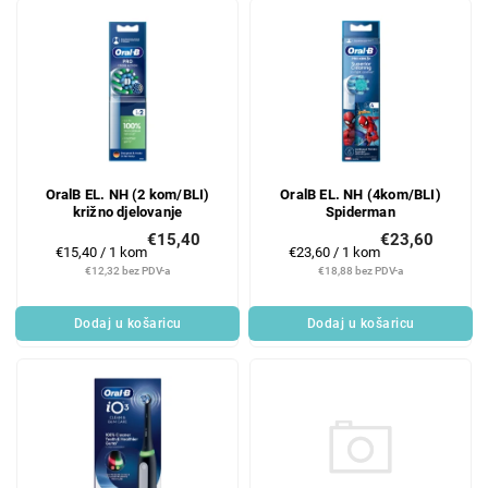
OralB EL. NH (2 kom/BLI)
OralB EL. NH (4kom/BLI)
križno djelovanje
Spiderman
€15,40
€23,60
Mjerenje
Mjerenje
€15,40 / 1 kom
€23,60 / 1 kom
cijene:
cijene:
€12,32 bez PDV-a
€18,88 bez PDV-a
Dodaj u košaricu
Dodaj u košaricu