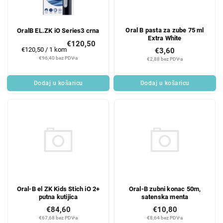
Oral B pasta za zube 75 ml
OralB EL.ZK iO Series3 crna
Extra White
€120,50
Mjerenje
€120,50 / 1 kom
€3,60
cijene:
€96,40 bez PDV-a
€2,88 bez PDV-a
Dodaj u košaricu
Dodaj u košaricu
Oral-B el ZK Kids Stich iO 2+
Oral-B zubni konac 50m,
putna kutijica
satenska menta
€84,60
€10,80
€67,68 bez PDV-a
€8,64 bez PDV-a