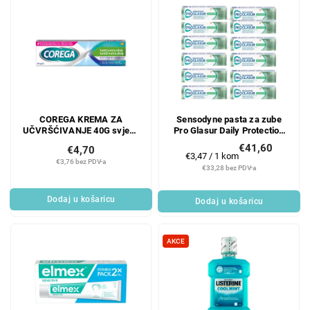
COREGA KREMA ZA
Sensodyne pasta za zube
UČVRŠĆIVANJE 40G svježa
Pro Glasur Daily Protection
ekstra jaka
12 x 75 ml
€41,60
€4,70
Mjerenje
€3,47 / 1 kom
€3,76 bez PDV-a
cijene:
€33,28 bez PDV-a
Dodaj u košaricu
Dodaj u košaricu
AKCE