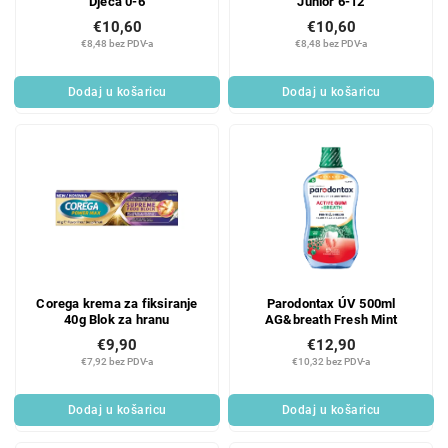
Djeca 0-6
Junior 6-12
€10,60
€10,60
€8,48 bez PDV-a
€8,48 bez PDV-a
Dodaj u košaricu
Dodaj u košaricu
Corega krema za fiksiranje
Parodontax ÚV 500ml
40g Blok za hranu
AG&breath Fresh Mint
€9,90
€12,90
€7,92 bez PDV-a
€10,32 bez PDV-a
Dodaj u košaricu
Dodaj u košaricu