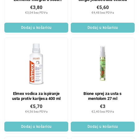
bikarbona, 75 ml
€3,80
€5,60
€3,04 bez PDV-a
€4,48 bez PDV-a
Dodaj u košaricu
Dodaj u košaricu
Elmex vodica za ispiranje
Bione sprej za usta s
usta protiv karijesa 400 ml
mentolom 27 ml
€5,70
€3
€4,56 bez PDV-a
€2,40 bez PDV-a
Dodaj u košaricu
Dodaj u košaricu