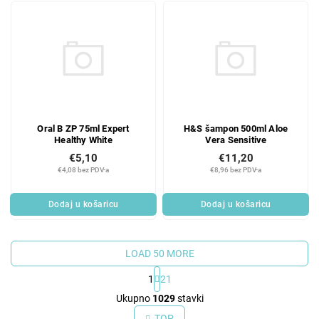
Oral B ZP 75ml Expert
H&S šampon 500ml Aloe
Healthy White
Vera Sensitive
€5,10
€11,20
€4,08 bez PDV-a
€8,96 bez PDV-a
Dodaj u košaricu
Dodaj u košaricu
LOAD 50 MORE
1
21
L
Ukupno
1029
stavki
i
TOP