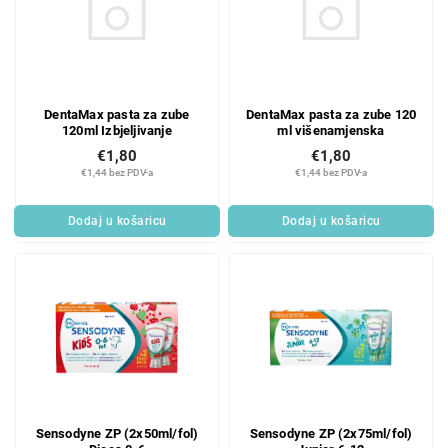
DentaMax pasta za zube
DentaMax pasta za zube 120
120ml Izbjeljivanje
ml višenamjenska
€1,80
€1,80
€1,44 bez PDV-a
€1,44 bez PDV-a
Dodaj u košaricu
Dodaj u košaricu
Sensodyne ZP (2x50ml/fol)
Sensodyne ZP (2x75ml/fol)