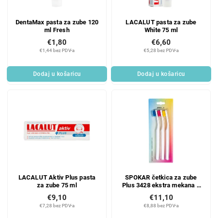
DentaMax pasta za zube 120
LACALUT pasta za zube
ml Fresh
White 75 ml
€1,80
€6,60
€1,44 bez PDV-a
€5,28 bez PDV-a
Dodaj u košaricu
Dodaj u košaricu
LACALUT Aktiv Plus pasta
SPOKAR četkica za zube
za zube 75 ml
Plus 3428 ekstra mekana 3
kom
€9,10
€11,10
€7,28 bez PDV-a
€8,88 bez PDV-a