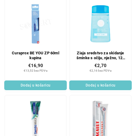
Curaprox BE YOU ZP 60ml
Ziaja sredstvo za skidanje
kupina
šminke s očiju, nježno, 120
ml
€16,90
€2,70
€13,52 bez PDV-a
€2,16 bez PDV-a
Dodaj u košaricu
Dodaj u košaricu