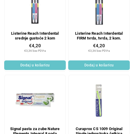
t
n
o
j
f
e
p
p
r
r
Listerine Reach Interdental
Listerine Reach Interdental
o
o
srednje gustoće 2 kom
FIRM tvrda, tvrda, 2 kom.
d
i
€4,20
€4,20
u
z
€3,36 bez PDV-a
€3,36 bez PDV-a
c
v
t
o
Dodaj u košaricu
Dodaj u košaricu
s
d
a
Signal pasta za zube Nature
Curaprox CS 1009 Original
Elements Integral 8 soda
Single jednostruka četkica