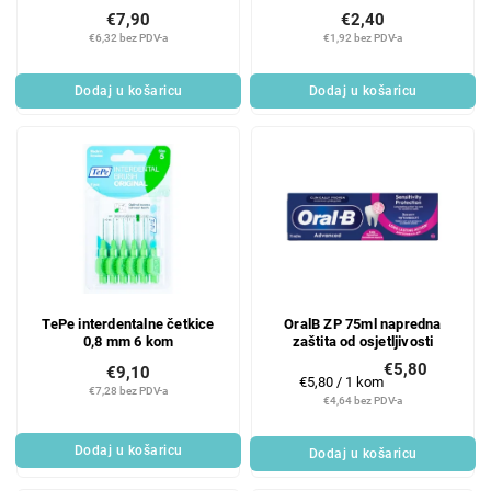
€7,90
€2,40
€6,32 bez PDV-a
€1,92 bez PDV-a
Dodaj u košaricu
Dodaj u košaricu
TePe interdentalne četkice
OralB ZP 75ml napredna
0,8 mm 6 kom
zaštita od osjetljivosti
€5,80
€9,10
Mjerenje
€5,80 / 1 kom
€7,28 bez PDV-a
cijene:
€4,64 bez PDV-a
Dodaj u košaricu
Dodaj u košaricu