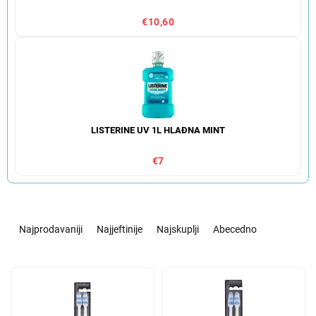
€10,60
LISTERINE UV 1L HLAĐNA MINT
€7
S
o
Najprodavaniji
Najjeftinije
Najskuplji
Abecedno
r
t
L
i
i
r
s
a