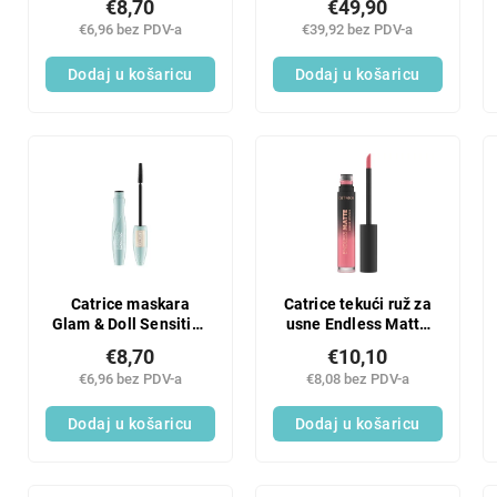
€8,70
€49,90
RUMENILO 03 5g;
€6,96 bez PDV-a
€39,92 bez PDV-a
Dodaj u košaricu
Dodaj u košaricu
Catrice maskara
Catrice tekući ruž za
Glam & Doll Sensitive
usne Endless Matte
Volume 010
040
€8,70
€10,10
€6,96 bez PDV-a
€8,08 bez PDV-a
Dodaj u košaricu
Dodaj u košaricu