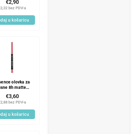
€2,90
€2,32 bez PDV-a
daj u košaricu
sence olovka za
usne 8h matte
comfort 15
€3,60
€2,88 bez PDV-a
daj u košaricu