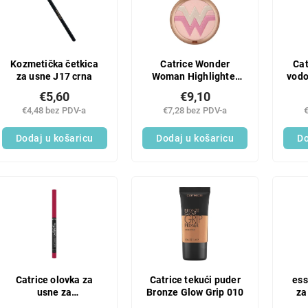
Kozmetička četkica
Catrice Wonder
Cat
za usne J17 crna
Woman Highlighter
vodo
Multiglow Magic
€5,60
€9,10
€4,48 bez PDV-a
€7,28 bez PDV-a
Dodaj u košaricu
Dodaj u košaricu
Do
Catrice olovka za
Catrice tekući puder
ess
usne za
Bronze Glow Grip 010
za
popunjavanje 120
M