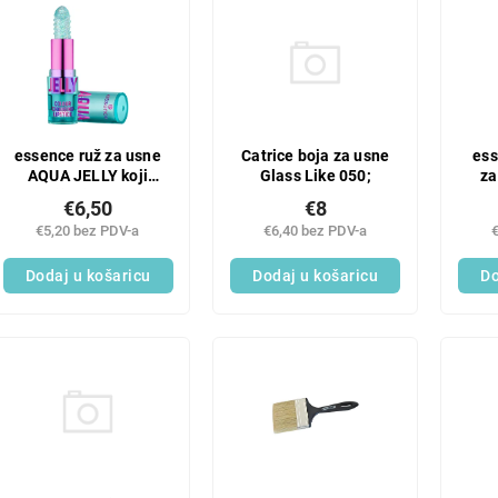
Catrice boja za usne
essence ruž za usne
ess
Glass Like 050;
AQUA JELLY koji
za
mijenja boju
odv
€8
€6,50
€6,40 bez PDV-a
€5,20 bez PDV-a
Dodaj u košaricu
Dodaj u košaricu
Do