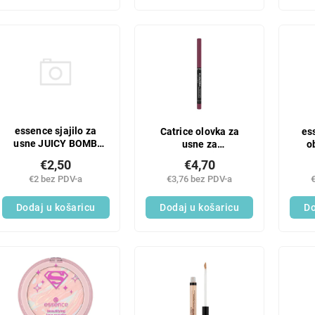
essence sjajilo za
Catrice olovka za
es
usne JUICY BOMB
usne za
o
103
popunjavanje 090
€2,50
€4,70
€2 bez PDV-a
€3,76 bez PDV-a
Dodaj u košaricu
Dodaj u košaricu
Do