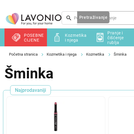
Preskoči
na
sadržaj
Pretraživanje
Pranje i
POSEBNE
Kozmetika
čišćenje
CIJENE
i njega
rublja
Kozmetika i njega
Kozmetika
Šminka
Šminka
Najprodavaniji