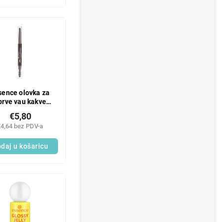
sence olovka za
brve vau kakve
obrve 04
€5,80
€4,64 bez PDV-a
daj u košaricu