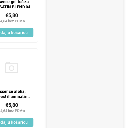
sence gel tuš za
 SATIN BLEND 04
€5,80
€4,64 bez PDV-a
daj u košaricu
ssence aloha,
es! illuminating
ekuće rumenilo
€5,80
€4,64 bez PDV-a
daj u košaricu