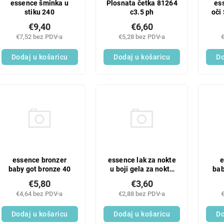
essence šminka u
es
Plosnata četka 81264
stiku 240
oči
c3.5 ph
€9,40
€6,60
€7,52 bez PDV-a
€5,28 bez PDV-a
Dodaj u košaricu
Do
Dodaj u košaricu
essence bronzer
essence lak za nokte
e
baby got bronze 40
u boji gela za nokte
bab
82
t
€5,80
€3,60
€4,64 bez PDV-a
€2,88 bez PDV-a
Dodaj u košaricu
Dodaj u košaricu
Do