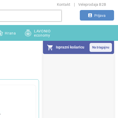
Kontakt
Veleprodaja B2B
Prijava
LAVONIO
Hrana
economy
Isprazni košaricu
S
i
d
e
b
a
r