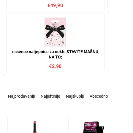
€49,90
essence naljepnice za nokte STAVITE MAŠNU
NA TO;
€2,90
S
o
Najprodavaniji
Najjeftinije
Najskuplji
Abecedno
r
t
i
L
r
i
a
s