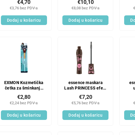
€4,70
€10,10
€3,76 bez PDV-a
€8,08 bez PDV-a
Dodaj u košaricu
Dodaj u košaricu
Do
EXMON Kozmetička
essence maskara
es
četka za šminkanje
Lash PRINCESS efekt
X163
umjetnih trepavica
€2,80
€7,20
crno smeđa
€2,24 bez PDV-a
€5,76 bez PDV-a
Dodaj u košaricu
Dodaj u košaricu
Do