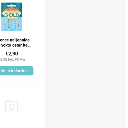
ence naljepnice
 nokte ostanite
ažne, ZLATNE su;
€2,90
€2,32 bez PDV-a
daj u košaricu