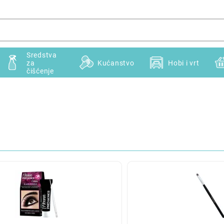
Sredstva
za
Kućanstvo
Hobi i vrt
čišćenje