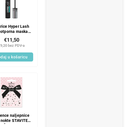
rice Hyper Lash
otporna maskara
010
€11,50
€9,20 bez PDV-a
daj u košaricu
ence naljepnice
 nokte STAVITE
AŠNU NA TO;