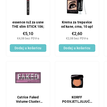
n
t
j
o
e
f
p
p
r
r
essence ruž za usne
Krema za trepavice
o
THE slim STICK 106;
od kane, crna, 10 apl
o
i
d
€5,10
€2,60
z
u
€4,08 bez PDV-a
€2,08 bez PDV-a
v
c
o
Dodaj u košaricu
Dodaj u košaricu
t
d
s
a
Catrice Faked
KORFF
Volume Cluster
POSVJETLJUJUĆE
umjetne trepavice
KOMPAKTNO