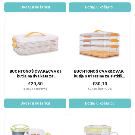
Dodaj u košaricu
Dodaj u košaricu
BUCHTONOŠ CVAK&CVAK |
BUCHTONOŠ CVAK&CVAK |
kutija na dva kata za
kutija s tri razine za slatkiše,
slatkiše, sendviče i hranu | 2
sendviče i hranu | 2×2 L + 3,7
€20,30
€30,10
× 2 L
L
€16,24 bez PDV-a
€24,08 bez PDV-a
Dodaj u košaricu
Dodaj u košaricu