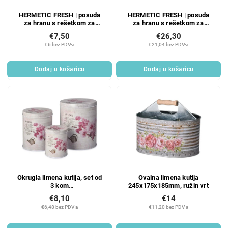
HERMETIC FRESH | posuda
HERMETIC FRESH | posuda
za hranu s rešetkom za
za hranu s rešetkom za
kapanje i silikonskim
kapanje i silikonskim
€7,50
€26,30
zatvaračem | 250 ml
zatvaračem | 4,2 L
€6 bez PDV-a
€21,04 bez PDV-a
Dodaj u košaricu
Dodaj u košaricu
Okrugla limena kutija, set od
Ovalna limena kutija
3 kom
245x175x185mm, ružin vrt
135x160/110x130/75x90mm,
€8,10
€14
Moja ljubav
€6,48 bez PDV-a
€11,20 bez PDV-a