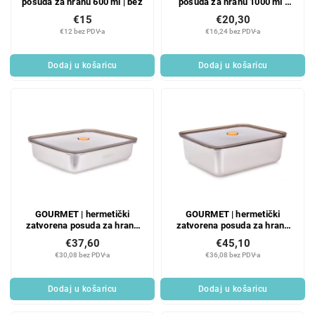
posuda za hranu 600 ml | bež
posuda za hranu 1000 ml |
bež
€15
€20,30
€12 bez PDV-a
€16,24 bez PDV-a
Dodaj u košaricu
Dodaj u košaricu
GOURMET | hermetički
GOURMET | hermetički
zatvorena posuda za hranu
zatvorena posuda za hranu
od nehrđajućeg čelika sa
od nehrđajućeg čelika sa
€37,60
€45,10
silikonskim zatvaračem | 1,6
silikonskim zatvaračem | 2,3
€30,08 bez PDV-a
€36,08 bez PDV-a
L
l
Dodaj u košaricu
Dodaj u košaricu