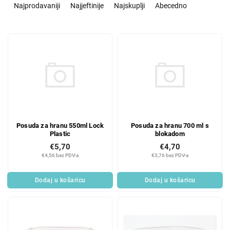
o
Najprodavaniji
Najjeftinije
Najskuplji
Abecedno
r
t
L
i
i
r
s
a
t
n
o
j
f
e
p
p
r
r
Posuda za hranu 550ml Lock
Posuda za hranu 700 ml s
o
o
Plastic
blokadom
d
i
€5,70
€4,70
u
z
€4,56 bez PDV-a
€3,76 bez PDV-a
c
v
t
o
Dodaj u košaricu
Dodaj u košaricu
s
d
a