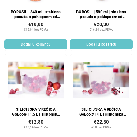
BOROSIL | 340 ml | staklena
BOROSIL | 580 ml | staklena
posuda s poklopcem od
posuda s poklopcem od
akacije i silikonskim
akacije i silikonskim
€18,80
€20,30
zatvaračem
zatvaračem
€15,04 bez PDV-a
€16,24 bez PDV-a
Dodaj u košaricu
Dodaj u košaricu
SILICIJSKA VREĆICA
SILICIJSKA VREĆICA
GoEco® | 1,5 L | silikonska
GoEco® | 4 L | silikonska
vrećica za hranu s kopčom
vrećica za hranu s kopčom
€12,80
€22,50
za zatvaranje
za zatvaranje
€10,24 bez PDV-a
€18 bez PDV-a