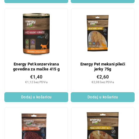
Energy Pet konzervirana
Energy Pet mekani pileći
govedina za mačke 415 g
jerky 75g
€1,40
€2,60
€1,12 bez PDV-a
€2,08 bez PDV-a
Dodaj u košaricu
Dodaj u košaricu