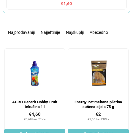
€1,60
S
o
Najprodavaniji
Najjeftinije
Najskuplji
Abecedno
r
t
L
i
i
r
s
a
t
n
o
j
f
e
p
p
r
r
AGRO Cererit Hobby Fruit
Energy Pet mekana piletina
o
o
tekućina 1 l
sušena cijela 75 g
d
i
€4,60
€2
u
z
€3,68 bez PDV-a
€1,60 bez PDV-a
c
v
t
o