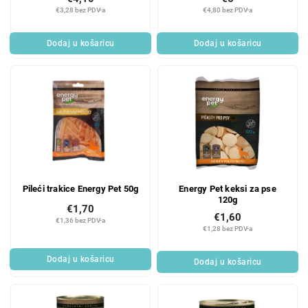
€3,28 bez PDV-a
€4,80 bez PDV-a
Dodaj u košaricu
Dodaj u košaricu
Pileći trakice Energy Pet 50g
Energy Pet keksi za pse
120g
€1,70
€1,60
€1,36 bez PDV-a
€1,28 bez PDV-a
Dodaj u košaricu
Dodaj u košaricu