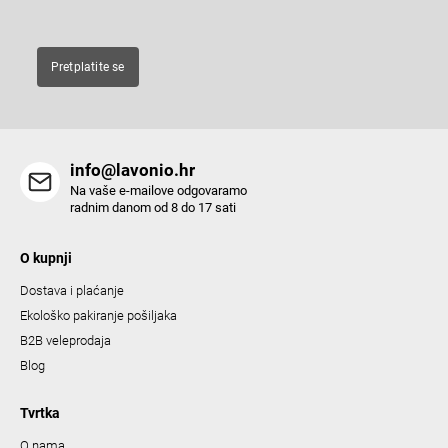
o
n
t
Pretplatite se
r
o
l
s
info@lavonio.hr
Na vaše e-mailove odgovaramo
radnim danom od 8 do 17 sati
O kupnji
Dostava i plaćanje
Ekološko pakiranje pošiljaka
B2B veleprodaja
Blog
Tvrtka
O nama