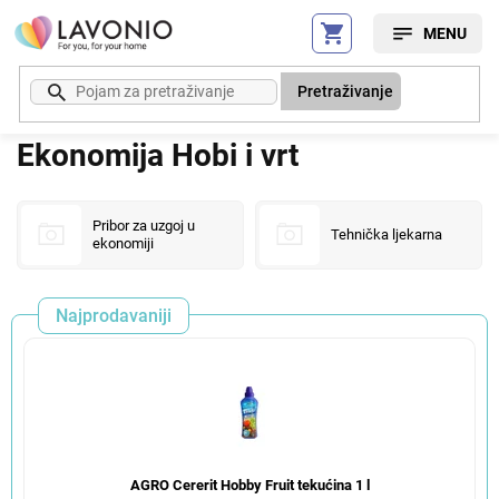
Preskoči
na
sadržaj
Pretraživanje
Ekonomija Hobi i vrt
Pribor za uzgoj u
Tehnička ljekarna
ekonomiji
Najprodavaniji
AGRO Cererit Hobby Fruit tekućina 1 l