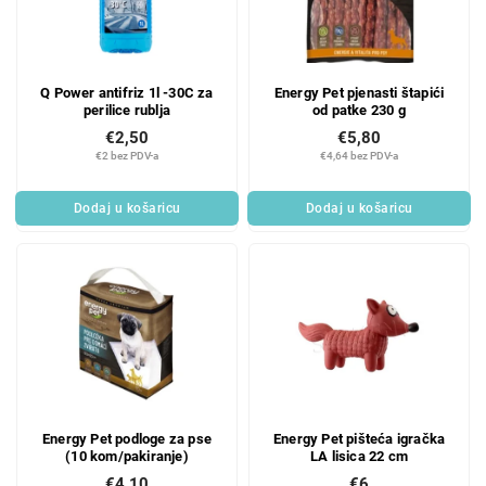
Q Power antifriz 1l -30C za
Energy Pet pjenasti štapići
perilice rublja
od patke 230 g
€2,50
€5,80
€2 bez PDV-a
€4,64 bez PDV-a
Dodaj u košaricu
Dodaj u košaricu
Energy Pet podloge za pse
Energy Pet pišteća igračka
(10 kom/pakiranje)
LA lisica 22 cm
€4,10
€6