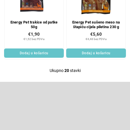
Energy Pet trakice od patke
Energy Pet sušeno meso na
50g
štapiću cijela piletina 230 g
€1,90
€5,60
€1,52 bez PDV-a
€4,48 bez PDV-a
Dodaj u košaricu
Dodaj u košaricu
Ukupno
20
stavki
L
i
F
s
o
t
o
Pretplatite se na newsletter
i
t
e
n
Enter your email and we will send you informations about new
r
products in our e-shop.
g
c
E-pošta