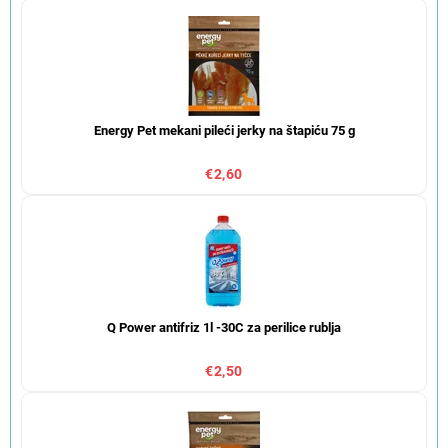
Energy Pet mekani pileći jerky na štapiću 75 g
€2,60
Q Power antifriz 1l -30C za perilice rublja
€2,50