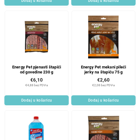
Dodaj u košaricu
Dodaj u košaricu
s
d
a
Energy Pet pjenasti štapići
Energy Pet mekani pileći
od govedine 230 g
jerky na štapiću 75 g
€6,10
€2,60
€4,88 bez PDV-a
€2,08 bez PDV-a
Dodaj u košaricu
Dodaj u košaricu