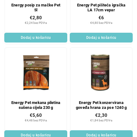
Energy posip za mačke Pet
Energy Pet pišteća igračka
5l
LA 17cm vepar
€2,80
€6
€2,24 bez PDV-a
€4,80 bez PDV-a
Dodaj u košaricu
Dodaj u košaricu
Energy Pet mekana piletina
Energy Pet konzervirana
sušena cijela 230 g
goveđa hrana za pse 1240 g
€5,60
€2,30
€4,48 bez PDV-a
€1,84 bez PDV-a
Dodaj u košaricu
Dodaj u košaricu