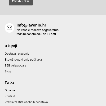
Pretplatite se
r
o
l
s
info@lavonio.hr
Na vaše e-mailove odgovaramo
radnim danom od 8 do 17 sati
O kupnji
Dostava i plaćanje
Ekološko pakiranje pošiljaka
B2B veleprodaja
Blog
Tvrtka
O nama
Kontakt
Pravila zaštite osobnih podataka