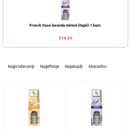
Frosch Oase lavanda mirisni štapići 1 kom.
€14,90
S
o
Najprodavaniji
Najjeftinije
Najskuplji
Abecedno
r
t
L
i
i
r
s
a
t
n
o
j
f
e
p
p
r
r