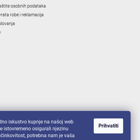
zaštite osobnih podataka
vrata robe i reklamacija
slovanja
e
no iskustvo kupnje na našoj web
Prihvatiti
te istovremeno osigurali njezinu
 učinkovitost, potrebna nam je vaša