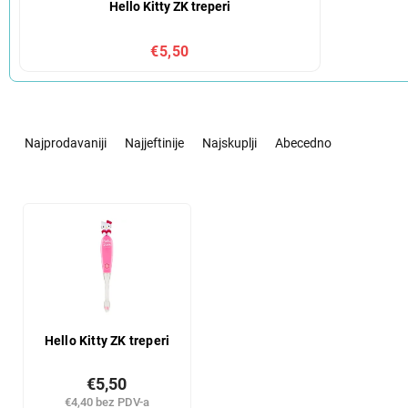
Hello Kitty ZK treperi
€5,50
S
o
Najprodavaniji
Najjeftinije
Najskuplji
Abecedno
r
t
i
L
r
i
a
s
n
t
j
o
e
f
p
p
r
r
Hello Kitty ZK treperi
o
o
i
d
€5,50
z
u
€4,40 bez PDV-a