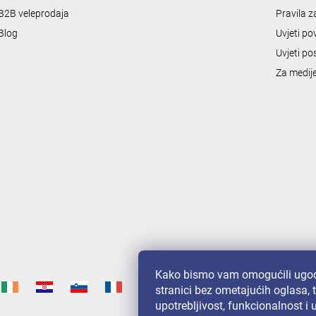
l
B2B veleprodaja
Pravila 
s
Blog
Uvjeti po
Uvjeti po
Za medij
Kako bismo vam omogućili ugod
stranici bez ometajućih oglasa, 
upotrebljivost, funkcionalnost i