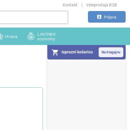
Kontakt
Veleprodaja B2B
Prijava
LAVONIO
Hrana
economy
Isprazni košaricu
S
i
d
e
b
a
r