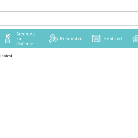
Sredstva
za
Kućanstvo
Hobi i vrt
čišćenje
i satovi