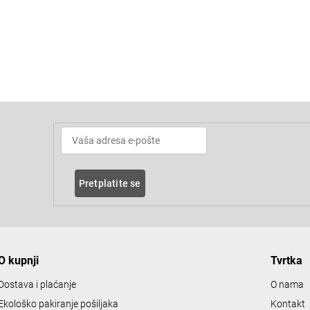
L
i
s
t
i
n
Pretplatite se
g
c
o
n
O kupnji
Tvrtka
t
r
Dostava i plaćanje
O nama
o
Ekološko pakiranje pošiljaka
Kontakt