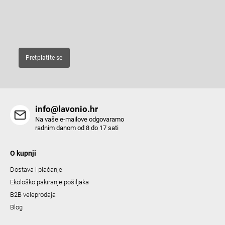
r
g
c
E-pošta
o
n
t
Pretplatite se
r
o
l
s
info@lavonio.hr
Na vaše e-mailove odgovaramo
radnim danom od 8 do 17 sati
O kupnji
Dostava i plaćanje
Ekološko pakiranje pošiljaka
B2B veleprodaja
Blog