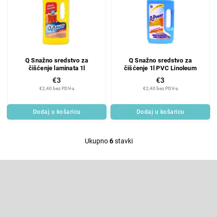
Q Snažno sredstvo za
Q Snažno sredstvo za
čišćenje laminata 1l
čišćenje 1l PVC Linoleum
€3
€3
€2,40 bez PDV-a
€2,40 bez PDV-a
Dodaj u košaricu
Dodaj u košaricu
Ukupno
6
stavki
L
i
F
s
o
t
o
Pretplatite se na newsletter
i
t
e
n
Enter your email and we will send you informations about new
products in our e-shop.