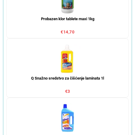
Probazen klor tablete maxi 1kg
€14,70
Q Snažno sredstvo za čišćenje laminata 1l
€3