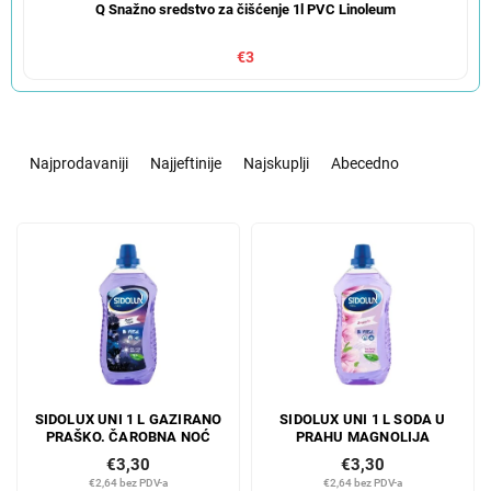
Q Snažno sredstvo za čišćenje 1l PVC Linoleum
€3
S
o
Najprodavaniji
Najjeftinije
Najskuplji
Abecedno
r
t
L
i
i
r
s
a
t
n
o
j
f
e
p
p
r
r
SIDOLUX UNI 1 L GAZIRANO
SIDOLUX UNI 1 L SODA U
o
o
PRAŠKO. ČAROBNA NOĆ
PRAHU MAGNOLIJA
d
i
€3,30
€3,30
u
z
€2,64 bez PDV-a
€2,64 bez PDV-a