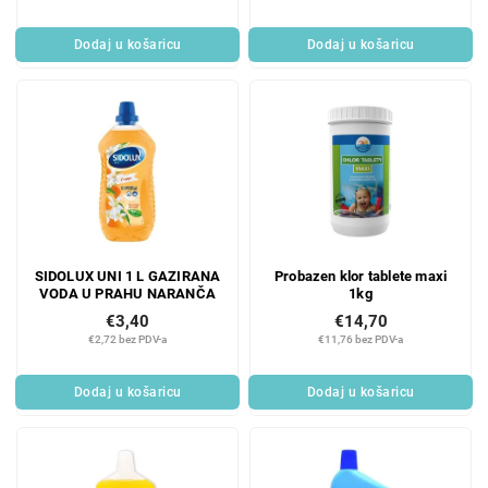
c
v
t
o
Dodaj u košaricu
Dodaj u košaricu
s
d
a
SIDOLUX UNI 1 L GAZIRANA
Probazen klor tablete maxi
VODA U PRAHU NARANČA
1kg
€3,40
€14,70
€2,72 bez PDV-a
€11,76 bez PDV-a
Dodaj u košaricu
Dodaj u košaricu