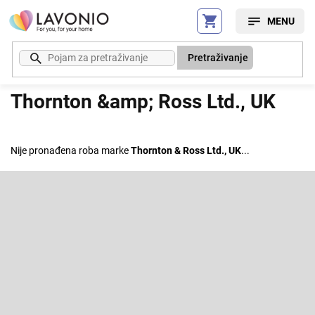
Preskoči
na
sadržaj
Pretraživanje
Thornton &amp; Ross Ltd., UK
Nije pronađena roba marke
Thornton & Ross Ltd., UK
...
F
o
o
Pretplatite se na newsletter
t
e
Enter your email and we will send you informations about new
r
products in our e-shop.
E-pošta