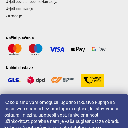
Uvjeti povrata robe i reklamacija
Uvjeti poslovanja
Za medije
Načini plaćanja
Načini dostave
LAVONIO u svijetu
Kako bismo vam omogućili ugodno iskustvo kupnje na
našoj web stranici bez ometajućih oglasa, te istovremeno
osigurali njezinu upotrebljivost, funkcionalnost i
učinkovitost, potrebna nam je vaša suglasnost za obradu
kolačića (cookies)
– to su male datoteke koje se