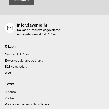
Pretplatite se
r
o
l
s
info@lavonio.hr
Na vaše e-mailove odgovaramo
radnim danom od 8 do 17 sati
O kupnji
Dostava i plaćanje
Ekološko pakiranje pošiljaka
B2B veleprodaja
Blog
Tvrtka
O nama
Kontakt
Pravila zaštite osobnih podataka