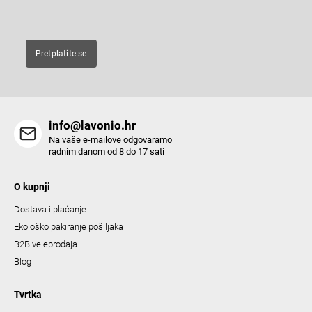
E-pošta
o
n
t
Pretplatite se
r
o
l
s
info@lavonio.hr
Na vaše e-mailove odgovaramo
radnim danom od 8 do 17 sati
O kupnji
Dostava i plaćanje
Ekološko pakiranje pošiljaka
B2B veleprodaja
Blog
Tvrtka