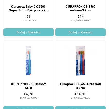
r
r
Curaprox Baby CK 5500
CURAPROX CS 1560
o
o
Super Soft - Dječja četkica
mekane 3 kom
d
i
za zube
€5
€14
u
z
€4 bez PDV-a
€11,20 bez PDV-a
c
v
t
o
Dodaj u košaricu
Dodaj u košaricu
s
d
a
CURAPROX ZK ultrasoft
Curaprox CS 5460 Ultra Soft
5460
3 kom
€4,70
€16,10
€3,76 bez PDV-a
€12,88 bez PDV-a