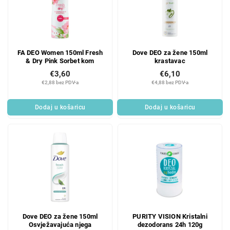
FA DEO Women 150ml Fresh
Dove DEO za žene 150ml
& Dry Pink Sorbet kom
krastavac
€3,60
€6,10
€2,88 bez PDV-a
€4,88 bez PDV-a
Dodaj u košaricu
Dodaj u košaricu
Dove DEO za žene 150ml
PURITY VISION Kristalni
Osvježavajuća njega
dezodorans 24h 120g