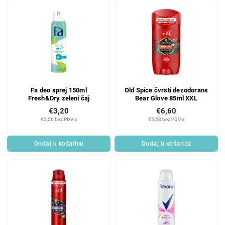
Fa deo sprej 150ml
Old Spice čvrsti dezodorans
Fresh&Dry zeleni čaj
Bear Glove 85ml XXL
€3,20
€6,60
€2,56 bez PDV-a
€5,28 bez PDV-a
Dodaj u košaricu
Dodaj u košaricu