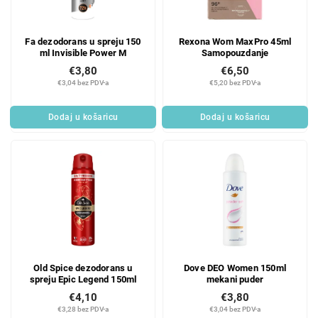
Fa dezodorans u spreju 150
Rexona Wom MaxPro 45ml
ml Invisible Power M
Samopouzdanje
€3,80
€6,50
€3,04 bez PDV-a
€5,20 bez PDV-a
Dodaj u košaricu
Dodaj u košaricu
Old Spice dezodorans u
Dove DEO Women 150ml
spreju Epic Legend 150ml
mekani puder
€4,10
€3,80
€3,28 bez PDV-a
€3,04 bez PDV-a