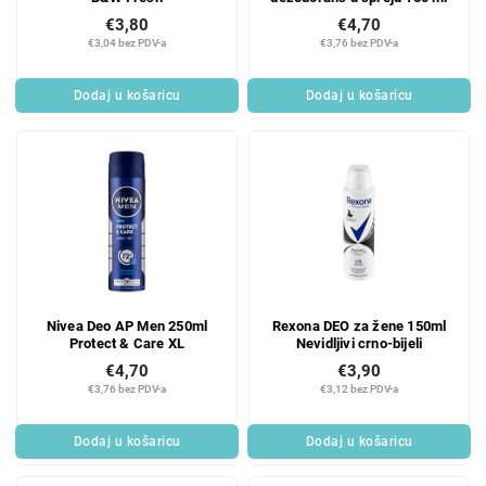
€3,80
€4,70
€3,04 bez PDV-a
€3,76 bez PDV-a
Dodaj u košaricu
Dodaj u košaricu
Nivea Deo AP Men 250ml
Rexona DEO za žene 150ml
Protect & Care XL
Nevidljivi crno-bijeli
€4,70
€3,90
€3,76 bez PDV-a
€3,12 bez PDV-a
Dodaj u košaricu
Dodaj u košaricu