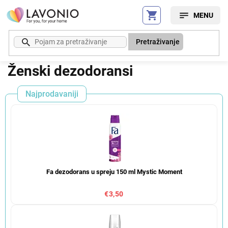
Preskoči
na
sadržaj
Pretraživanje
Ženski dezodoransi
Najprodavaniji
Fa dezodorans u spreju 150 ml Mystic Moment
€3,50