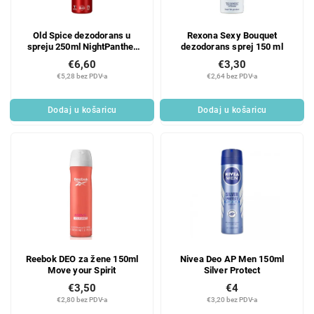
Old Spice dezodorans u
Rexona Sexy Bouquet
spreju 250ml NightPanther
dezodorans sprej 150 ml
XXL
€6,60
€3,30
€5,28 bez PDV-a
€2,64 bez PDV-a
Dodaj u košaricu
Dodaj u košaricu
Reebok DEO za žene 150ml
Nivea Deo AP Men 150ml
Move your Spirit
Silver Protect
€3,50
€4
€2,80 bez PDV-a
€3,20 bez PDV-a