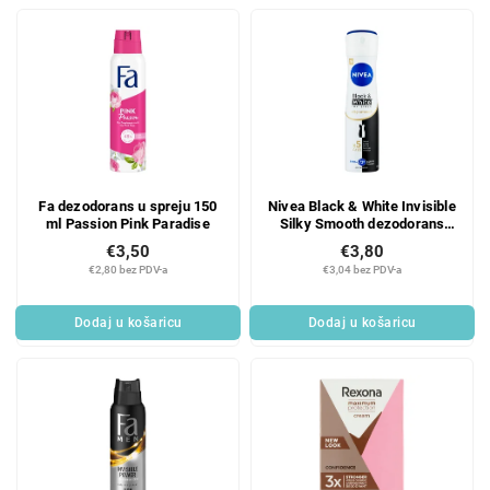
Fa dezodorans u spreju 150
Nivea Black & White Invisible
ml Passion Pink Paradise
Silky Smooth dezodorans
150 ml
€3,50
€3,80
€2,80 bez PDV-a
€3,04 bez PDV-a
Dodaj u košaricu
Dodaj u košaricu