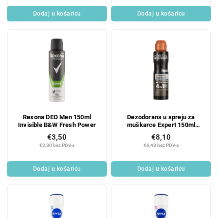
Dodaj u košaricu
Dodaj u košaricu
Rexona DEO Men 150ml
Dezodorans u spreju za
Invisible B&W Fresh Power
muškarce Expert 150ml
Carbon
€3,50
€8,10
€2,80 bez PDV-a
€6,48 bez PDV-a
Dodaj u košaricu
Dodaj u košaricu