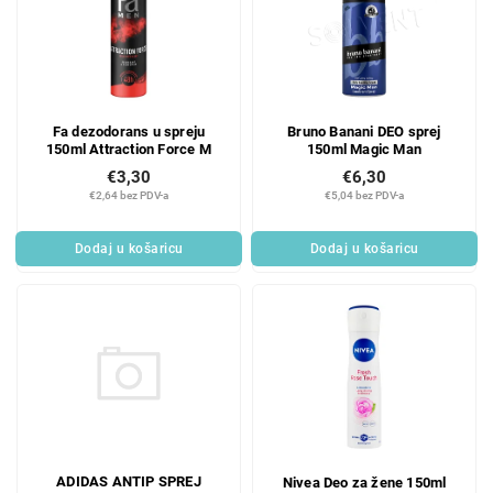
Fa dezodorans u spreju
Bruno Banani DEO sprej
150ml Attraction Force M
150ml Magic Man
€3,30
€6,30
€2,64 bez PDV-a
€5,04 bez PDV-a
Dodaj u košaricu
Dodaj u košaricu
ADIDAS ANTIP SPREJ
Nivea Deo za žene 150ml