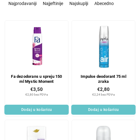
o
Najprodavaniji
Najjeftinije
Najskuplji
Abecedno
r
t
L
i
i
r
s
a
t
n
o
j
f
e
p
p
r
r
Fa dezodorans u spreju 150
Impulse deodorant 75 ml
o
o
ml Mystic Moment
zraka
d
i
€3,50
€2,80
u
z
€2,80 bez PDV-a
€2,24 bez PDV-a
c
v
t
o
Dodaj u košaricu
Dodaj u košaricu
s
d
a