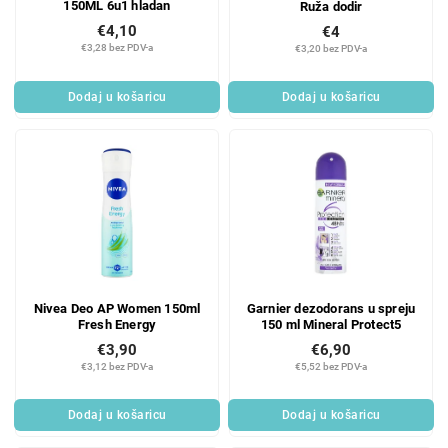
150ML 6u1 hladan
Ruža dodir
€4,10
€4
€3,28 bez PDV-a
€3,20 bez PDV-a
Dodaj u košaricu
Dodaj u košaricu
Nivea Deo AP Women 150ml
Garnier dezodorans u spreju
Fresh Energy
150 ml Mineral Protect5
€3,90
€6,90
€3,12 bez PDV-a
€5,52 bez PDV-a
Dodaj u košaricu
Dodaj u košaricu