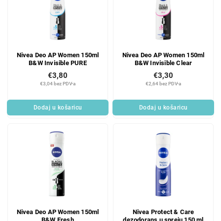
Nivea Deo AP Women 150ml
Nivea Deo AP Women 150ml
B&W Invisible PURE
B&W Invisible Clear
€3,80
€3,30
€3,04 bez PDV-a
€2,64 bez PDV-a
Dodaj u košaricu
Dodaj u košaricu
Nivea Deo AP Women 150ml
Nivea Protect & Care
B&W Fresh
dezodorans u spreju 150 ml