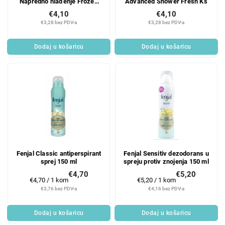
Napredno hlađenje Frozen
Advanced Shower Fresh Ks
Acai & Jasmine Ks
€4,10
€4,10
€3,28 bez PDV-a
€3,28 bez PDV-a
Dodaj u košaricu
Dodaj u košaricu
Fenjal Classic antiperspirant
Fenjal Sensitiv dezodorans u
sprej 150 ml
spreju protiv znojenja 150 ml
€4,70
€5,20
Mjerenje
Mjerenje
€4,70 / 1 kom
€5,20 / 1 kom
cijene:
cijene:
€3,76 bez PDV-a
€4,16 bez PDV-a
Dodaj u košaricu
Dodaj u košaricu