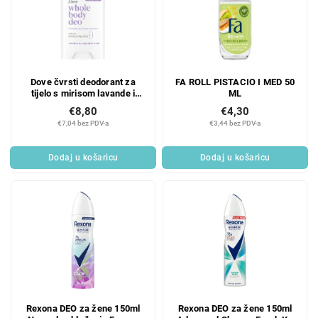
Dove čvrsti deodorant za
FA ROLL PISTACIO I MED 50
tijelo s mirisom lavande i
ML
kamilice 75 ml
€8,80
€4,30
€7,04 bez PDV-a
€3,44 bez PDV-a
Dodaj u košaricu
Dodaj u košaricu
Rexona DEO za žene 150ml
Rexona DEO za žene 150ml