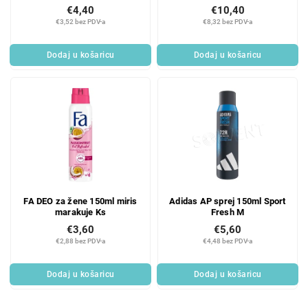
€4,40
€10,40
€3,52 bez PDV-a
€8,32 bez PDV-a
Dodaj u košaricu
Dodaj u košaricu
FA DEO za žene 150ml miris
Adidas AP sprej 150ml Sport
marakuje Ks
Fresh M
€3,60
€5,60
€2,88 bez PDV-a
€4,48 bez PDV-a
Dodaj u košaricu
Dodaj u košaricu