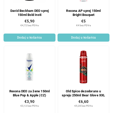
David Beckham DEO sprej
Rexona AP sprej 150ml
150ml Bold Insti
Bright Bouquet
€5,90
€5
€4,72 bez PDV-a
€4 bez PDV-a
Dodaj u košaricu
Dodaj u košaricu
Rexona DEO za žene 150ml
Old Spice dezodorans u
Blue Pop & Apple (CZ)
spreju 250ml Bear Glove XXL
€3,90
€6,60
€3,12 bez PDV-a
€5,28 bez PDV-a