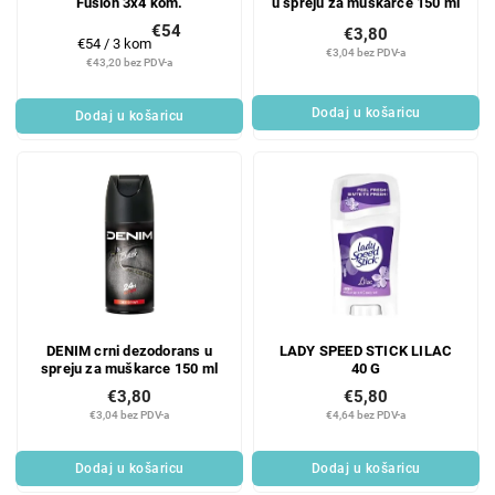
Fusion 3x4 kom.
u spreju za muškarce 150 ml
€54
€3,80
Mjerenje
€54 / 3 kom
€3,04 bez PDV-a
cijene:
€43,20 bez PDV-a
Dodaj u košaricu
Dodaj u košaricu
DENIM crni dezodorans u
LADY SPEED STICK LILAC
spreju za muškarce 150 ml
40 G
€3,80
€5,80
€3,04 bez PDV-a
€4,64 bez PDV-a
Dodaj u košaricu
Dodaj u košaricu