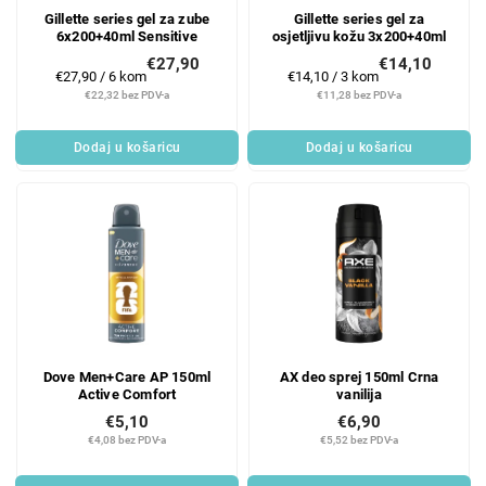
Gillette series gel za zube
Gillette series gel za
6x200+40ml Sensitive
osjetljivu kožu 3x200+40ml
€27,90
€14,10
Mjerenje
Mjerenje
€27,90 / 6 kom
€14,10 / 3 kom
cijene:
cijene:
€22,32 bez PDV-a
€11,28 bez PDV-a
Dodaj u košaricu
Dodaj u košaricu
Dove Men+Care AP 150ml
AX deo sprej 150ml Crna
Active Comfort
vanilija
€5,10
€6,90
€4,08 bez PDV-a
€5,52 bez PDV-a