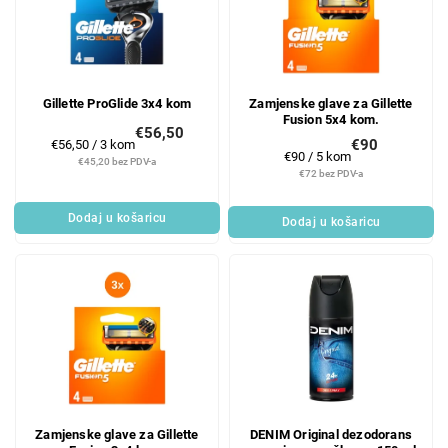
Gillette ProGlide 3x4 kom
Zamjenske glave za Gillette
Fusion 5x4 kom.
€56,50
Mjerenje
€90
€56,50 / 3 kom
Mjerenje
€90 / 5 kom
cijene:
€45,20 bez PDV-a
cijene:
€72 bez PDV-a
Dodaj u košaricu
Dodaj u košaricu
Zamjenske glave za Gillette
DENIM Original dezodorans