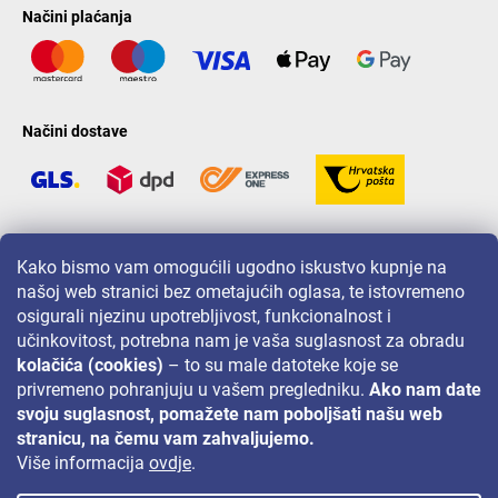
Načini plaćanja
Načini dostave
LAVONIO u svijetu
Kako bismo vam omogućili ugodno iskustvo kupnje na
našoj web stranici bez ometajućih oglasa, te istovremeno
osigurali njezinu upotrebljivost, funkcionalnost i
učinkovitost, potrebna nam je vaša suglasnost za obradu
kolačića (cookies)
– to su male datoteke koje se
privremeno pohranjuju u vašem pregledniku.
Ako nam date
Za akcije, nagradne igre i popuste pratite nas na:
svoju suglasnost, pomažete nam poboljšati našu web
stranicu, na čemu vam zahvaljujemo.
Više informacija
ovdje
.