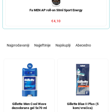
Fa MEN AP roll-on 50ml Sport Energy
€4,10
S
o
Najprodavaniji
Najjeftinije
Najskuplji
Abecedno
r
t
L
i
i
r
s
a
t
n
o
j
f
e
p
p
r
r
Gillette Men Cool Wave
Gillette Blue II Plus (5
o
o
dezodorans gel 5x70 ml
kom/vrećica)
d
i