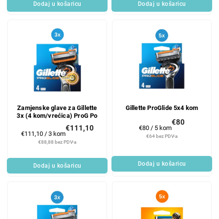
Dodaj u košaricu
Dodaj u košaricu
Zamjenske glave za Gillette
Gillette ProGlide 5x4 kom
3x (4 kom/vrećica) ProG Po
€80
€111,10
Mjerenje
€80 / 5 kom
Mjerenje
€111,10 / 3 kom
cijene:
€64 bez PDV-a
cijene:
€88,88 bez PDV-a
Dodaj u košaricu
Dodaj u košaricu