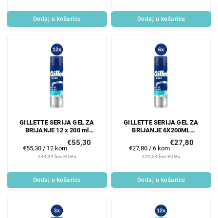
Dodaj u košaricu
Dodaj u košaricu
GILLETTE SERIJA GEL ZA
GILLETTE SERIJA GEL ZA
BRIJANJE 12 x 200 ml
BRIJANJE 6X200ML
SENSITIVE COOL
SENSITIVE COOL
€55,30
€27,80
Mjerenje
Mjerenje
€55,30 / 12 kom
€27,80 / 6 kom
cijene:
cijene:
€44,24 bez PDV-a
€22,24 bez PDV-a
Dodaj u košaricu
Dodaj u košaricu