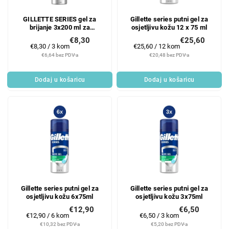
GILLETTE SERIES gel za
Gillette series putni gel za
brijanje 3x200 ml za
osjetljivu kožu 12 x 75 ml
osjetljivu kožu
€8,30
€25,60
Mjerenje
Mjerenje
€8,30 / 3 kom
€25,60 / 12 kom
cijene:
cijene:
€6,64 bez PDV-a
€20,48 bez PDV-a
Dodaj u košaricu
Dodaj u košaricu
Gillette series putni gel za
Gillette series putni gel za
osjetljivu kožu 6x75ml
osjetljivu kožu 3x75ml
€12,90
€6,50
Mjerenje
Mjerenje
€12,90 / 6 kom
€6,50 / 3 kom
cijene:
cijene:
€10,32 bez PDV-a
€5,20 bez PDV-a