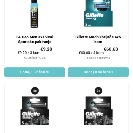
FA Deo Men 3x150ml
Gillette Mach3 brijače 4x5
Sportsko pakiranje
kom
€9,20
€60,60
Mjerenje
Mjerenje
€9,20 / 3 kom
€60,60 / 4 kom
cijene:
cijene:
€7,36 bez PDV-a
€48,48 bez PDV-a
Dodaj u košaricu
Dodaj u košaricu