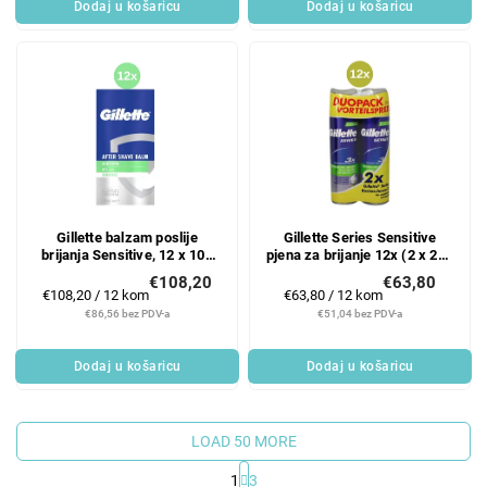
Dodaj u košaricu
Dodaj u košaricu
Gillette balzam poslije
Gillette Series Sensitive
brijanja Sensitive, 12 x 100
pjena za brijanje 12x (2 x 200
ml
ml)
€108,20
€63,80
Mjerenje
Mjerenje
€108,20 / 12 kom
€63,80 / 12 kom
cijene:
cijene:
€86,56 bez PDV-a
€51,04 bez PDV-a
Dodaj u košaricu
Dodaj u košaricu
LOAD 50 MORE
1
3