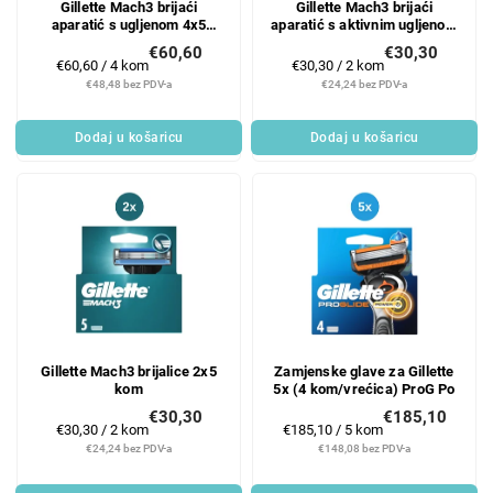
Gillette Mach3 brijaći
Gillette Mach3 brijaći
aparatić s ugljenom 4x5
aparatić s aktivnim ugljenom
kom.
2x5 kom.
€60,60
€30,30
Mjerenje
Mjerenje
€60,60 / 4 kom
€30,30 / 2 kom
cijene:
cijene:
€48,48 bez PDV-a
€24,24 bez PDV-a
Dodaj u košaricu
Dodaj u košaricu
Gillette Mach3 brijalice 2x5
Zamjenske glave za Gillette
kom
5x (4 kom/vrećica) ProG Po
€30,30
€185,10
Mjerenje
Mjerenje
€30,30 / 2 kom
€185,10 / 5 kom
cijene:
cijene:
€24,24 bez PDV-a
€148,08 bez PDV-a