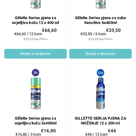
Gillette Series pjena za
Gillette Series pjena za zube
osjetljivu kožu 12 x 400 ml
Sensitive 6x400ml
€66,60
€33,50
Mjerenje
Mjerenje
€66,60 / 12 kom
€33,50 / 6 kom
cijene:
cijene:
€53,28 bez PDV-a
€26,80 bez PDV-a
Dodaj u košaricu
Dodaj u košaricu
Gillette Series pjena za
GILLETTE SERIJA PJENA ZA
osjetljivu kožu 3x400ml
NOŽENJE 12 x 200 ml
€16,80
€44
Mjerenje
Mjerenje
€16,80 / 3 kom
€44 / 12 kom