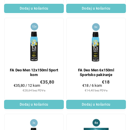
Dodaj u košaricu
Dodaj u košaricu
FA Deo Men 12x150ml Sport
FA Deo Men 6x150ml
kom
Sportsko pakiranje
€35,80
€18
Mjerenje
Mjerenje
€35,80 / 12 kom
€18 / 6 kom
cijene:
cijene:
€28,64 bez PDV-a
€14,40 bez PDV-a
Dodaj u košaricu
Dodaj u košaricu