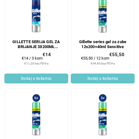
GILLETTE SERIJA GEL ZA
Gillette series gel za zube
BRIJANJE 3X200ML
12x200+40ml Sensitive
SENSITIVE COOL
€14
€55,50
Mjerenje
Mjerenje
€14 / 3 kom
€55,50 / 12 kom
cijene:
cijene:
€11,20 bez PDV-a
€44,40 bez PDV-a
Dodaj u košaricu
Dodaj u košaricu