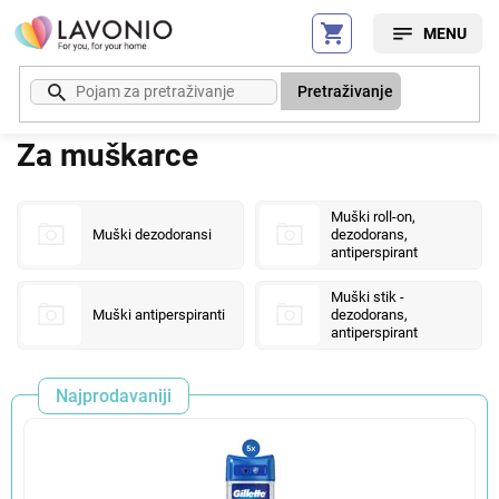
Preskoči
na
sadržaj
Pretraživanje
Za muškarce
Muški roll-on,
Muški dezodoransi
dezodorans,
antiperspirant
Muški stik -
Muški antiperspiranti
dezodorans,
antiperspirant
Najprodavaniji