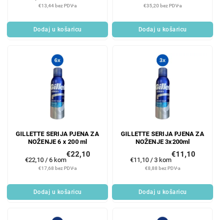
cijene:
cijene:
€13,44 bez PDV-a
€35,20 bez PDV-a
Dodaj u košaricu
Dodaj u košaricu
GILLETTE SERIJA PJENA ZA
GILLETTE SERIJA PJENA ZA
NOŽENJE 6 x 200 ml
NOŽENJE 3x200ml
€22,10
€11,10
Mjerenje
Mjerenje
€22,10 / 6 kom
€11,10 / 3 kom
cijene:
cijene:
€17,68 bez PDV-a
€8,88 bez PDV-a
Dodaj u košaricu
Dodaj u košaricu