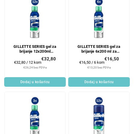
GILLETTE SERIES gel za
GILLETTE SERIES gel za
brijanje 12x200ml
brijanje 6x200 ml za
SENSITIVE
osjetljivu kožu
€32,80
€16,50
Mjerenje
Mjerenje
€32,80 / 12 kom
€16,50 / 6 kom
cijene:
cijene:
€26,24 bez PDV-a
€13,20 bez PDV-a
Dodaj u košaricu
Dodaj u košaricu