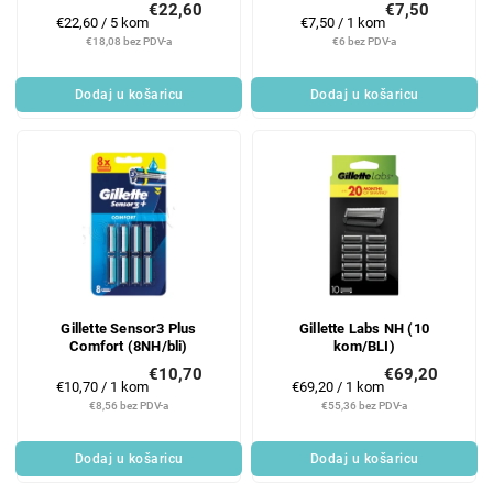
€22,60
€7,50
u
z
Mjerenje
Mjerenje
€22,60 / 5 kom
€7,50 / 1 kom
c
v
cijene:
cijene:
€18,08 bez PDV-a
€6 bez PDV-a
t
o
s
d
Dodaj u košaricu
Dodaj u košaricu
a
Gillette Sensor3 Plus
Gillette Labs NH (10
Comfort (8NH/bli)
kom/BLI)
€10,70
€69,20
Mjerenje
Mjerenje
€10,70 / 1 kom
€69,20 / 1 kom
cijene:
cijene:
€8,56 bez PDV-a
€55,36 bez PDV-a
Dodaj u košaricu
Dodaj u košaricu