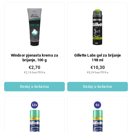
Windsor pjenasta krema za
Gillette Labs gel za brijanje
brijanje, 100 g
198 ml
€2,70
€10,30
€2,16 bez PDV-a
€8,24 bez PDV-a
Dodaj u košaricu
Dodaj u košaricu