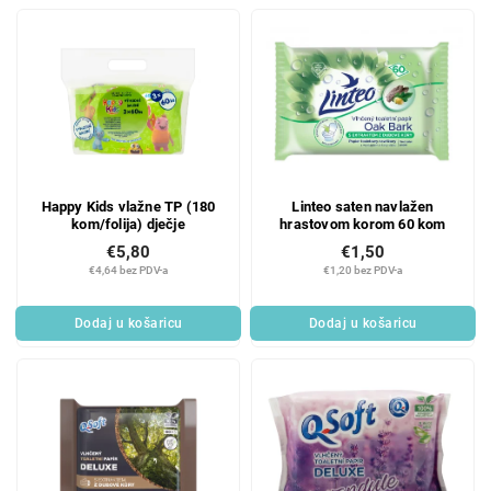
Happy Kids vlažne TP (180
Linteo saten navlažen
kom/folija) dječje
hrastovom korom 60 kom
€5,80
€1,50
€4,64 bez PDV-a
€1,20 bez PDV-a
Dodaj u košaricu
Dodaj u košaricu