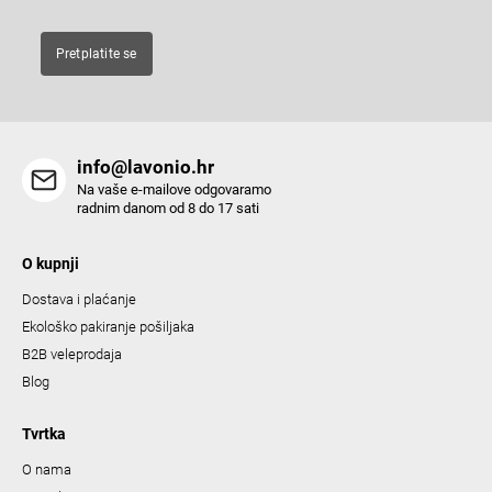
n
t
Pretplatite se
r
o
l
s
info@lavonio.hr
Na vaše e-mailove odgovaramo
radnim danom od 8 do 17 sati
O kupnji
Dostava i plaćanje
Ekološko pakiranje pošiljaka
B2B veleprodaja
Blog
Tvrtka
O nama