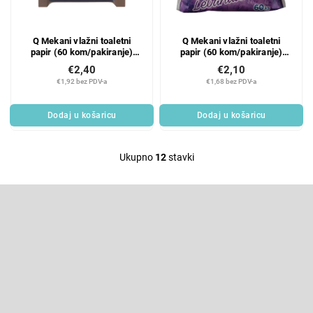
Q Mekani vlažni toaletni
Q Mekani vlažni toaletni
papir (60 kom/pakiranje)
papir (60 kom/pakiranje)
hrastova kora
lavanda
€2,40
€2,10
€1,92 bez PDV-a
€1,68 bez PDV-a
Dodaj u košaricu
Dodaj u košaricu
Ukupno
12
stavki
L
i
F
s
o
t
o
Pretplatite se na newsletter
i
t
e
n
Enter your email and we will send you informations about new
r
products in our e-shop.
g
c
E-pošta
o