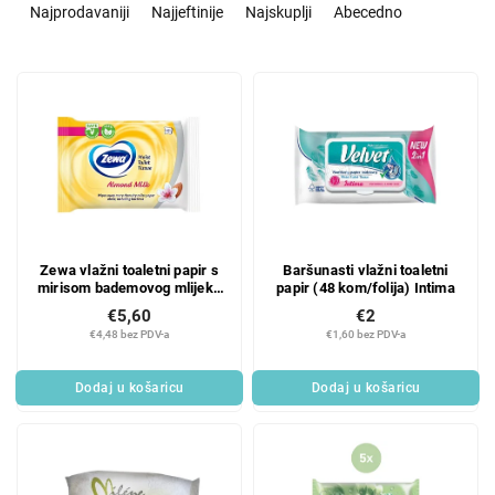
o
Najprodavaniji
Najjeftinije
Najskuplji
Abecedno
r
t
L
i
i
r
s
a
t
n
o
j
f
e
p
p
r
r
Zewa vlažni toaletni papir s
Baršunasti vlažni toaletni
o
o
mirisom bademovog mlijeka
papir (48 kom/folija) Intima
d
i
42 kom
€5,60
€2
u
z
€4,48 bez PDV-a
€1,60 bez PDV-a
c
v
t
o
Dodaj u košaricu
Dodaj u košaricu
s
d
a