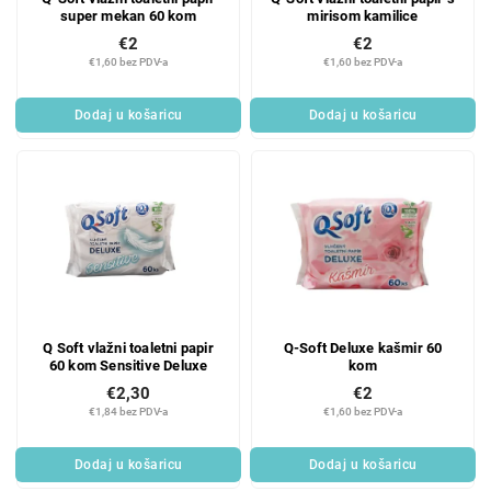
super mekan 60 kom
mirisom kamilice
€2
€2
€1,60 bez PDV-a
€1,60 bez PDV-a
Dodaj u košaricu
Dodaj u košaricu
Q Soft vlažni toaletni papir
Q-Soft Deluxe kašmir 60
60 kom Sensitive Deluxe
kom
€2,30
€2
€1,84 bez PDV-a
€1,60 bez PDV-a
Dodaj u košaricu
Dodaj u košaricu