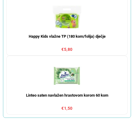
Happy Kids vlažne TP (180 kom/folija) dječje
€5,80
Linteo saten navlažen hrastovom korom 60 kom
€1,50
S