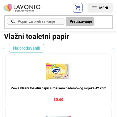
Preskoči
na
sadržaj
Pretraživanje
Vlažni toaletni papir
Najprodavaniji
Zewa vlažni toaletni papir s mirisom bademovog mlijeka 42 kom
€5,60