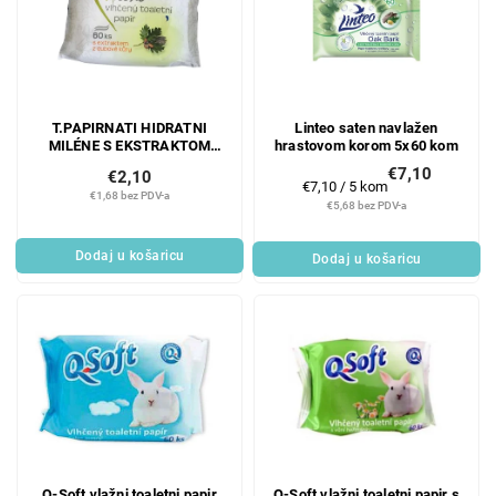
T.PAPIRNATI HIDRATNI
Linteo saten navlažen
MILÉNE S EKSTRAKTOM
hrastovom korom 5x60 kom
HRASTOVE KORE 60 KOM
€7,10
€2,10
Mjerenje
€7,10 / 5 kom
€1,68 bez PDV-a
cijene:
€5,68 bez PDV-a
Dodaj u košaricu
Dodaj u košaricu
Q-Soft vlažni toaletni papir
Q-Soft vlažni toaletni papir s