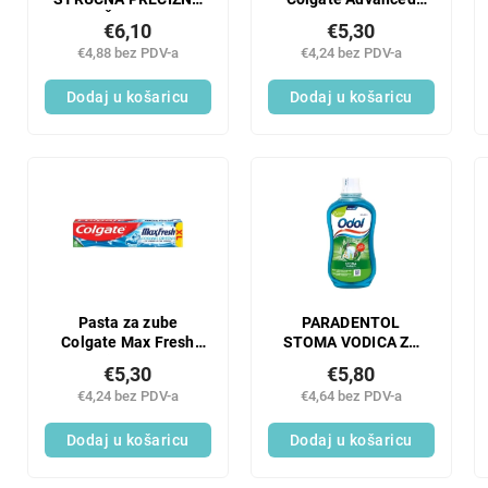
ZAŠTITA OD
White 125 ml
€6,10
€5,30
KARIJESA
€4,88 bez PDV-a
€4,24 bez PDV-a
Dodaj u košaricu
Dodaj u košaricu
Pasta za zube
PARADENTOL
Colgate Max Fresh
STOMA VODICA ZA
Cooling 125 ml
ISPIRANJE USTA BEZ
€5,30
€5,80
ALKOHOLA 500 ML
€4,24 bez PDV-a
€4,64 bez PDV-a
NOVO
Dodaj u košaricu
Dodaj u košaricu