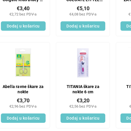
5 godina 50 ml
SMILES 2 PAKIRANJA
S K
€3,40
€5,10
€2,72 bez PDV-a
€4,08 bez PDV-a
€
Dodaj u košaricu
Dodaj u košaricu
Do
Abella ravne škare za
TITANIA škare za
TI
nokte
nokte 6 cm
€3,70
€3,20
€2,96 bez PDV-a
€2,56 bez PDV-a
Dodaj u košaricu
Dodaj u košaricu
Do