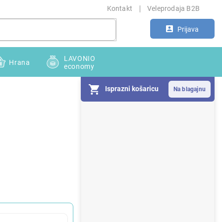
Kontakt
Veleprodaja B2B
Prijava
LAVONIO
Hrana
economy
Isprazni košaricu
S
i
d
e
b
a
r