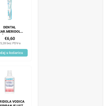
DENTAL
CAR.MERIDOL
AŠTITA DESNI
€6,60
MEKA
€5,28 bez PDV-a
daj u košaricu
RIDOLA VODICA
ISPIRANJE USTA