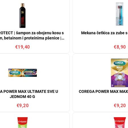
TECT | šampon za obojenu kosu s
Mekana četkica za zube s 
m, betainom i proteinima pšenice |
zaštita boje i blistav sjaj
€19,40
€8,90
A POWER MAX ULTIMATE SVE U
COREGA POWER MAX MAX
JEDNOM 40 G
€9,20
€9,20