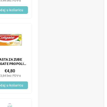
€9,44 bez PDV-a
ENTE 1000 ML
daj u košaricu
ASTA ZA ZUBE
GATE PROPOLIS
2x75 ML
€4,80
€3,84 bez PDV-a
daj u košaricu