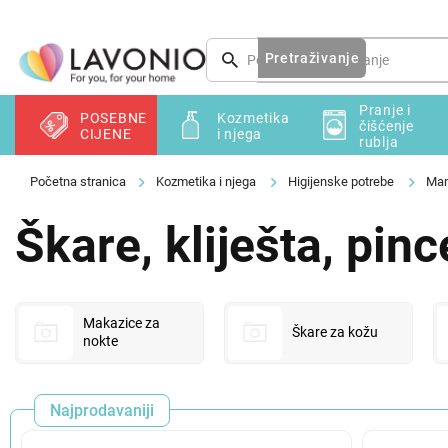
Preskoči
na
sadržaj
Pretraživanje
Pranje i
POSEBNE
Kozmetika
čišćenje
CIJENE
i njega
rublja
Kozmetika i njega
Higijenske potrebe
Man
Škare, kliješta, pinc
Makazice za
Škare za kožu
nokte
Najprodavaniji