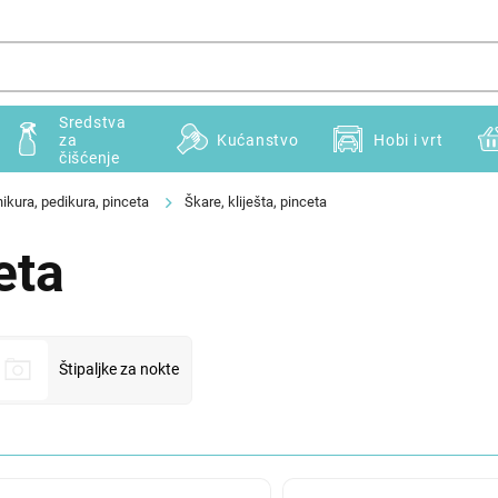
Sredstva
za
Kućanstvo
Hobi i vrt
čišćenje
ikura, pedikura, pinceta
Škare, kliješta, pinceta
eta
Štipaljke za nokte