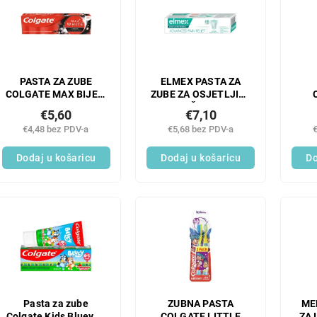
PASTA ZA ZUBE
ELMEX PASTA ZA
COLGATE MAX BIJELI
ZUBE ZA OSJETLJIVE
UGLJEN 75 ML
KOŽE 75 G
Z
€5,60
€7,10
€4,48 bez PDV-a
€5,68 bez PDV-a
Dodaj u košaricu
Dodaj u košaricu
Do
Pasta za zube
ZUBNA PASTA
ME
Colgate Kids Bluey 0-
COLGATE LITTLE
ZA 