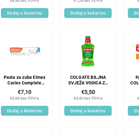
€4,48 bez PDV-a
€1,28 bez PDV-a
M
Dodaj u košaricu
Dodaj u košaricu
Do
Pasta za zube Elmex
COLGATE BILJNA
P
Caries Complete
SVJEŽA VODICA ZA
COL
Care 75 ml
ISPIRANJE USTA 500
€7,10
€5,50
ML
€5,68 bez PDV-a
€4,40 bez PDV-a
Dodaj u košaricu
Dodaj u košaricu
Do