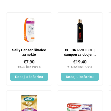
r
t
i
L
r
i
a
s
n
t
j
o
e
f
p
p
r
r
Sally Hansen škarice
COLOR PROTECT |
o
za nokte
šampon za obojenu
o
kosu s keratinom,
i
d
€7,90
€19,40
betainom i
z
u
€6,32 bez PDV-a
€15,52 bez PDV-a
proteinima pšenice |
v
c
zaštita boje i blistav
o
Dodaj u košaricu
Dodaj u košaricu
sjaj
t
d
s
a