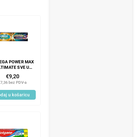
EGA POWER MAX
LTIMATE SVE U
JEDNOM 40 G
€9,20
€7,36 bez PDV-a
daj u košaricu