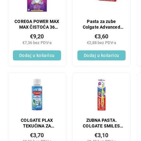
COREGA POWER MAX
Pasta za zube
MAX ČISTOĆA 36
Colgate Advanced
KOM
White Baking Soda &
€9,20
€3,60
Vulcanic Pepel 75 ml
€7,36 bez PDV-a
€2,88 bez PDV-a
Dodaj u košaricu
Dodaj u košaricu
COLGATE PLAX
ZUBNA PASTA.
TEKUĆINA ZA
COLGATE SMILES
ISPIRANJE USTA
JUNIOR 2-6 GODINA
€3,70
€3,10
SOFT MINT 100 ML