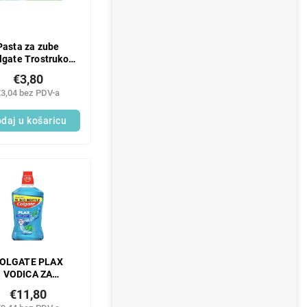
Pasta za zube
lgate Trostruko
elovanje 125 ml
€3,80
€3,04 bez PDV-a
daj u košaricu
OLGATE PLAX
VODICA ZA
PIRANJE USTA S
€11,80
USOM HLADNE