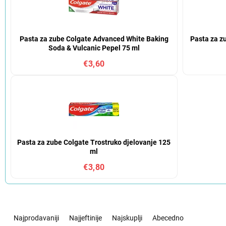
Pasta za zube Colgate Advanced White Baking
Pasta za z
Soda & Vulcanic Pepel 75 ml
€3,60
Pasta za zube Colgate Trostruko djelovanje 125
ml
€3,80
S
o
Najprodavaniji
Najjeftinije
Najskuplji
Abecedno