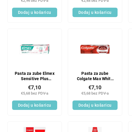
€2,96 bez PDV-a
€2,48 bez PDV-a
Dodaj u košaricu
Dodaj u košaricu
Pasta za zube Elmex
Pasta za zube
Sensitive Plus
Colgate Max White
Sensitivity+Gums 75
Expert Original 75 ml
€7,10
€7,10
ml
€5,68 bez PDV-a
€5,68 bez PDV-a
Dodaj u košaricu
Dodaj u košaricu