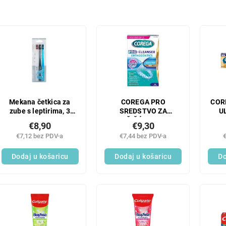
Mekana četkica za
COREGA PRO
COR
zube s leptirima, 3
SREDSTVO ZA
U
kom.
ČIŠĆENJE
€8,90
€9,30
ORTODONCIJE 1X30
€7,12 bez PDV-a
€7,44 bez PDV-a
KOM
Dodaj u košaricu
Dodaj u košaricu
Do