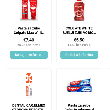
Pasta za zube
COLGATE WHITE
Colgate Max White
BJELJI ZUBI VODICA
Ultra Freshness
ZA ISPIRANJE USTA
€7,40
€5,50
Pearls 50 ml
500 ML
€5,92 bez PDV-a
€4,40 bez PDV-a
Dodaj u košaricu
Dodaj u košaricu
DENTAL CAR.ELMEX
Pasta za zube
STRUČNA PRECIZNA
Colgate Advanced