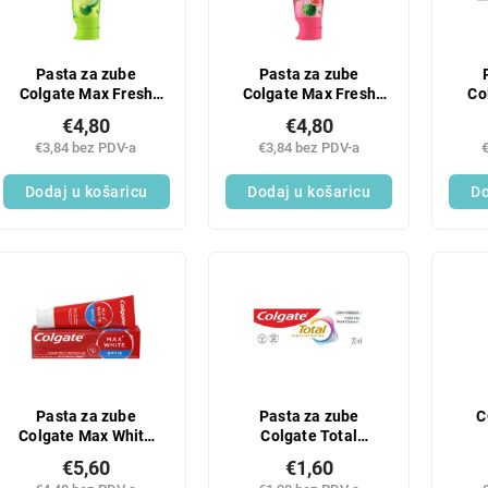
Pasta za zube
Pasta za zube
Colgate Max Fresh
Colgate Max Fresh
Co
Fruit Fusion s
Fruit Fusion lubenica
dj
€4,80
€4,80
koricom limete 75 ml
i guava 75 ml
€3,84 bez PDV-a
€3,84 bez PDV-a
Dodaj u košaricu
Dodaj u košaricu
Do
Pasta za zube
Pasta za zube
C
Colgate Max White
Colgate Total
One Optic 75 ml
Original 20 ml
IS
€5,60
€1,60
OK