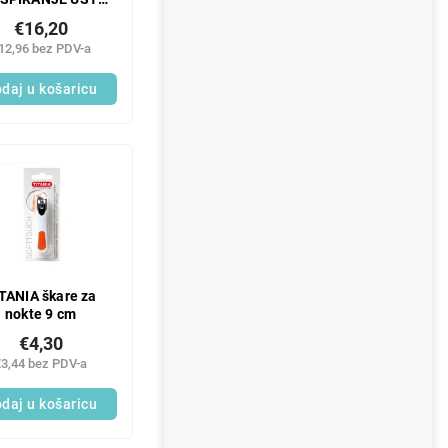
LORHEKSIDINOM
€16,20
300 ML
12,96 bez PDV-a
daj u košaricu
TANIA škare za
nokte 9 cm
€4,30
€3,44 bez PDV-a
daj u košaricu