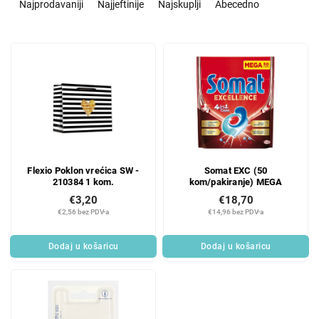
o
Najprodavaniji
Najjeftinije
Najskuplji
Abecedno
r
t
L
i
i
r
s
a
t
n
o
j
f
e
p
p
r
r
Flexio Poklon vrećica SW -
Somat EXC (50
o
o
210384 1 kom.
kom/pakiranje) MEGA
d
i
€3,20
€18,70
u
z
€2,56 bez PDV-a
€14,96 bez PDV-a
c
v
t
o
Dodaj u košaricu
Dodaj u košaricu
s
d
a