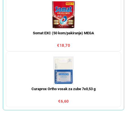
Somat EXC (50 kom/pakiranje) MEGA
€18,70
Curaprox Ortho vosak za zube 7x0,53 g
€6,60
S