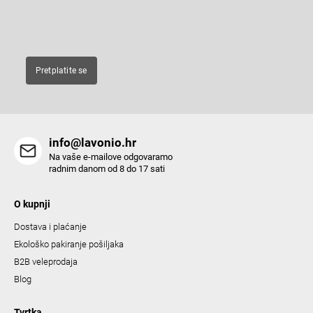
c
E-pošta
o
n
t
Pretplatite se
r
o
l
s
info@lavonio.hr
Na vaše e-mailove odgovaramo
radnim danom od 8 do 17 sati
O kupnji
Dostava i plaćanje
Ekološko pakiranje pošiljaka
B2B veleprodaja
Blog
Tvrtka