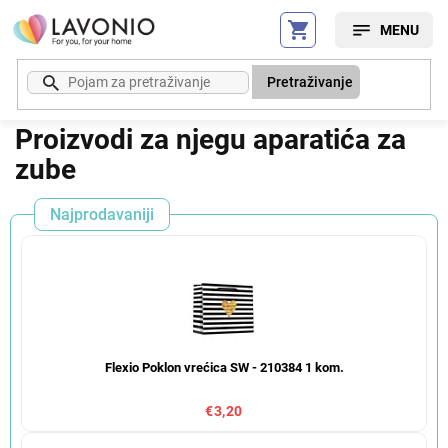
Preskoči
na
sadržaj
Pretraživanje
Proizvodi za njegu aparatića za
zube
Najprodavaniji
Flexio Poklon vrećica SW - 210384 1 kom.
€3,20