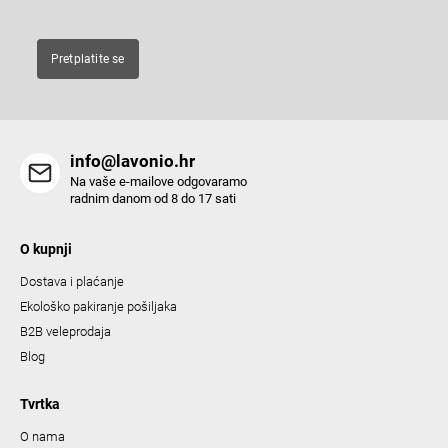
n
t
Pretplatite se
r
o
l
s
info@lavonio.hr
Na vaše e-mailove odgovaramo
radnim danom od 8 do 17 sati
O kupnji
Dostava i plaćanje
Ekološko pakiranje pošiljaka
B2B veleprodaja
Blog
Tvrtka
O nama