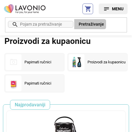
Preskoči
na
sadržaj
Pretraživanje
Proizvodi za kupaonicu
Papirnati ručnici
Proizvodi za kupaonicu
Papirnati ručnici
Najprodavaniji