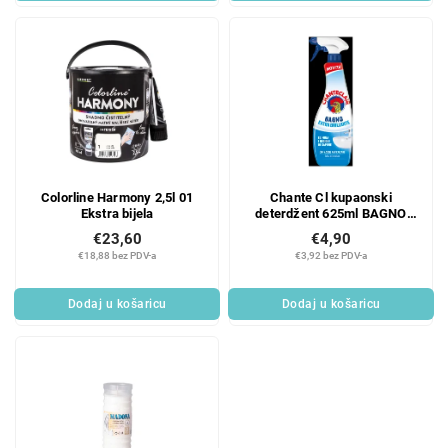
a
Colorline Harmony 2,5l 01
Chante Cl kupaonski
Ekstra bijela
deterdžent 625ml BAGNO
MR
€23,60
€4,90
€18,88 bez PDV-a
€3,92 bez PDV-a
Dodaj u košaricu
Dodaj u košaricu