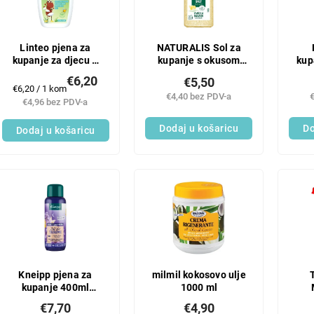
Linteo pjena za
NATURALIS Sol za
kupanje za djecu –
kupanje s okusom
kup
425 ml
vanilije i banane 1 kg
€6,20
€5,50
Mjerenje
€6,20 / 1 kom
€4,40 bez PDV-a
cijene:
€4,96 bez PDV-a
Dodaj u košaricu
Do
Dodaj u košaricu
Kneipp pjena za
milmil kokosovo ulje
kupanje 400ml
1000 ml
Vrijeme sanjanja
€7,70
€4,90