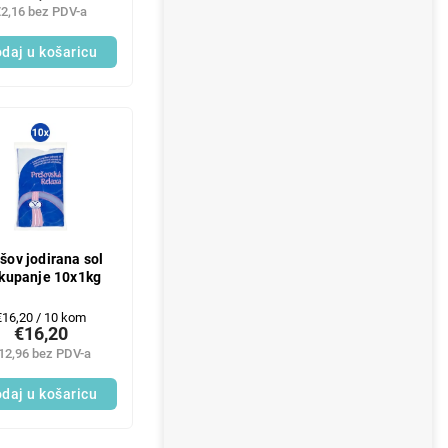
€2,16 bez PDV-a
daj u košaricu
šov jodirana sol
 kupanje 10x1kg
Mjerenje
€16,20 / 10 kom
€16,20
ijene:
12,96 bez PDV-a
daj u košaricu