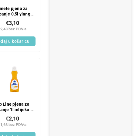
meté pjena za
panje 0,5l ylang
ylang
€3,10
€2,48 bez PDV-a
daj u košaricu
p Line pjena za
anje 1l mlijeko i
med
€2,10
€1,68 bez PDV-a