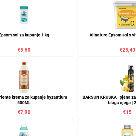
Epsom sol za kupanje 1 kg
Allnature Epsom sol s v
€5,60
€25,40
riente krema za kupanje byzantium
BARŠUN KRUŠKA | pjena za t
500ML
blaga njega | 
€7,90
€15