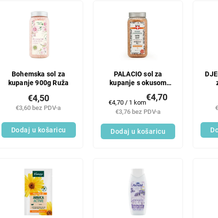
DJE
Bohemska sol za
PALACIO sol za
kupanje 900g Ruža
kupanje s okusom
sp
divljeg kestena, 900 g
€4,70
€4,50
Mjerenje
€4,70 / 1 kom
€3,60 bez PDV-a
cijene:
€3,76 bez PDV-a
Do
Dodaj u košaricu
Dodaj u košaricu