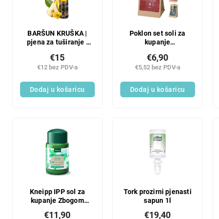
BARŠUN KRUŠKA |
Poklon set soli za
pjena za tuširanje |
kupanje
nježna i blaga njega |
106x80x175mm +
€15
€6,90
250 ml
mješavina drvenih
€12 bez PDV-a
€5,52 bez PDV-a
žlica
Dodaj u košaricu
Dodaj u košaricu
Kneipp IPP sol za
Tork prozirni pjenasti
kupanje Zbogom
sapun 1l
stresu 500 g
€11,90
€19,40