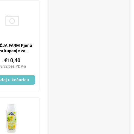
ČJA FARM Pjena
za kupanje za
avanje, 250 ml
€10,40
€8,32 bez PDV-a
daj u košaricu