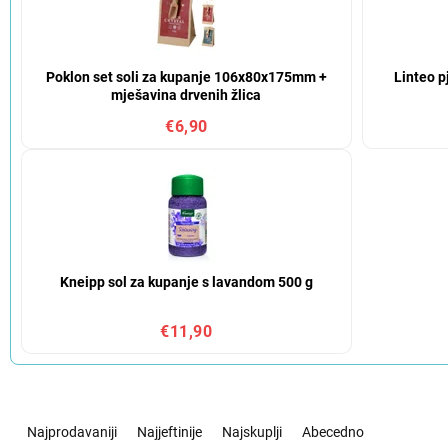
Poklon set soli za kupanje 106x80x175mm +
Linteo p
mješavina drvenih žlica
€6,90
Kneipp sol za kupanje s lavandom 500 g
€11,90
S
o
Najprodavaniji
Najjeftinije
Najskuplji
Abecedno