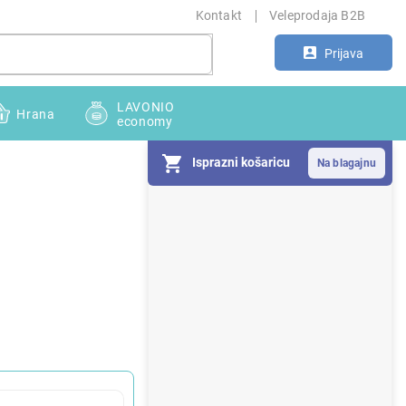
Kontakt
Veleprodaja B2B
Prijava
LAVONIO
Hrana
economy
Isprazni košaricu
S
i
d
e
b
a
r