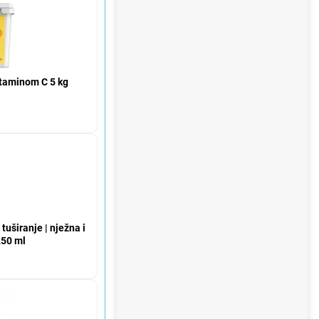
itaminom C 5 kg
uširanje | nježna i
250 ml