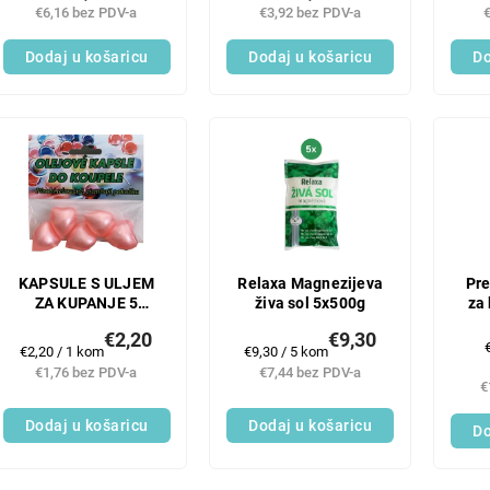
€6,16 bez PDV-a
€3,92 bez PDV-a
Dodaj u košaricu
Dodaj u košaricu
Do
KAPSULE S ULJEM
Relaxa Magnezijeva
Pre
ZA KUPANJE 5
živa sol 5x500g
za
KOMADA SRCE
€2,20
€9,30
Mjerenje
Mjerenje
€2,20 / 1 kom
€9,30 / 5 kom
c
cijene:
cijene:
€1,76 bez PDV-a
€7,44 bez PDV-a
€
Dodaj u košaricu
Dodaj u košaricu
Do