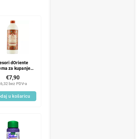
esori dOriente
ema za kupanje
zantium 500ML
€7,90
€6,32 bez PDV-a
daj u košaricu