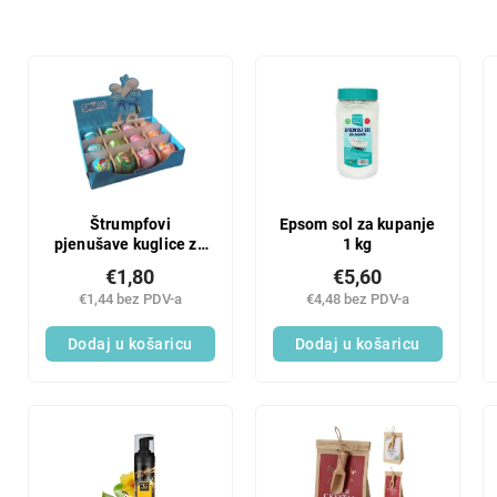
r
t
i
L
r
i
a
s
n
t
j
o
e
f
p
p
r
r
Štrumpfovi
Epsom sol za kupanje
o
pjenušave kuglice za
1 kg
o
kupanje za djecu,
i
d
€1,80
€5,60
razne boje, 100 g
z
u
€1,44 bez PDV-a
€4,48 bez PDV-a
v
c
o
Dodaj u košaricu
Dodaj u košaricu
t
d
s
a