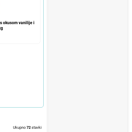
 okusom vanilije i
kg
Ukupno
72
stavki