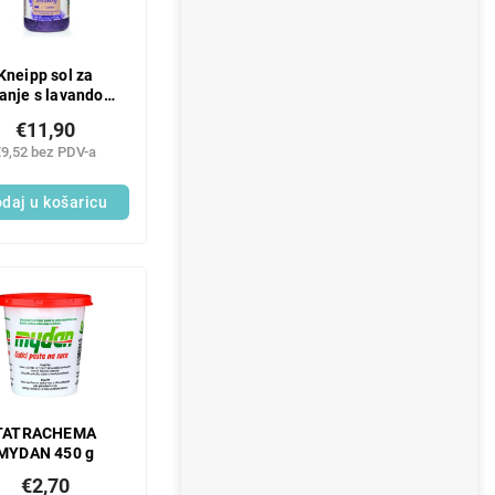
Kneipp sol za
anje s lavandom
500 g
€11,90
€9,52 bez PDV-a
daj u košaricu
TATRACHEMA
MYDAN 450 g
€2,70