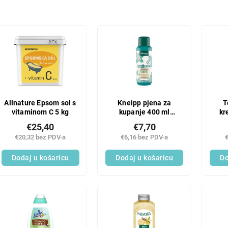
Allnature Epsom sol s
Kneipp pjena za
T
vitaminom C 5 kg
kupanje 400 ml
kr
Zbogom stresu
by
€25,40
€7,70
€20,32 bez PDV-a
€6,16 bez PDV-a
Dodaj u košaricu
Dodaj u košaricu
Do