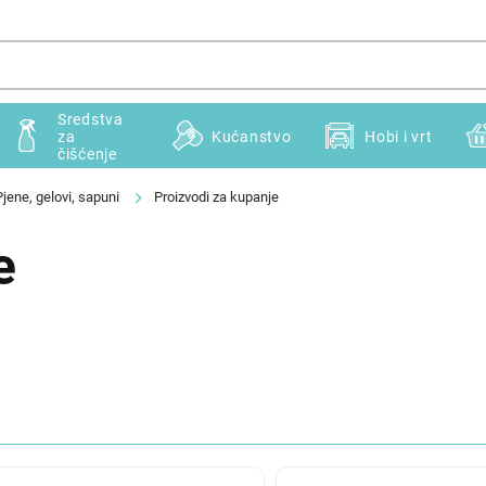
Sredstva
za
Kućanstvo
Hobi i vrt
čišćenje
Pjene, gelovi, sapuni
Proizvodi za kupanje
e