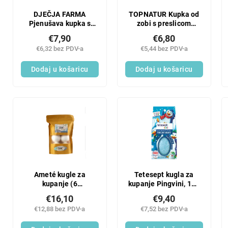
DJEČJA FARMA
TOPNATUR Kupka od
Pjenušava kupka s
zobi s preslicom
mirisom trešnje, 250
(6x30g/kutija)
€7,90
€6,80
ml
€6,32 bez PDV-a
€5,44 bez PDV-a
Dodaj u košaricu
Dodaj u košaricu
Ameté kugle za
Tetesept kugla za
kupanje (6
kupanje Pingvini, 190
kom/pakiranje)
g
€16,10
€9,40
€12,88 bez PDV-a
€7,52 bez PDV-a