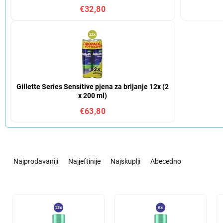
€32,80
Gillette Series Sensitive pjena za brijanje 12x (2
x 200 ml)
€63,80
S
o
Najprodavaniji
Najjeftinije
Najskuplji
Abecedno
r
t
i
L
r
i
a
s