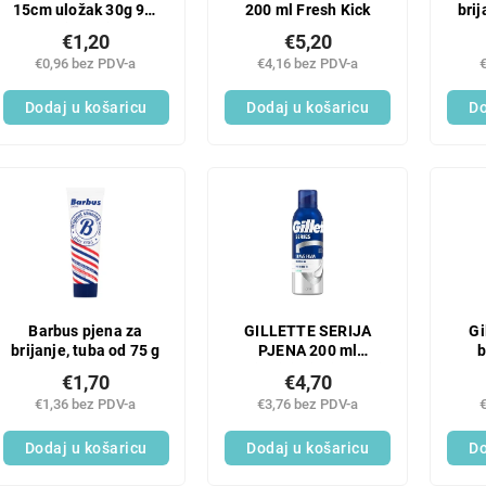
15cm uložak 30g 9h.
200 ml Fresh Kick
brij
miks boja
€1,20
€5,20
€0,96 bez PDV-a
€4,16 bez PDV-a
Dodaj u košaricu
Dodaj u košaricu
Do
Barbus pjena za
GILLETTE SERIJA
Gi
brijanje, tuba od 75 g
PJENA 200 ml
b
revitalizirajući zeleni
€1,70
€4,70
čaj
€1,36 bez PDV-a
€3,76 bez PDV-a
Dodaj u košaricu
Dodaj u košaricu
Do