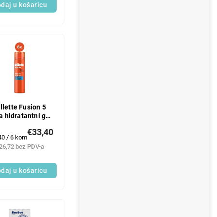
daj u košaricu
llette Fusion 5
a hidratantni gel
rijanje 6 x 200 ml
€33,40
enje
40 / 6 kom
e:
26,72 bez PDV-a
daj u košaricu