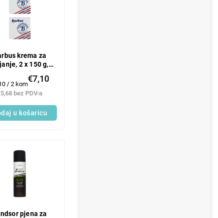
arbus krema za
janje, 2 x 150 g,
čašica
€7,10
renje
10 / 2 kom
ene:
€5,68 bez PDV-a
daj u košaricu
ndsor pjena za