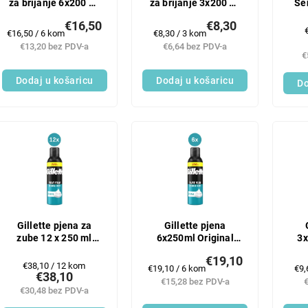
za brijanje 6x200 ml
za brijanje 3x200 ml
Se
za osjetljivu kožu
za osjetljivu kožu
brij
€16,50
€8,30
Mjerenje
Mjerenje
€16,50 / 6 kom
€8,30 / 3 kom
c
cijene:
cijene:
€13,20 bez PDV-a
€6,64 bez PDV-a
€
Dodaj u košaricu
Dodaj u košaricu
Do
Gillette pjena za
Gillette pjena
zube 12 x 250 ml
6x250ml Original
3x
Original Sensitive
Sensitive
€19,10
Mjerenje
€38,10 / 12 kom
Mjerenje
Mje
€19,10 / 6 kom
€9,
€38,10
cijene:
cijene:
cij
€15,28 bez PDV-a
€30,48 bez PDV-a