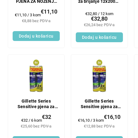
PJENA ZA NOŽENJE
za brijanje 12x200ml
3x200ml
SENSITIVE
€11,10
Mjerenje
€32,80 / 12 kom
Mjerenje
€11,10 / 3 kom
€32,80
cijene:
cijene:
€8,88 bez PDV-a
€26,24 bez PDV-a
Dodaj u košaricu
Dodaj u košaricu
Gillette Series
Gillette Series
Sensitive pjena za
Sensitive pjena za
brijanje 6x (2 x 200
brijanje 3x (2 x 200
€32
€16,10
ml)
ml)
Mjerenje
Mjerenje
€32 / 6 kom
€16,10 / 3 kom
cijene:
cijene:
€25,60 bez PDV-a
€12,88 bez PDV-a