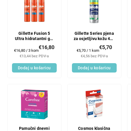
Gillette Fusion 5
Gillette Series pjena
Ultra hidratantni gel
za osjetljivu kožu 400
za brijanje 3x200 ml
ml
€16,80
€5,70
Mjerenje
Mjerenje
€16,80 / 3 kom
€5,70 / 1 kom
cijene:
cijene:
€13,44 bez PDV-a
€4,56 bez PDV-a
Dodaj u košaricu
Dodaj u košaricu
Pamučni dnevni
Cosmos klasična