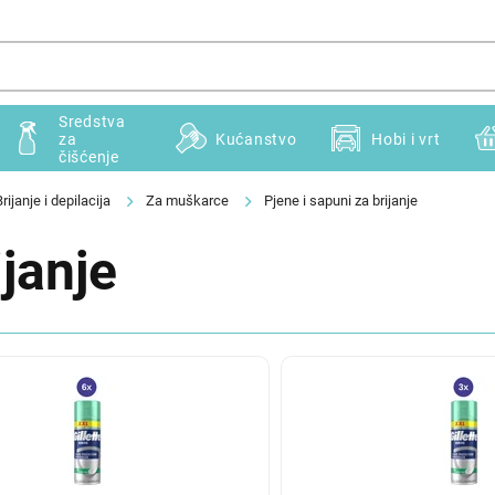
Sredstva
za
Kućanstvo
Hobi i vrt
čišćenje
rijanje i depilacija
Za muškarce
Pjene i sapuni za brijanje
ijanje