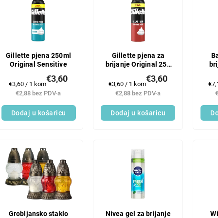
Gillette pjena 250ml
Gillette pjena za
B
Original Sensitive
brijanje Original 250
bri
ml
€3,60
€3,60
Mjerenje
Mjerenje
Mje
€3,60 / 1 kom
€3,60 / 1 kom
€7,
cijene:
cijene:
cij
€2,88 bez PDV-a
€2,88 bez PDV-a
Dodaj u košaricu
Dodaj u košaricu
Do
Grobljansko staklo
Nivea gel za brijanje
Wi