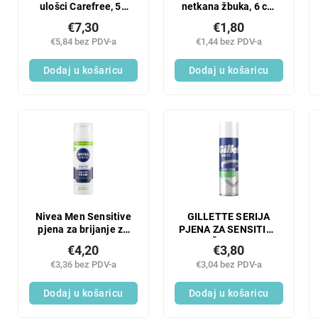
ulošci Carefree, 56
netkana žbuka, 6 cm
kom.
× 1 m
€7,30
€1,80
€5,84 bez PDV-a
€1,44 bez PDV-a
Dodaj u košaricu
Dodaj u košaricu
Nivea Men Sensitive
GILLETTE SERIJA
pjena za brijanje za
PJENA ZA SENSITIVE
suhu i osjetljivu kožu
KOŽE 200 ML
€4,20
€3,80
200 ml
€3,36 bez PDV-a
€3,04 bez PDV-a
Dodaj u košaricu
Dodaj u košaricu