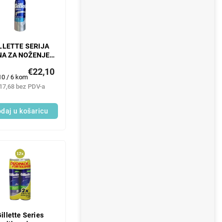
LLETTE SERIJA
NA ZA NOŽENJE 6
x 200 ml
€22,10
enje
10 / 6 kom
e:
17,68 bez PDV-a
daj u košaricu
illette Series