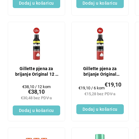
Dodaj u košaricu
Dodaj u košaricu
Gillette pjena za
Gillette pjena za
brijanje Original 12 x
brijanje Original
250 ml
6x250 ml
€19,10
Mjerenje
€38,10 / 12 kom
Mjerenje
€19,10 / 6 kom
€38,10
cijene:
cijene:
€15,28 bez PDV-a
€30,48 bez PDV-a
Dodaj u košaricu
Dodaj u košaricu