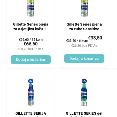
n
t
j
o
e
f
p
p
r
r
Gillette Series pjena
Gillette Series pjena
o
za osjetljivu kožu 12
za zube Sensitive
o
x 400 ml
6x400ml
i
d
€33,50
Mjerenje
€66,60 / 12 kom
z
Mjerenje
€33,50 / 6 kom
u
€66,60
cijene:
cijene:
€26,80 bez PDV-a
v
c
€53,28 bez PDV-a
o
t
d
s
Dodaj u košaricu
Dodaj u košaricu
a
GILLETTE SERIJA
GILLETTE SERIES gel