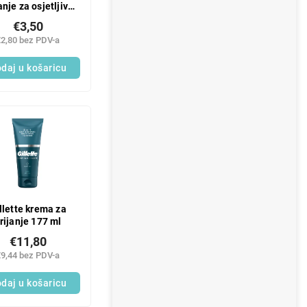
anje za osjetljivu
kožu 200 ml
€3,50
€2,80 bez PDV-a
daj u košaricu
llette krema za
rijanje 177 ml
€11,80
€9,44 bez PDV-a
daj u košaricu