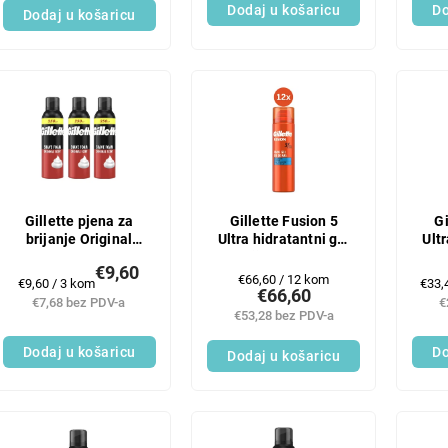
Dodaj u košaricu
Do
Dodaj u košaricu
Gillette pjena za
Gillette Fusion 5
Gi
brijanje Original
Ultra hidratantni gel
Ultr
3x250 ml
za brijanje 12 x 200
za b
€9,60
ml
Mjerenje
€66,60 / 12 kom
Mjerenje
Mjer
€9,60 / 3 kom
€33,
€66,60
cijene:
cijene:
cijen
€7,68 bez PDV-a
€
€53,28 bez PDV-a
Dodaj u košaricu
Do
Dodaj u košaricu