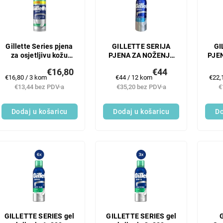
Gillette Series pjena
GILLETTE SERIJA
GI
za osjetljivu kožu
PJENA ZA NOŽENJE
PJE
3x400ml
12 x 200 ml
€16,80
€44
Mjerenje
Mjerenje
Mjer
€16,80 / 3 kom
€44 / 12 kom
€22,
cijene:
cijene:
cijen
€13,44 bez PDV-a
€35,20 bez PDV-a
€
Dodaj u košaricu
Dodaj u košaricu
Do
GILLETTE SERIES gel
GILLETTE SERIES gel
G