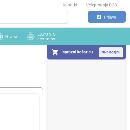
Kontakt
Veleprodaja B2B
Prijava
LAVONIO
Hrana
economy
Isprazni košaricu
S
i
d
e
b
a
r