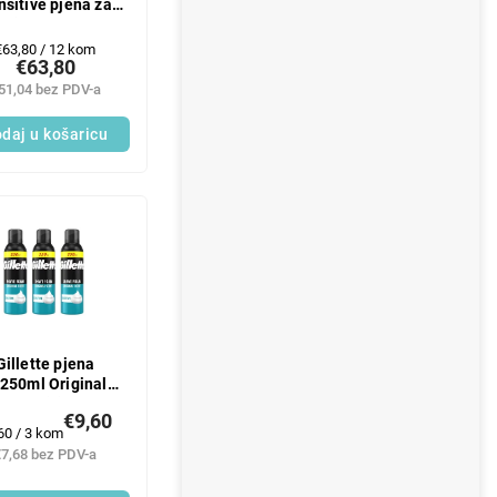
nsitive pjena za
anje 12x (2 x 200
ml)
Mjerenje
€63,80 / 12 kom
€63,80
ijene:
51,04 bez PDV-a
daj u košaricu
Gillette pjena
250ml Original
Sensitive
€9,60
renje
60 / 3 kom
ene:
€7,68 bez PDV-a