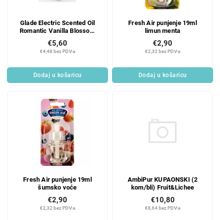
Glade Electric Scented Oil
Fresh Air punjenje 19ml
Romantic Vanilla Blossom
limun menta
električni osvježivač zraka s
€5,60
€2,90
dozatorom i tekućim
€4,48 bez PDV-a
€2,32 bez PDV-a
punjenjem 20 ml
Dodaj u košaricu
Dodaj u košaricu
AmbiPur KUPAONSKI (2
Fresh Air punjenje 19ml
kom/bli) Fruit&Lichee
šumsko voće
€10,80
€2,90
€8,64 bez PDV-a
€2,32 bez PDV-a