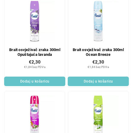
Brait osvježivač zraka 300ml
Brait osvježivač zraka 300ml
Opuštajuća lavanda
Ocean Breeze
€2,30
€2,30
€1,84 bez PDV-a
€1,84 bez PDV-a
Dodaj u košaricu
Dodaj u košaricu