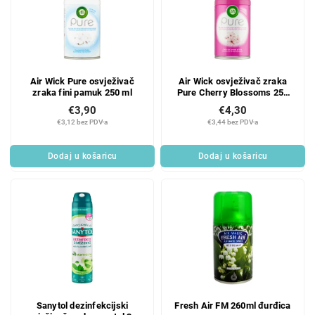
Air Wick Pure osvježivač
Air Wick osvježivač zraka
zraka fini pamuk 250 ml
Pure Cherry Blossoms 250
ml
€3,90
€4,30
€3,12 bez PDV-a
€3,44 bez PDV-a
Dodaj u košaricu
Dodaj u košaricu
Sanytol dezinfekcijski
Fresh Air FM 260ml đurđica