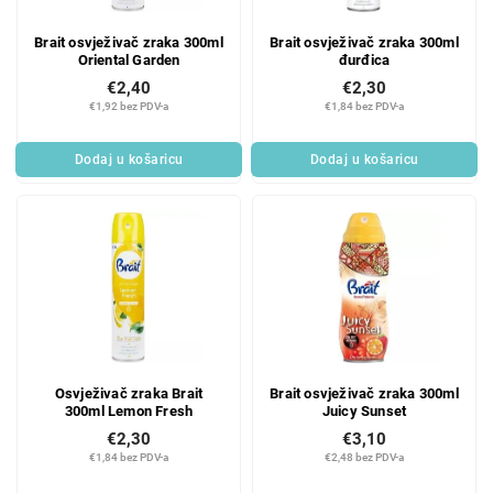
Brait osvježivač zraka 300ml
Brait osvježivač zraka 300ml
Oriental Garden
đurđica
€2,40
€2,30
€1,92 bez PDV-a
€1,84 bez PDV-a
Dodaj u košaricu
Dodaj u košaricu
Osvježivač zraka Brait
Brait osvježivač zraka 300ml
300ml Lemon Fresh
Juicy Sunset
€2,30
€3,10
€1,84 bez PDV-a
€2,48 bez PDV-a