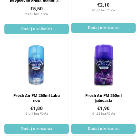
osvježivač zraka mentol 300
€2,10
ml
€5,50
€1,68 bez PDV-a
€4,40 bez PDV-a
Dodaj u košaricu
Dodaj u košaricu
Fresh Air FM 260ml Laku
Fresh Air FM 260ml
noć
ljubičasta
€1,80
€1,90
€1,44 bez PDV-a
€1,52 bez PDV-a
Dodaj u košaricu
Dodaj u košaricu