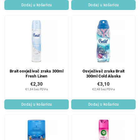
Dodaj u košaricu
Dodaj u košaricu
Brait osvježivač zraka 300ml
Osvježivač zraka Brait
Fresh Linen
300ml Cold Alaska
€2,30
€3,10
€1,84 bez PDV-a
€2,48 bez PDV-a
Dodaj u košaricu
Dodaj u košaricu