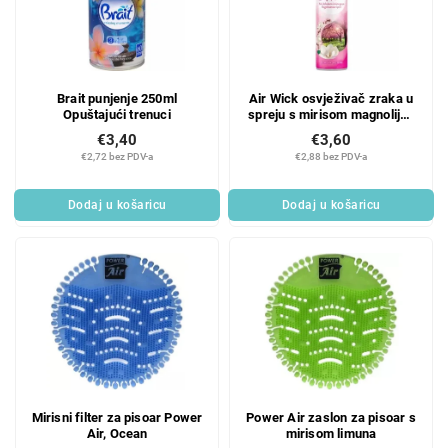
Brait punjenje 250ml
Air Wick osvježivač zraka u
Opuštajući trenuci
spreju s mirisom magnolije i
cvjetova trešnje 300 ml
€3,40
€3,60
€2,72 bez PDV-a
€2,88 bez PDV-a
Dodaj u košaricu
Dodaj u košaricu
Mirisni filter za pisoar Power
Power Air zaslon za pisoar s
Air, Ocean
mirisom limuna