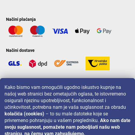
Načini plaćanja
Načini dostave
LAVONIO u svijetu
Kako bismo vam omogućili ugodno iskustvo kupnje na
našoj web stranici bez ometajućih oglasa, te istovremeno
osigurali njezinu upotrebljivost, funkcionalnost i
učinkovitost, potrebna nam je vaša suglasnost za obradu
kolačića (cookies)
– to su male datoteke koje se
privremeno pohranjuju u vašem pregledniku.
Ako nam date
Za akcije, nagradne igre i popuste pratite nas na:
svoju suglasnost, pomažete nam poboljšati našu web
stranicu, na čemu vam zahvaljujemo.