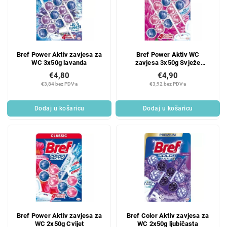
Bref Power Aktiv zavjesa za
Bref Power Aktiv WC
WC 3x50g lavanda
zavjesa 3x50g Svježe
cvijeće
€4,80
€4,90
€3,84 bez PDV-a
€3,92 bez PDV-a
Dodaj u košaricu
Dodaj u košaricu
Bref Power Aktiv zavjesa za
Bref Color Aktiv zavjesa za
WC 2x50g Cvijet
WC 2x50g ljubičasta