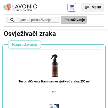
Preskoči
na
sadržaj
Pretraživanje
Osvježivači zraka
Najprodavaniji
Tesori d'Oriente Hammam osvježivač zraka, 250 ml
€7