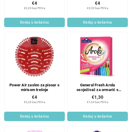
€4
€4
€3,20 bez PDV-a
€3,20 bez PDV-a
Dodaj u košaricu
Dodaj u košaricu
Power Air zaslon za pisoar s
General Fresh Arola
mirisom trešnje
osvježivač za ormarić s
mirisom ružičastog grejpa
€4
€1,30
€3,20 bez PDV-a
€1,04 bez PDV-a
Dodaj u košaricu
Dodaj u košaricu