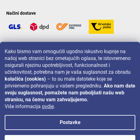
Načini dostave
LAVONIO u svijetu
Kako bismo vam omogućili ugodno iskustvo kupnje na
našoj web stranici bez ometajućih oglasa, te istovremeno
osigurali njezinu upotrebljivost, funkcionalnost i
učinkovitost, potrebna nam je vaša suglasnost za obradu
kolačića (cookies)
– to su male datoteke koje se
privremeno pohranjuju u vašem pregledniku.
Ako nam date
Za akcije, nagradne igre i popuste pratite nas na:
svoju suglasnost, pomažete nam poboljšati našu web
stranicu, na čemu vam zahvaljujemo.
Više informacija
ovdje
.
Postavke
Autorsko pravo 2026
Lavonio.hr
. Sva prava pridržana.