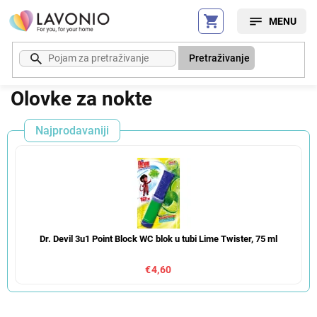
Preskoči
na
sadržaj
Pretraživanje
Olovke za nokte
Najprodavaniji
Dr. Devil 3u1 Point Block WC blok u tubi Lime Twister, 75 ml
€4,60