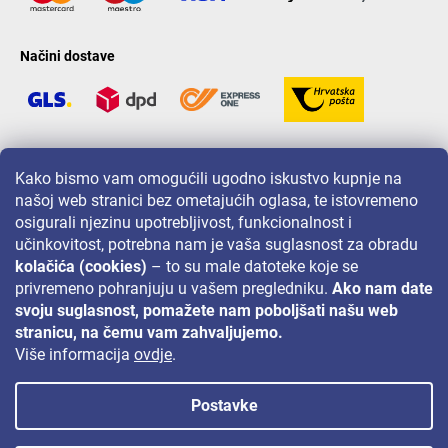
Načini dostave
LAVONIO u svijetu
Kako bismo vam omogućili ugodno iskustvo kupnje na
našoj web stranici bez ometajućih oglasa, te istovremeno
osigurali njezinu upotrebljivost, funkcionalnost i
učinkovitost, potrebna nam je vaša suglasnost za obradu
kolačića (cookies)
– to su male datoteke koje se
privremeno pohranjuju u vašem pregledniku.
Ako nam date
Za akcije, nagradne igre i popuste pratite nas na:
svoju suglasnost, pomažete nam poboljšati našu web
stranicu, na čemu vam zahvaljujemo.
Više informacija
ovdje
.
Postavke
Autorsko pravo 2026
Lavonio.hr
. Sva prava pridržana.