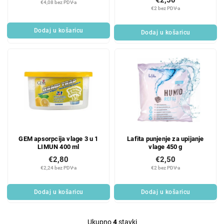
€2,50
u
z
€4,08 bez PDV-a
€2 bez PDV-a
c
v
t
o
Dodaj u košaricu
Dodaj u košaricu
s
d
a
GEM apsorpcija vlage 3 u 1
Lafita punjenje za upijanje
LIMUN 400 ml
vlage 450 g
€2,80
€2,50
€2,24 bez PDV-a
€2 bez PDV-a
Dodaj u košaricu
Dodaj u košaricu
Ukupno
4
stavki