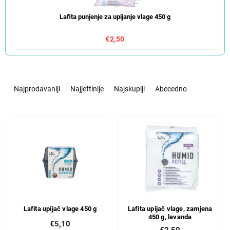
Lafita punjenje za upijanje vlage 450 g
€2,50
S
o
Najprodavaniji
Najjeftinije
Najskuplji
Abecedno
r
t
L
i
i
r
s
a
t
n
o
j
f
e
p
p
r
r
Lafita upijač vlage 450 g
Lafita upijač vlage, zamjena
o
o
450 g, lavanda
d
i
€5,10