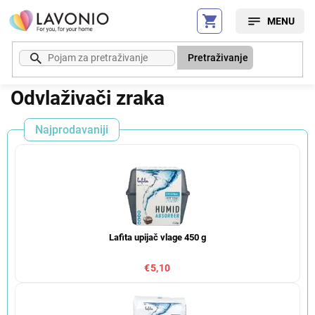
Preskoči
na
sadržaj
Pretraživanje
Odvlaživači zraka
Najprodavaniji
Lafita upijač vlage 450 g
€5,10