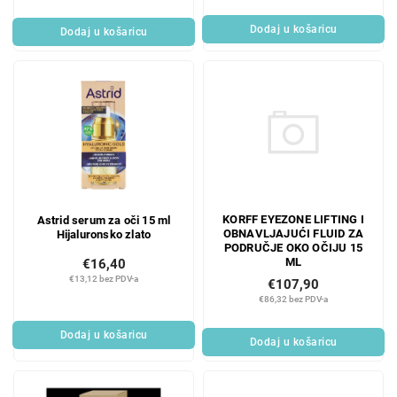
Dodaj u košaricu
Dodaj u košaricu
KORFF EYEZONE LIFTING I
Astrid serum za oči 15 ml
OBNAVLJAJUĆI FLUID ZA
Hijaluronsko zlato
PODRUČJE OKO OČIJU 15
ML
€16,40
€13,12 bez PDV-a
€107,90
€86,32 bez PDV-a
Dodaj u košaricu
Dodaj u košaricu