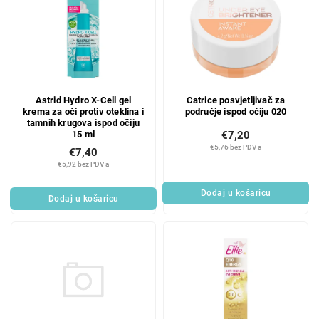
Astrid Hydro X-Cell gel
Catrice posvjetljivač za
krema za oči protiv oteklina i
područje ispod očiju 020
tamnih krugova ispod očiju
15 ml
€7,20
€5,76 bez PDV-a
€7,40
€5,92 bez PDV-a
Dodaj u košaricu
Dodaj u košaricu