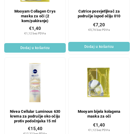
Mooyam Collagen Crys
Catrice posvjetljivač za
maska za oči (2
područje ispod očiju 010
kom/pakiranje)
€7,20
€1,40
€5,76 bez PDV-a
€1,12 bez PDV-a
Dodaj u košaricu
Dodaj u košaricu
Nivea Cellular Luminous 630
Mooyam bijela kolagena
krema za područje oko očiju
maska za oči
protiv podočnjaka 15 ml
€1,40
€15,40
€1,12 bez PDV-a
€12,32 bez PDV-a