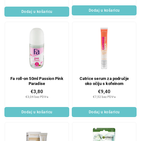
Dodaj u košaricu
Dodaj u košaricu
Fa roll-on 50ml Passion Pink
Catrice serum za područje
Paradise
oko očiju s kofeinom
€3,80
€9,40
€3,04 bez PDV-a
€7,52 bez PDV-a
Dodaj u košaricu
Dodaj u košaricu