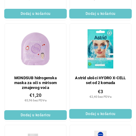
Dodaj u košaricu
Dodaj u košaricu
MONDSUB hidrogenska
Astrid ulošci HYDRO X-CELL
maska za oči s mirisom
set od 2 komada
zmajevog voća
€3
€1,20
€2,40 bez PDV-a
€0,96 bez PDV-a
Dodaj u košaricu
Dodaj u košaricu