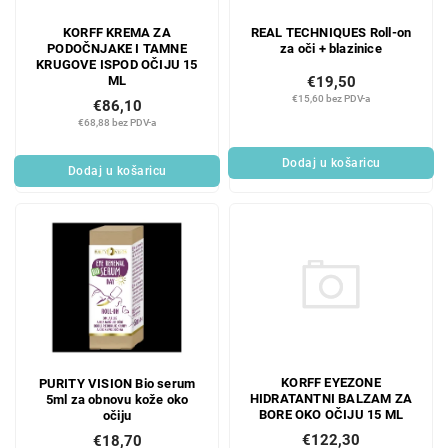
KORFF KREMA ZA
REAL TECHNIQUES Roll-on
PODOČNJAKE I TAMNE
za oči + blazinice
KRUGOVE ISPOD OČIJU 15
ML
€19,50
€15,60 bez PDV-a
€86,10
€68,88 bez PDV-a
Dodaj u košaricu
Dodaj u košaricu
KORFF EYEZONE
PURITY VISION Bio serum
HIDRATANTNI BALZAM ZA
5ml za obnovu kože oko
BORE OKO OČIJU 15 ML
očiju
€122,30
€18,70