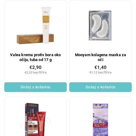
Valea krema protiv bora oko
Mooyam kolagena maska za
očiju, tuba od 17 g
oči
€2,90
€1,40
€2,32 bez PDV-a
€1,12 bez PDV-a
Dodaj u košaricu
Dodaj u košaricu