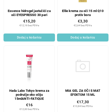
Essence hidrogel jastučići za
Ellie krema za oči 15 ml Q10
oči EYESPRESSO 30 pari
protiv bora
€15,20
€3,30
€12,16 bez PDV-a
€2,64 bez PDV-a
Dodaj u košaricu
Dodaj u košaricu
MIA GEL ZA OČI S MAT
Hada Labo Tokyo krema za
EFEKTOM 15 ML
područje oko očiju
15mlANTI-FATIQUE
€17,30
€16
€13,84 bez PDV-a
€12,80 bez PDV-a