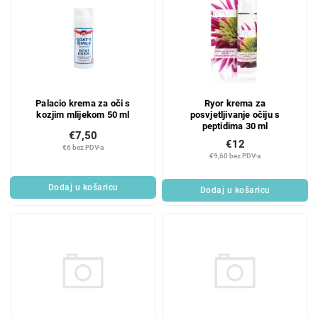
Palacio krema za oči s
Ryor krema za
kozjim mlijekom 50 ml
posvjetljivanje očiju s
peptidima 30 ml
€7,50
€12
€6 bez PDV-a
€9,60 bez PDV-a
Dodaj u košaricu
Dodaj u košaricu