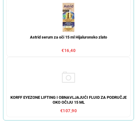
Astrid serum za oči 15 ml Hijaluronsko zlato
€16,40
KORFF EYEZONE LIFTING I OBNAVLJAJUĆI FLUID ZA PODRUČJE
OKO OČIJU 15 ML
€107,90
S