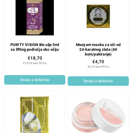
PURITY VISION Bio ulje 5ml
Mooyam maska za oči od
za lifting područja oko očiju
24-karatnog zlata (60
kom/pakiranje)
€18,70
€4,70
€14,96 bez PDV-a
€3,76 bez PDV-a
Dodaj u košaricu
Dodaj u košaricu