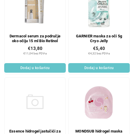
Dermacol serum za područje
GARNIER maska za oči 5g
oko očiju 15 ml Bio Retinol
Cryo Jelly
€13,80
€5,40
€11,04 bez PDV-a
€4,32 bez PDV-a
Dodaj u košaricu
Dodaj u košaricu
Essence hidrogel jastučići za
MONDSUB hidrogel maska