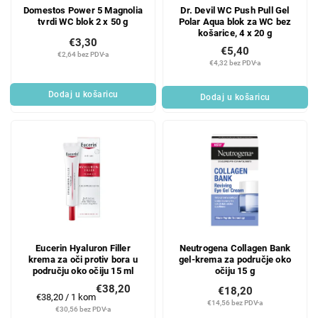
Domestos Power 5 Magnolia
Dr. Devil WC Push Pull Gel
tvrdi WC blok 2 x 50 g
Polar Aqua blok za WC bez
košarice, 4 x 20 g
€3,30
€5,40
€2,64 bez PDV-a
€4,32 bez PDV-a
Dodaj u košaricu
Dodaj u košaricu
Eucerin Hyaluron Filler
Neutrogena Collagen Bank
krema za oči protiv bora u
gel-krema za područje oko
području oko očiju 15 ml
očiju 15 g
€38,20
€18,20
Mjerenje
€38,20 / 1 kom
€14,56 bez PDV-a
cijene:
€30,56 bez PDV-a