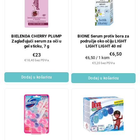
BIELENDA CHERRY PLUMP
BIONE Serum protiv bora za
Zaglađujući serum za oči u
područje oko očiju LIGHT
gel sticku, 7 g
LIGHT LIGHT 40 ml
€6,50
€23
Mjerenje
€6,50 / 1 kom
€18,40 bez PDV-a
cijene:
€5,20 bez PDV-a
Dodaj u košaricu
Dodaj u košaricu