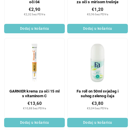
oči 04
za oči s mirisom trešnje
€2,90
€1,20
€2,32 bez PDV-a
€0,96 bez PDV-a
Dodaj u košaricu
Dodaj u košaricu
GARNIER krema za oči 15 ml
Fa roll on 50ml svježeg i
s vitaminom C
suhog zelenog čaja
€13,60
€3,80
€10,88 bez PDV-a
€3,04 bez PDV-a
Dodaj u košaricu
Dodaj u košaricu