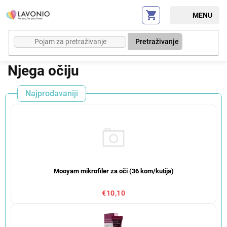
Preskoči
na
sadržaj
Pretraživanje
Njega očiju
Najprodavaniji
Mooyam mikrofiler za oči (36 kom/kutija)
€10,10