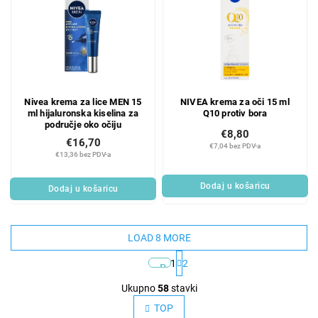
Nivea krema za lice MEN 15
NIVEA krema za oči 15 ml
ml hijaluronska kiselina za
Q10 protiv bora
područje oko očiju
€8,80
€16,70
€7,04 bez PDV-a
€13,36 bez PDV-a
Dodaj u košaricu
Dodaj u košaricu
LOAD 8 MORE
1
2
P
a
L
Ukupno
58
stavki
g
i
i
TOP
n
s