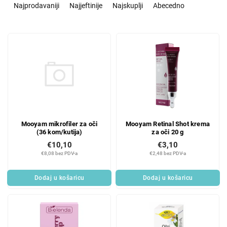
o
Najprodavaniji
Najjeftinije
Najskuplji
Abecedno
r
t
L
i
i
r
s
a
t
n
o
j
f
e
p
p
r
r
Mooyam mikrofiler za oči
Mooyam Retinal Shot krema
o
o
(36 kom/kutija)
za oči 20 g
d
i
€10,10
€3,10
u
z
€8,08 bez PDV-a
€2,48 bez PDV-a
c
v
t
o
Dodaj u košaricu
Dodaj u košaricu
s
d
a