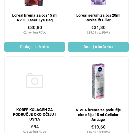
Loreal krema za oči 15 ml
Loreal serum za oči 20ml
RVTL Laser Eye Bag
Revitalift Filler
€30,80
€31,30
€24,64 bez PDV-a
€25,04 bez PDV-a
Dodaj u košaricu
Dodaj u košaricu
KORFF KOLAGEN ZA
NIVEA krema za područje
PODRUČJE OKO OČIJU I
oko očiju 15 ml Cellular
USNA
Antiage
€94
€19,60
€75,20 bez PDV-a
€15,68 bez PDV-a