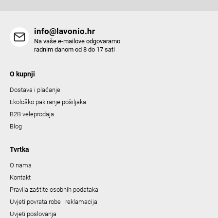
r
o
info@lavonio.hr
l
Na vaše e-mailove odgovaramo
s
radnim danom od 8 do 17 sati
O kupnji
Dostava i plaćanje
Ekološko pakiranje pošiljaka
B2B veleprodaja
Blog
Tvrtka
O nama
Kontakt
Pravila zaštite osobnih podataka
Uvjeti povrata robe i reklamacija
Uvjeti poslovanja