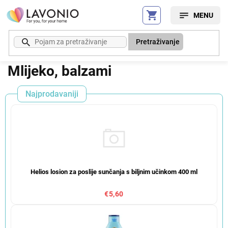
Preskoči
na
sadržaj
Pretraživanje
Mlijeko, balzami
Najprodavaniji
Helios losion za poslije sunčanja s biljnim učinkom 400 ml
€5,60