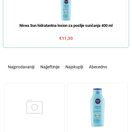
Nivea Sun hidratantna losion za poslije sunčanja 400 ml
€11,30
S
o
Najprodavaniji
Najjeftinije
Najskuplji
Abecedno
r
t
L
i
i
r
s
a
t
n
o
j
f
e
p
p
r
r