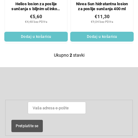
Helios losion za poslije
Nivea Sun hidratantna losion
o
o
sunčanja s biljnim učinkom
za poslije sunčanja 400 ml
d
i
400 ml
€5,60
€11,30
u
z
€4,48 bez PDV-a
€9,04 bez PDV-a
c
v
t
o
Dodaj u košaricu
Dodaj u košaricu
s
d
a
Ukupno
2
stavki
L
i
F
s
o
t
o
Pretplatite se na newsletter
i
t
e
n
r
g
c
o
Pretplatite se
n
t