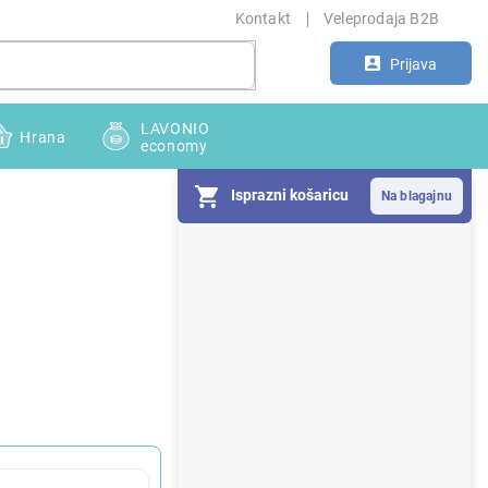
Kontakt
Veleprodaja B2B
Prijava
LAVONIO
Hrana
economy
Isprazni košaricu
S
i
d
e
b
a
r