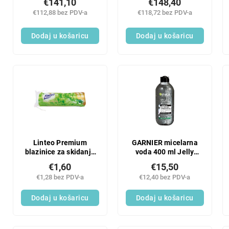
€141,10
€148,40
dozator N4 - 1
N4 - 1 pakiranje
€112,88 bez PDV-a
€118,72 bez PDV-a
pakiranje
Dodaj u košaricu
Dodaj u košaricu
Linteo Premium
GARNIER micelarna
blazinice za skidanje
voda 400 ml Jelly
šminke s aloe verom,
Charcoal
€1,60
€15,50
80 kom.
€1,28 bez PDV-a
€12,40 bez PDV-a
Dodaj u košaricu
Dodaj u košaricu