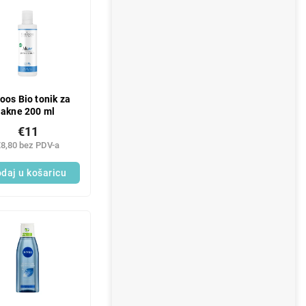
oos Bio tonik za
akne 200 ml
€11
€8,80 bez PDV-a
daj u košaricu