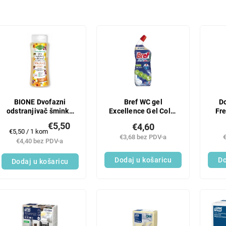
BIONE Dvofazni
Bref WC gel
D
odstranjivač šminke
Excellence Gel Color
Fre
za oči i lice MEDENI
Aktiv+ Citrus, 700 ml
ge
€5,50
€4,60
ELIKSIR 255 ml
Mjerenje
€5,50 / 1 kom
€3,68 bez PDV-a
cijene:
€4,40 bez PDV-a
Dodaj u košaricu
Do
Dodaj u košaricu