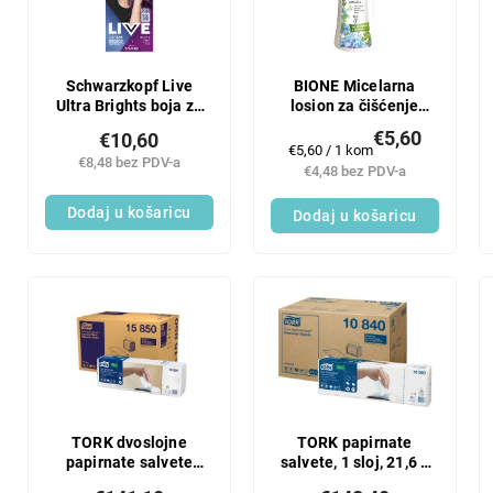
Schwarzkopf Live
BIONE Micelarna
Ultra Brights boja za
losion za čišćenje
kosu Rebel ljubičasta
lica s kozjom
€5,60
€10,60
094
sirutkom 255 ml
Mjerenje
€5,60 / 1 kom
€8,48 bez PDV-a
cijene:
€4,48 bez PDV-a
Dodaj u košaricu
Dodaj u košaricu
TORK dvoslojne
TORK papirnate
papirnate salvete
salvete, 1 sloj, 21,6 x
21,6 x 16,5 bijele za
33, bijele, za dozator