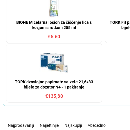
BIONE Micelarna losion za čišćenje lica s
TORK Fit pa
kozjom sirutkom 255 ml
bije
€5,60
TORK dvoslojne papirnate salvete 21,6x33
bijele za dozator N4 - 1 pakiranje
€135,30
S
o
Najprodavaniji
Najjeftinije
Najskuplji
Abecedno