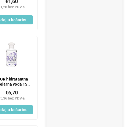
€1,60
školjke, 45 g
€1,28 bez PDV-a
daj u košaricu
OR hidratantna
elarna voda 150
ml
€6,70
€5,36 bez PDV-a
daj u košaricu