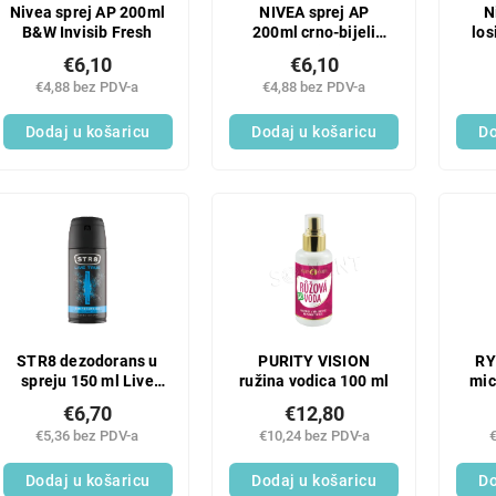
Nivea sprej AP 200ml
NIVEA sprej AP
N
B&W Invisib Fresh
200ml crno-bijeli
los
prozirni
€6,10
€6,10
€4,88 bez PDV-a
€4,88 bez PDV-a
Dodaj u košaricu
Dodaj u košaricu
Do
STR8 dezodorans u
PURITY VISION
RY
spreju 150 ml Live
ružina vodica 100 ml
mic
True
€6,70
€12,80
€5,36 bez PDV-a
€10,24 bez PDV-a
Dodaj u košaricu
Dodaj u košaricu
Do