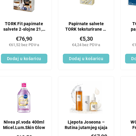
TORK Fit papirnate
Papirnate salvete
T
salvete 2-slojne 21,3
TORK teksturirane 2-
pa
x 16,5 bijele za
slojne 39,5x39cm
21
€76,90
€5,30
dozator N14 - 1
boje šampanjca - 50
€61,52 bez PDV-a
€4,24 bez PDV-a
€1
pakiranje
kom
Dodaj u košaricu
Dodaj u košaricu
Do
Nivea pl.voda 400ml
Ljepota Joseona –
WC
Micel.Lum.Skin Glow
Rutina jutarnjeg sjaja
F
n