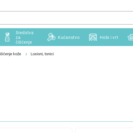
Sredstva
za
Kućanstvo
Hobi i vrt
čišćenje
išćenje kože
Losioni, tonici