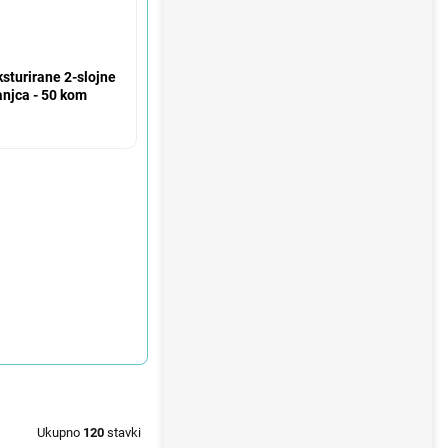
sturirane 2-slojne
njca - 50 kom
Ukupno
120
stavki