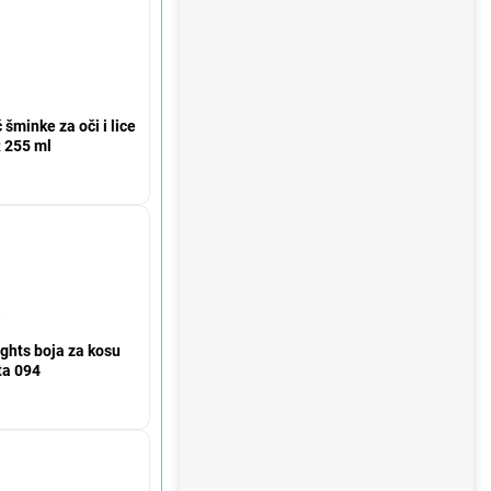
šminke za oči i lice
 255 ml
ights boja za kosu
ta 094