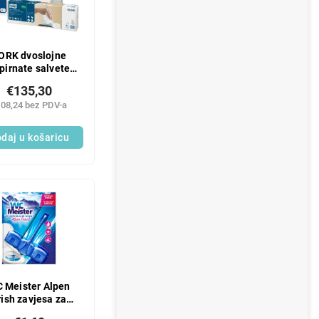
ORK dvoslojne
pirnate salvete
,6x33 bijele za
€135,30
dozator N4 - 1
08,24 bez PDV-a
pakiranje
daj u košaricu
 Meister Alpen
rish zavjesa za
ijansiranje WC