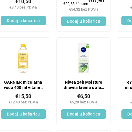
€67,90
€10,50
Mjerenje
€22,63 / 1 kom
€8,40 bez PDV-a
cijene:
€54,32 bez PDV-a
Dodaj u košaricu
Do
Dodaj u košaricu
GARNIER micelarna
Nivea 24h Moisture
RY
voda 400 ml vitamin
dnevna krema s aloe
mic
C
verom 50 ml
€15,50
€6,50
€12,40 bez PDV-a
€5,20 bez PDV-a
Dodaj u košaricu
Dodaj u košaricu
Do