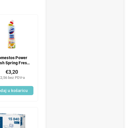
omestos Power
sh Spring Fresh
l za WC školjku,
€3,20
700 ml
€2,56 bez PDV-a
daj u košaricu