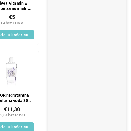
ivea Vitamin E
ion za normalnu
kožu 200 ml
€5
€4 bez PDV-a
daj u košaricu
OR hidratantna
elarna voda 300
ml
€11,30
€9,04 bez PDV-a
daj u košaricu