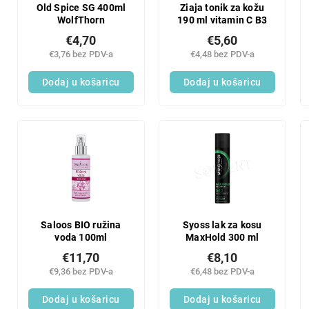
Old Spice SG 400ml
Ziaja tonik za kožu
WolfThorn
190 ml vitamin C B3
€4,70
€5,60
€3,76 bez PDV-a
€4,48 bez PDV-a
Dodaj u košaricu
Dodaj u košaricu
Saloos BIO ružina
Syoss lak za kosu
voda 100ml
MaxHold 300 ml
€11,70
€8,10
€9,36 bez PDV-a
€6,48 bez PDV-a
Dodaj u košaricu
Dodaj u košaricu