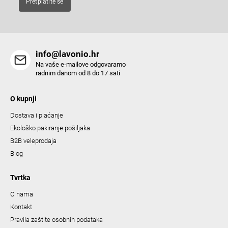
Pretplatite se
r
o
l
s
info@lavonio.hr
Na vaše e-mailove odgovaramo
radnim danom od 8 do 17 sati
O kupnji
Dostava i plaćanje
Ekološko pakiranje pošiljaka
B2B veleprodaja
Blog
Tvrtka
O nama
Kontakt
Pravila zaštite osobnih podataka