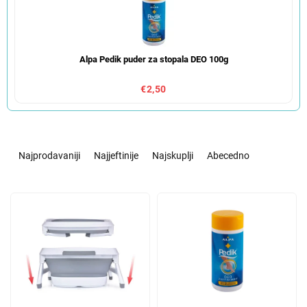
Alpa Pedik puder za stopala DEO 100g
€2,50
S
o
Najprodavaniji
Najjeftinije
Najskuplji
Abecedno
r
t
L
i
i
r
s
a
t
n
o
j
f
e
p
p
r
r