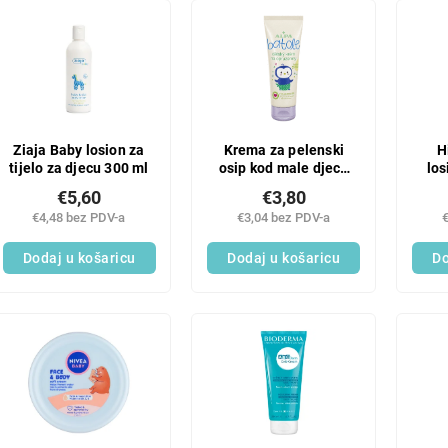
Ziaja Baby losion za
Krema za pelenski
H
tijelo za djecu 300 ml
osip kod male djece
los
75 ml
€5,60
€3,80
€4,48 bez PDV-a
€3,04 bez PDV-a
Dodaj u košaricu
Dodaj u košaricu
Do