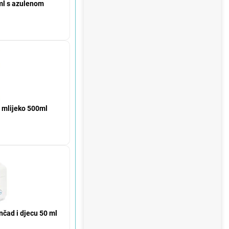
0ml s azulenom
 mlijeko 500ml
nčad i djecu 50 ml