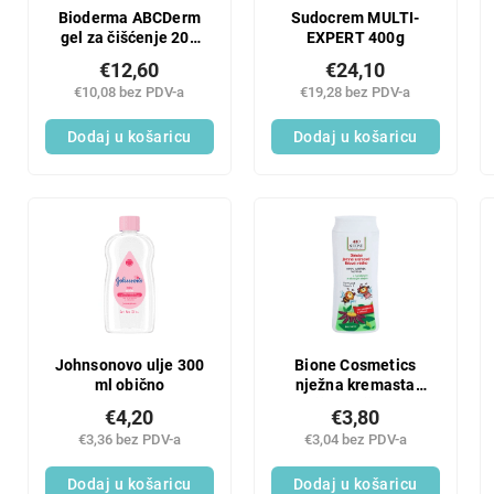
Bioderma ABCDerm
Sudocrem MULTI-
gel za čišćenje 200
EXPERT 400g
ml
€12,60
€24,10
€10,08 bez PDV-a
€19,28 bez PDV-a
Dodaj u košaricu
Dodaj u košaricu
Johnsonovo ulje 300
Bione Cosmetics
ml obično
nježna kremasta
locija za tijelo za
€4,20
€3,80
djecu 200 ml
€3,36 bez PDV-a
€3,04 bez PDV-a
Dodaj u košaricu
Dodaj u košaricu