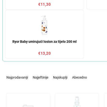
€11,30
Ryor Baby umirujući losion za tijelo 200 ml
€13,20
S
o
Najprodavaniji
Najjeftinije
Najskuplji
Abecedno
r
t
i
L
r
i
a
s