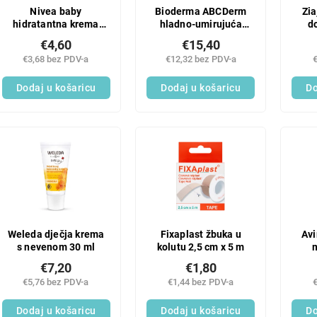
Nivea baby
Bioderma ABCDerm
Zia
hidratantna krema
hladno-umirujuća
d
200 ml
krema 200 ml
€4,60
€15,40
€3,68 bez PDV-a
€12,32 bez PDV-a
Dodaj u košaricu
Dodaj u košaricu
Do
Weleda dječja krema
Fixaplast žbuka u
Avi
s nevenom 30 ml
kolutu 2,5 cm x 5 m
€7,20
€1,80
€5,76 bez PDV-a
€1,44 bez PDV-a
Dodaj u košaricu
Dodaj u košaricu
Do