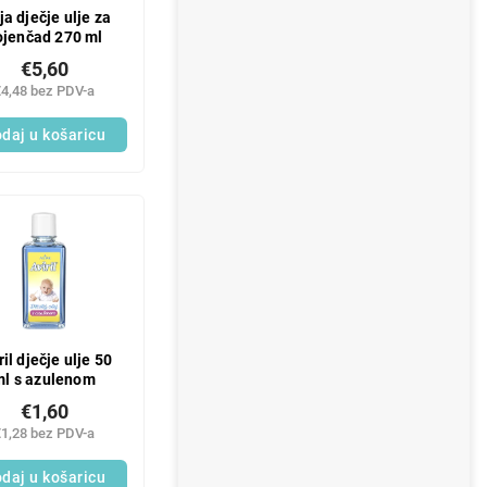
ja dječje ulje za
ojenčad 270 ml
€5,60
€4,48 bez PDV-a
daj u košaricu
ril dječje ulje 50
ml s azulenom
€1,60
€1,28 bez PDV-a
daj u košaricu