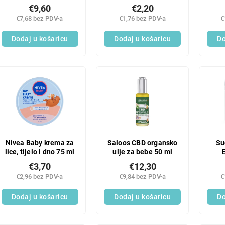
dragocjenim uljima
ml
€9,60
€2,20
€7,68 bez PDV-a
€1,76 bez PDV-a
€
Dodaj u košaricu
Dodaj u košaricu
Do
Nivea Baby krema za
Saloos CBD organsko
Su
lice, tijelo i dno 75 ml
ulje za bebe 50 ml
€3,70
€12,30
€2,96 bez PDV-a
€9,84 bez PDV-a
€
Dodaj u košaricu
Dodaj u košaricu
Do