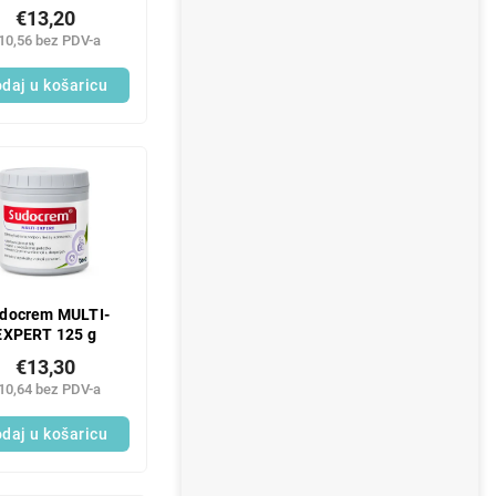
ml
€13,20
10,56 bez PDV-a
daj u košaricu
docrem MULTI-
EXPERT 125 g
€13,30
10,64 bez PDV-a
daj u košaricu