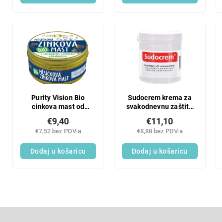
Purity Vision Bio
Sudocrem krema za
cinkova mast od
svakodnevnu zaštitu
nevena 70 ml
kože 125 g
€9,40
€11,10
€7,52 bez PDV-a
€8,88 bez PDV-a
Dodaj u košaricu
Dodaj u košaricu
F