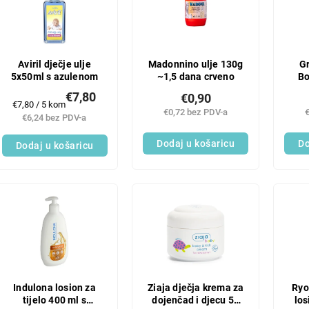
Aviril dječje ulje
Madonnino ulje 130g
G
5x50ml s azulenom
~1,5 dana crveno
Bo
€7,80
€0,90
c
Mjerenje
€7,80 / 5 kom
€0,72 bez PDV-a
cijene:
€6,24 bez PDV-a
Dodaj u košaricu
Do
Dodaj u košaricu
Indulona losion za
Ziaja dječja krema za
Ryo
tijelo 400 ml s
dojenčad i djecu 50
los