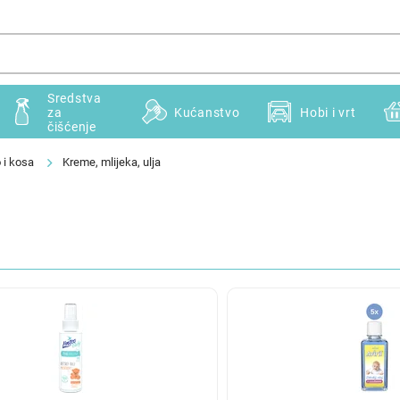
Sredstva
za
Kućanstvo
Hobi i vrt
čišćenje
o i kosa
Kreme, mlijeka, ulja