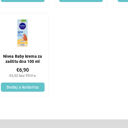
Nivea Baby krema za
zaštitu dna 100 ml
€6,90
€5,52 bez PDV-a
Dodaj u košaricu
L
i