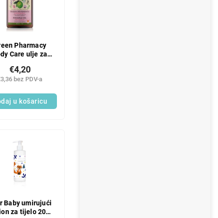
reen Pharmacy
dy Care ulje za
masažu protiv
€4,20
elulita 200 ml
€3,36 bez PDV-a
daj u košaricu
r Baby umirujući
ion za tijelo 200