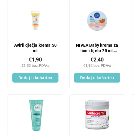
Aviril dječja krema 50
NIVEA Baby krema za
ml
lice i tijelo 75 ml,
putno pakiranje
€1,90
€2,40
€1,52 bez PDV-a
€1,92 bez PDV-a
Dodaj u košaricu
Dodaj u košaricu