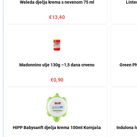
Weleda dječja krema s nevenom 75 ml
Linte
€13,40
Madonnino ulje 130g ~1,5 dana crveno
Green Ph
€0,90
HiPP Babysanft dječja krema 100ml Kornjača
Indulona l