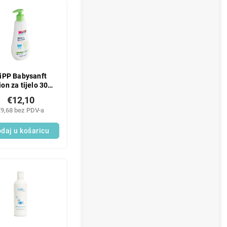
iPP Babysanft
ion za tijelo 300
ml
€12,10
€9,68 bez PDV-a
daj u košaricu