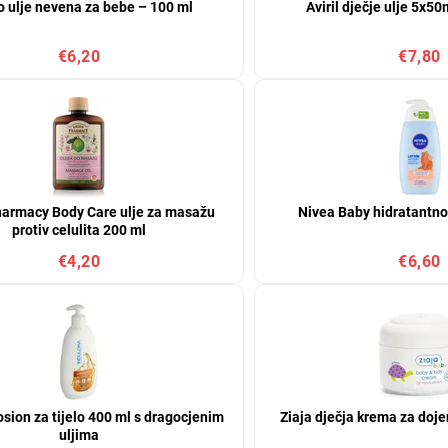
o ulje nevena za bebe – 100 ml
Aviril dječje ulje 5x5
€6,20
€7,80
armacy Body Care ulje za masažu
Nivea Baby hidratantno
protiv celulita 200 ml
€4,20
€6,60
osion za tijelo 400 ml s dragocjenim
Ziaja dječja krema za doje
uljima