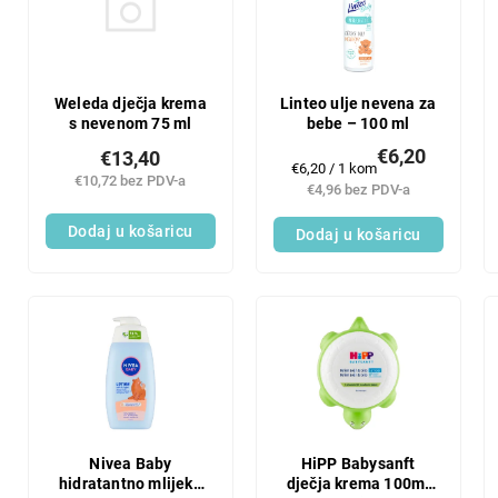
n
t
j
o
e
f
p
p
r
r
Weleda dječja krema
Linteo ulje nevena za
o
s nevenom 75 ml
bebe – 100 ml
o
i
d
€6,20
€13,40
Mjerenje
€6,20 / 1 kom
z
u
€10,72 bez PDV-a
cijene:
€4,96 bez PDV-a
v
c
o
t
Dodaj u košaricu
Dodaj u košaricu
d
s
a
Nivea Baby
HiPP Babysanft
hidratantno mlijeko
dječja krema 100ml