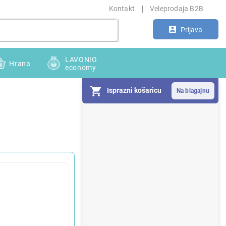
Kontakt
Veleprodaja B2B
Prijava
LAVONIO
Hrana
economy
Isprazni košaricu
S
i
d
e
b
a
r