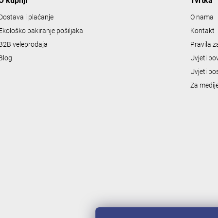
O kupnji
Tvrtka
t
r
Dostava i plaćanje
O nama
o
Ekološko pakiranje pošiljaka
Kontakt
l
B2B veleprodaja
Pravila 
s
Blog
Uvjeti po
Uvjeti po
Za medij