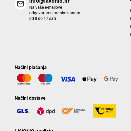
info@lavonio.hr
Na vaše e-mailove
odgovaramo radnim danom
od 8 do 17 sati
Načini plaćanja
Načini dostave