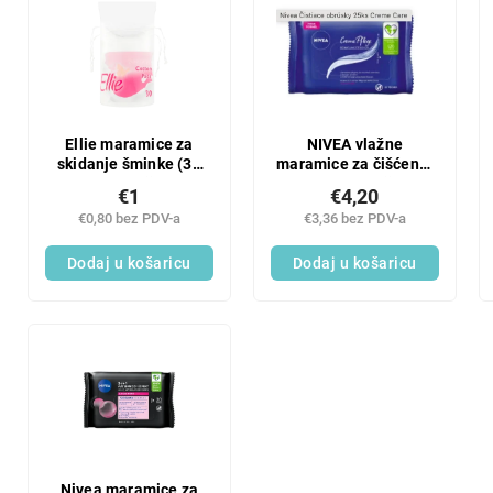
i
a
s
n
t
j
o
e
f
p
p
r
r
Ellie maramice za
NIVEA vlažne
o
skidanje šminke (30
maramice za čišćenje
o
kom/folija)
(25 kom/folija)
i
d
€1
€4,20
kremasta njega
z
u
€0,80 bez PDV-a
€3,36 bez PDV-a
v
c
o
Dodaj u košaricu
Dodaj u košaricu
t
d
s
a
Nivea maramice za