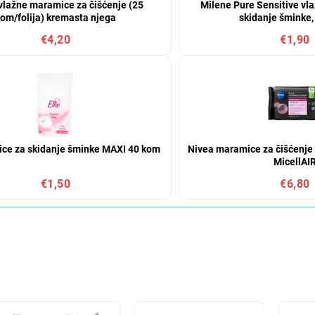
vlažne maramice za čišćenje (25
Milene Pure Sensitive vl
om/folija) kremasta njega
skidanje šminke,
€4,20
€1,90
inice za skidanje šminke MAXI 40 kom
Nivea maramice za čišćenj
MicellAI
€1,50
€6,80