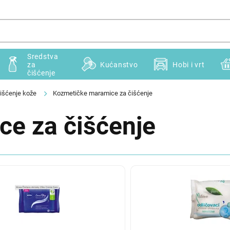
Sredstva
za
Kućanstvo
Hobi i vrt
čišćenje
išćenje kože
Kozmetičke maramice za čišćenje
e za čišćenje