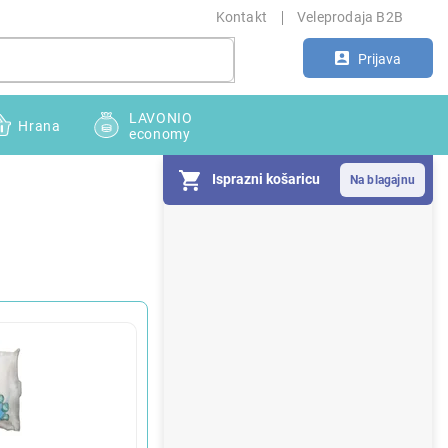
Kontakt
Veleprodaja B2B
Prijava
LAVONIO
Hrana
economy
Isprazni košaricu
S
i
d
e
b
a
r