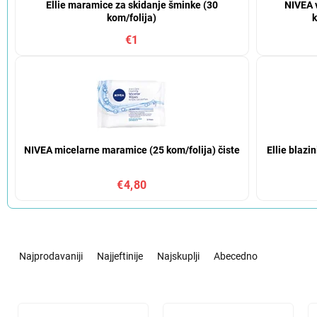
Ellie maramice za skidanje šminke (30
NIVEA 
kom/folija)
k
€1
NIVEA micelarne maramice (25 kom/folija) čiste
Ellie blaz
€4,80
S
o
Najprodavaniji
Najjeftinije
Najskuplji
Abecedno
r
t
i
L
r