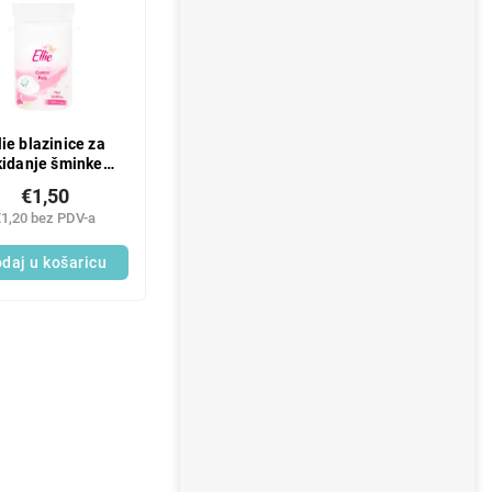
lie blazinice za
kidanje šminke
MAXI 40 kom
€1,50
€1,20 bez PDV-a
daj u košaricu