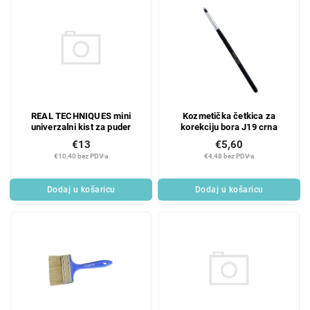
REAL TECHNIQUES mini
Kozmetička četkica za
univerzalni kist za puder
korekciju bora J19 crna
€13
€5,60
€10,40 bez PDV-a
€4,48 bez PDV-a
Dodaj u košaricu
Dodaj u košaricu