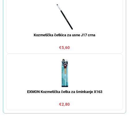
Kozmetička četkica za usne J17 crna
€5,60
EXMON Kozmetička četka za šminkanje X163
€2,80
S