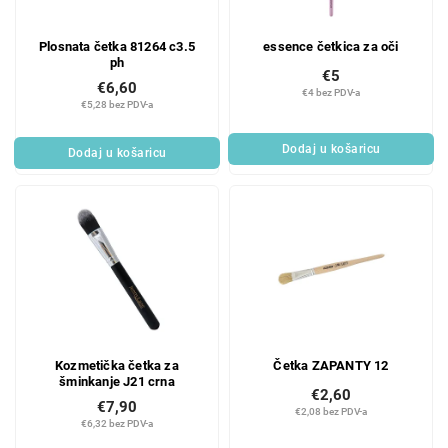
Plosnata četka 81264 c3.5
essence četkica za oči
ph
€5
€6,60
€4 bez PDV-a
€5,28 bez PDV-a
Dodaj u košaricu
Dodaj u košaricu
Kozmetička četka za
Četka ZAPANTY 12
šminkanje J21 crna
€2,60
€7,90
€2,08 bez PDV-a
€6,32 bez PDV-a