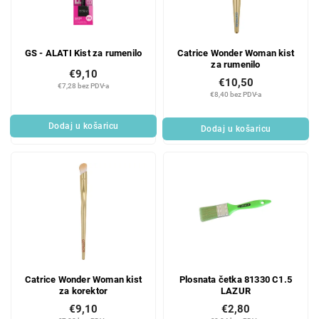
GS - ALATI Kist za rumenilo
Catrice Wonder Woman kist
za rumenilo
€9,10
€10,50
€7,28 bez PDV-a
€8,40 bez PDV-a
Dodaj u košaricu
Dodaj u košaricu
Catrice Wonder Woman kist
Plosnata četka 81330 C1.5
za korektor
LAZUR
€9,10
€2,80