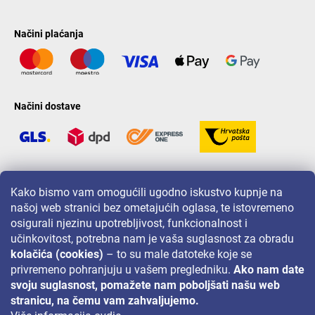
Načini plaćanja
Načini dostave
LAVONIO u svijetu
Kako bismo vam omogućili ugodno iskustvo kupnje na
našoj web stranici bez ometajućih oglasa, te istovremeno
osigurali njezinu upotrebljivost, funkcionalnost i
učinkovitost, potrebna nam je vaša suglasnost za obradu
kolačića (cookies)
– to su male datoteke koje se
privremeno pohranjuju u vašem pregledniku.
Ako nam date
Za akcije, nagradne igre i popuste pratite nas na:
svoju suglasnost, pomažete nam poboljšati našu web
stranicu, na čemu vam zahvaljujemo.