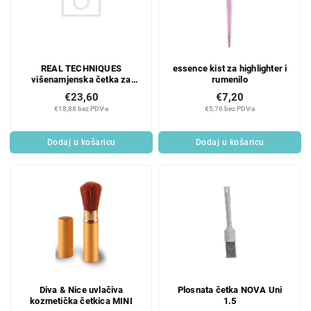
REAL TECHNIQUES
essence kist za highlighter i
višenamjenska četka za
rumenilo
afterglow
€23,60
€7,20
€18,88 bez PDV-a
€5,76 bez PDV-a
Dodaj u košaricu
Dodaj u košaricu
Diva & Nice uvlačiva
Plosnata četka NOVA Uni
kozmetička četkica MINI
1.5