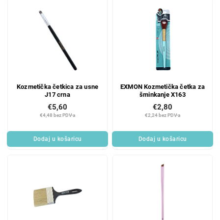
Kozmetička četkica za usne
EXMON Kozmetička četka za
J17 crna
šminkanje X163
€5,60
€2,80
€4,48 bez PDV-a
€2,24 bez PDV-a
Dodaj u košaricu
Dodaj u košaricu