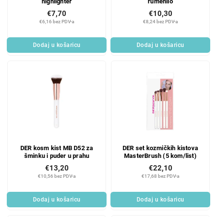
highlighter
rumenilo
€7,70
€10,30
€6,16 bez PDV-a
€8,24 bez PDV-a
Dodaj u košaricu
Dodaj u košaricu
DER kosm kist MB D52 za
DER set kozmičkih kistova
šminku i puder u prahu
MasterBrush (5 kom/list)
€13,20
€22,10
€10,56 bez PDV-a
€17,68 bez PDV-a
Dodaj u košaricu
Dodaj u košaricu