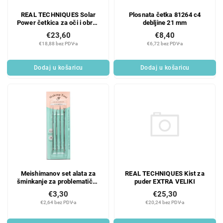
REAL TECHNIQUES Solar
Plosnata četka 81264 c4
Power četkica za oči i obrve
debljine 21 mm
Duo
€23,60
€8,40
€18,88 bez PDV-a
€6,72 bez PDV-a
Dodaj u košaricu
Dodaj u košaricu
REAL TECHNIQUES Kist za
Meishimanov set alata za
puder EXTRA VELIKI
šminkanje za problematičnu
kožu Q4503
€25,30
€3,30
€20,24 bez PDV-a
€2,64 bez PDV-a