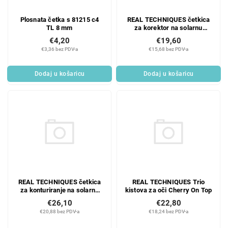
REAL TECHNIQUES četkica
Plosnata četka s 81215 c4
za korektor na solarnu
TL 8 mm
energiju
€19,60
€4,20
€15,68 bez PDV-a
€3,36 bez PDV-a
Dodaj u košaricu
Dodaj u košaricu
REAL TECHNIQUES četkica
REAL TECHNIQUES Trio
za konturiranje na solarnu
kistova za oči Cherry On Top
energiju
€26,10
€22,80
€20,88 bez PDV-a
€18,24 bez PDV-a