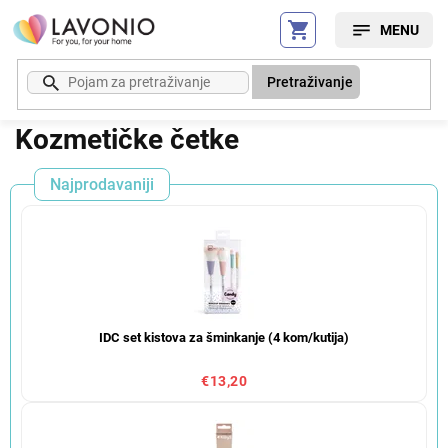
Preskoči
na
sadržaj
Pretraživanje
Kozmetičke četke
Najprodavaniji
IDC set kistova za šminkanje (4 kom/kutija)
€13,20