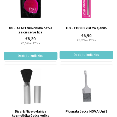
GS - ALATI Silikonska četka
GS - TOOLS kist za sjenilo
za čišćenje lica
€6,90
€8,20
€5,52 bez PDV-a
€6,56 bez PDV-a
Dodaj u košaricu
Dodaj u košaricu
Diva & Nice uvlačiva
Plosnata četka NOVA Uni 3
kozmetička četka velika