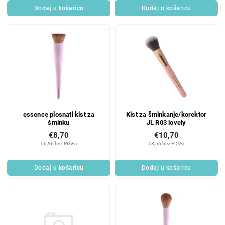
Dodaj u košaricu
Dodaj u košaricu
essence plosnati kist za
Kist za šminkanje/korektor
šminku
JL R03 lovely
€8,70
€10,70
€6,96 bez PDV-a
€8,56 bez PDV-a
Dodaj u košaricu
Dodaj u košaricu