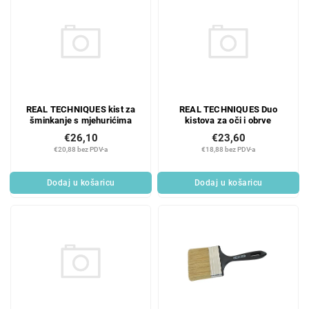
REAL TECHNIQUES kist za
REAL TECHNIQUES Duo
šminkanje s mjehurićima
kistova za oči i obrve
€26,10
€23,60
€20,88 bez PDV-a
€18,88 bez PDV-a
Dodaj u košaricu
Dodaj u košaricu