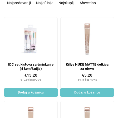
o
Najprodavaniji
Najjeftinije
Najskuplji
Abecedno
r
t
L
i
i
r
s
a
t
n
o
j
f
e
p
p
r
r
IDC set kistova za šminkanje
Killys NUDE MATTE četkica
o
o
(4 kom/kutija)
za obrve
d
i
€13,20
€5,20
u
z
€10,56 bez PDV-a
€4,16 bez PDV-a
c
v
t
o
Dodaj u košaricu
Dodaj u košaricu
s
d
a