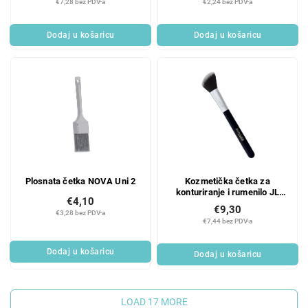
€7,28 bez PDV-a
€2,24 bez PDV-a
Dodaj u košaricu
Dodaj u košaricu
Plosnata četka NOVA Uni 2
Kozmetička četka za
konturiranje i rumenilo JL
€4,10
J01 crna
€9,30
€3,28 bez PDV-a
€7,44 bez PDV-a
Dodaj u košaricu
Dodaj u košaricu
LOAD 17 MORE