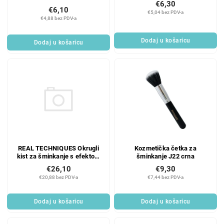
€6,30
€6,10
€5,04 bez PDV-a
€4,88 bez PDV-a
Dodaj u košaricu
Dodaj u košaricu
REAL TECHNIQUES Okrugli
Kozmetička četka za
kist za šminkanje s efektom
šminkanje J22 crna
sjaja
€26,10
€9,30
€20,88 bez PDV-a
€7,44 bez PDV-a
Dodaj u košaricu
Dodaj u košaricu