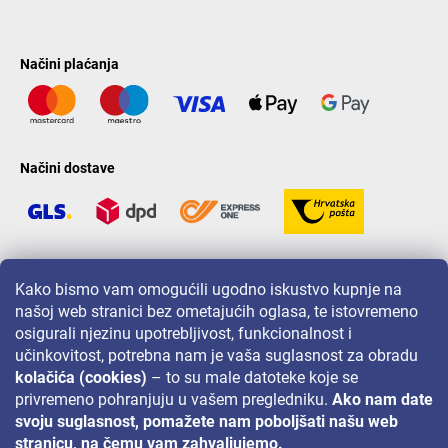
Načini plaćanja
Načini dostave
LAVONIO u svijetu
Kako bismo vam omogućili ugodno iskustvo kupnje na
našoj web stranici bez ometajućih oglasa, te istovremeno
osigurali njezinu upotrebljivost, funkcionalnost i
učinkovitost, potrebna nam je vaša suglasnost za obradu
kolačića (cookies)
– to su male datoteke koje se
privremeno pohranjuju u vašem pregledniku.
Ako nam date
Za akcije, nagradne igre i popuste pratite nas na:
svoju suglasnost, pomažete nam poboljšati našu web
stranicu, na čemu vam zahvaljujemo.