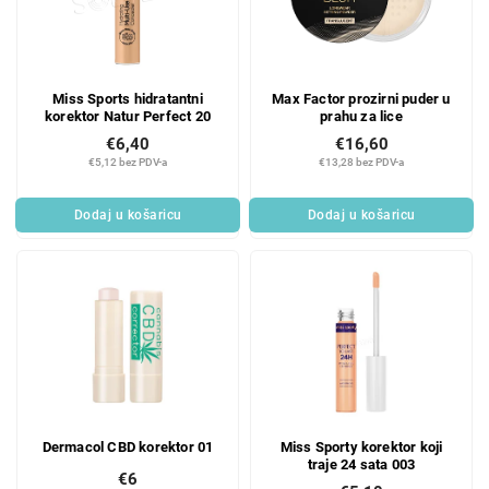
Miss Sports hidratantni
Max Factor prozirni puder u
korektor Natur Perfect 20
prahu za lice
€6,40
€16,60
€5,12 bez PDV-a
€13,28 bez PDV-a
Dodaj u košaricu
Dodaj u košaricu
Dermacol CBD korektor 01
Miss Sporty korektor koji
traje 24 sata 003
€6