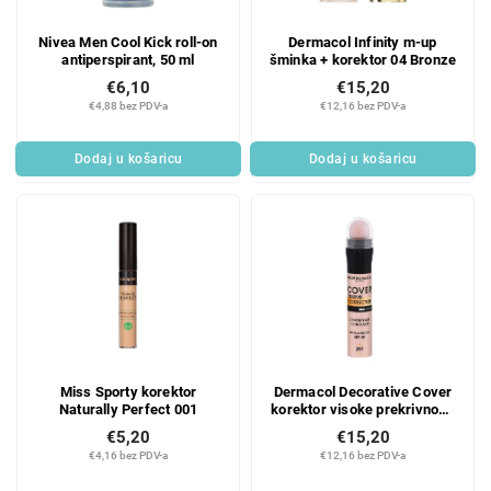
Nivea Men Cool Kick roll-on
Dermacol Infinity m-up
antiperspirant, 50 ml
šminka + korektor 04 Bronze
€6,10
€15,20
€4,88 bez PDV-a
€12,16 bez PDV-a
Dodaj u košaricu
Dodaj u košaricu
Miss Sporty korektor
Dermacol Decorative Cover
Naturally Perfect 001
korektor visoke prekrivnosti
207
€5,20
€15,20
€4,16 bez PDV-a
€12,16 bez PDV-a