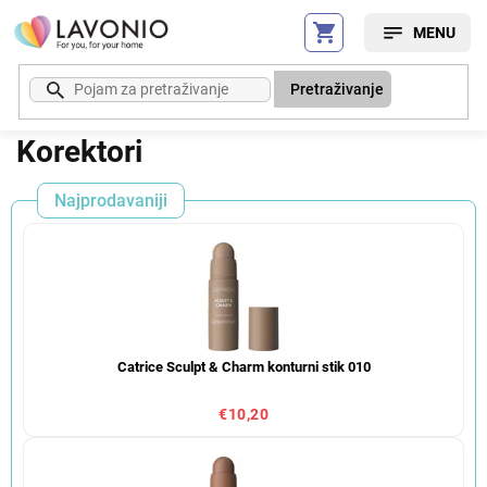
Preskoči
na
sadržaj
Pretraživanje
Korektori
Najprodavaniji
Catrice Sculpt & Charm konturni stik 010
€10,20