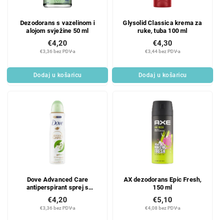
Dezodorans s vazelinom i
Glysolid Classica krema za
alojom svježine 50 ml
ruke, tuba 100 ml
€4,20
€4,30
€3,36 bez PDV-a
€3,44 bez PDV-a
Dodaj u košaricu
Dodaj u košaricu
Dove Advanced Care
AX dezodorans Epic Fresh,
antiperspirant sprej s
150 ml
mirisom krastavca, 150 ml
€4,20
€5,10
€3,36 bez PDV-a
€4,08 bez PDV-a