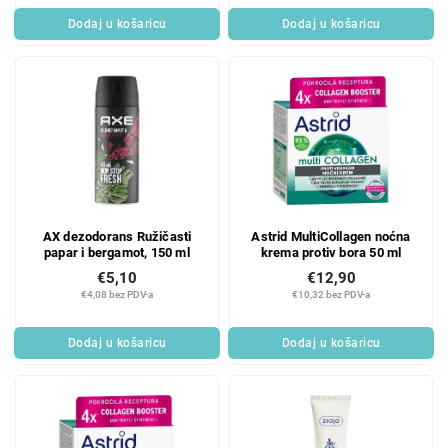
Dodaj u košaricu
Dodaj u košaricu
AX dezodorans Ružičasti
Astrid MultiCollagen noćna
papar i bergamot, 150 ml
krema protiv bora 50 ml
€5,10
€12,90
€4,08 bez PDV-a
€10,32 bez PDV-a
Dodaj u košaricu
Dodaj u košaricu