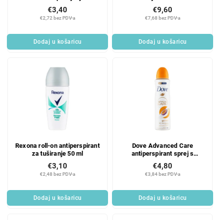
kože, 1 kom.
jako učvršćivanje 250 ml
€3,40
€9,60
€2,72 bez PDV-a
€7,68 bez PDV-a
Dodaj u košaricu
Dodaj u košaricu
Rexona roll-on antiperspirant
Dove Advanced Care
za tuširanje 50 ml
antiperspirant sprej s
mirisom marakuje i limunske
€3,10
€4,80
trave 150 ml
€2,48 bez PDV-a
€3,84 bez PDV-a
Dodaj u košaricu
Dodaj u košaricu