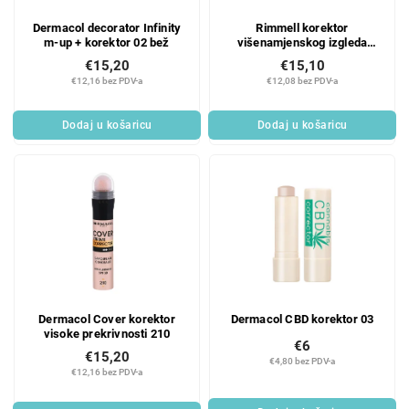
Dermacol decorator Infinity
Rimmell korektor
m-up + korektor 02 bež
višenamjenskog izgleda
WAKE ME UP 025
€15,20
€15,10
€12,16 bez PDV-a
€12,08 bez PDV-a
Dodaj u košaricu
Dodaj u košaricu
Dermacol Cover korektor
Dermacol CBD korektor 03
visoke prekrivnosti 210
€6
€15,20
€4,80 bez PDV-a
€12,16 bez PDV-a