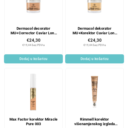
Dermacol decorator
Dermacol dekorator
MU+Corrector Caviar Long
MU+Korektor Caviar Long
Stay Nude
Stay Fair
€24,30
€24,30
€19,44 bez PDV-a
€19,44 bez PDV-a
Dodaj u košaricu
Dodaj u košaricu
Max Factor korektor Miracle
Rimmell korektor
Pure 003
višenamjenskog izgleda