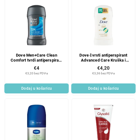
Dove Men+Care Clean
Dove čvrsti antiperspirant
Comfort tvrdi antiperspirant
Advanced Care Kruška i
za muškarce 50 ml
Aloe Vera 50 ml
€4
€4,20
€3,20 bez PDV-a
€3,36 bez PDV-a
Dodaj u košaricu
Dodaj u košaricu