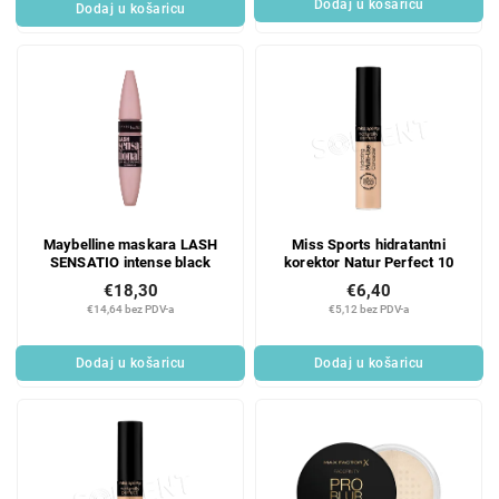
Dodaj u košaricu
Dodaj u košaricu
Maybelline maskara LASH
Miss Sports hidratantni
SENSATIO intense black
korektor Natur Perfect 10
€18,30
€6,40
€14,64 bez PDV-a
€5,12 bez PDV-a
Dodaj u košaricu
Dodaj u košaricu