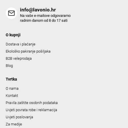
info@lavonio.hr
Na vaše e-mailove odgovaramo
radnim danom od 8 do 17 sati
O kupnji
Dostava i plaćanje
Ekološko pakiranje pošiljaka
B2B veleprodaja
Blog
Tvrtka
O nama
Kontakt
Pravila zaštite osobnih podataka
Uvjeti povrata robe i reklamacija
Uvjeti poslovanja
Za medije