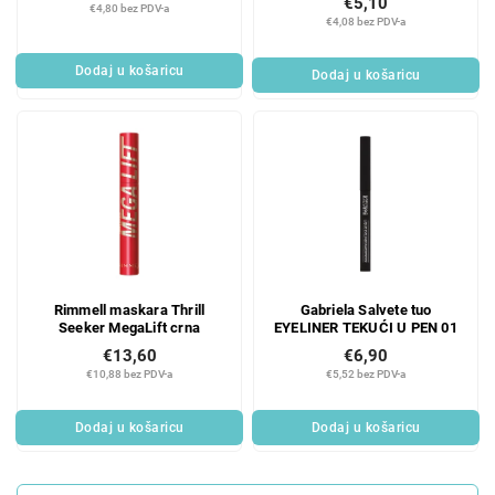
€5,10
€4,80 bez PDV-a
€4,08 bez PDV-a
Dodaj u košaricu
Dodaj u košaricu
Rimmell maskara Thrill
Gabriela Salvete tuo
Seeker MegaLift crna
EYELINER TEKUĆI U PEN 01
€13,60
€6,90
€10,88 bez PDV-a
€5,52 bez PDV-a
Dodaj u košaricu
Dodaj u košaricu