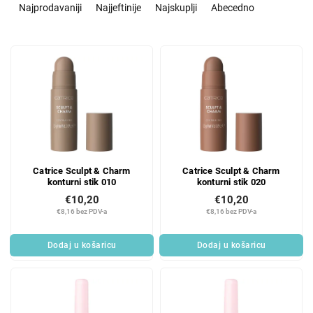
o
Najprodavaniji
Najjeftinije
Najskuplji
Abecedno
r
t
L
i
i
r
s
a
t
n
o
j
f
e
p
p
r
r
Catrice Sculpt & Charm
Catrice Sculpt & Charm
o
o
konturni stik 010
konturni stik 020
d
i
€10,20
€10,20
u
z
€8,16 bez PDV-a
€8,16 bez PDV-a
c
v
t
o
Dodaj u košaricu
Dodaj u košaricu
s
d
a