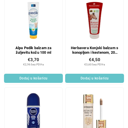
Alpa Pedik balzam za
Herbavera Konjski balzam s
žuljevitu kožu 100 ml
konopljom i kestenom, 200
ml
€3,70
€4,50
€2,96 bez PDV-a
€3,60 bez PDV-a
Dodaj u košaricu
Dodaj u košaricu