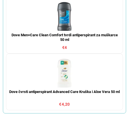
Dove Men+Care Clean Comfort tvrdi antiperspirant za muškarce
50 ml
€4
Dove čvrsti antiperspirant Advanced Care Kruška i Aloe Vera 50 ml
€4,20
S