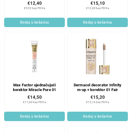
WAKE ME UP 040
€12,40
€15,10
€9,92 bez PDV-a
€12,08 bez PDV-a
Dodaj u košaricu
Dodaj u košaricu
Max Factor ujednačujući
Dermacol decorator Infinity
korektor Miracle Pure 01
m-up + korektor 01 Fair
€14,50
€15,20
€11,60 bez PDV-a
€12,16 bez PDV-a
Dodaj u košaricu
Dodaj u košaricu