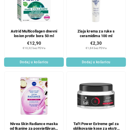
Astrid Multicollagen dnevni
Ziaja krema za ruke s
losion protiv bora 50 ml
ceramidima 100 ml
€12,90
€2,30
€10,32 bez PDV-a
€1,84 bez PDV-a
Dodaj u košaricu
Dodaj u košaricu
Nivea Skin Radiance maska
Taft Power Extreme gel za
od tkanine za posvjetljivanje
oblikovanje kose za ekstra