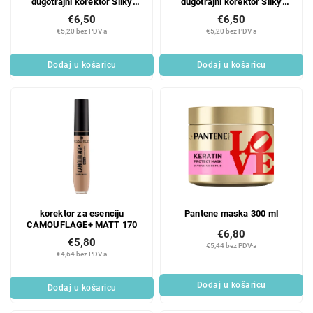
dugotrajni korektor Silky
dugotrajni korektor Silky
BLUR 180
BLUR 130
€6,50
€6,50
€5,20 bez PDV-a
€5,20 bez PDV-a
Dodaj u košaricu
Dodaj u košaricu
korektor za esenciju
Pantene maska 300 ml
CAMOUFLAGE+ MATT 170
€6,80
€5,80
€5,44 bez PDV-a
€4,64 bez PDV-a
Dodaj u košaricu
Dodaj u košaricu