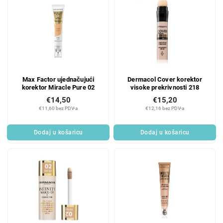
Max Factor ujednačujući
Dermacol Cover korektor
korektor Miracle Pure 02
visoke prekrivnosti 218
€14,50
€15,20
€11,60 bez PDV-a
€12,16 bez PDV-a
Dodaj u košaricu
Dodaj u košaricu