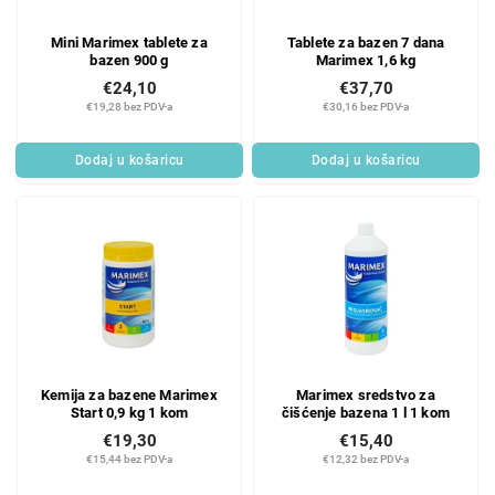
Mini Marimex tablete za
Tablete za bazen 7 dana
bazen 900 g
Marimex 1,6 kg
€24,10
€37,70
€19,28 bez PDV-a
€30,16 bez PDV-a
Dodaj u košaricu
Dodaj u košaricu
Kemija za bazene Marimex
Marimex sredstvo za
Start 0,9 kg 1 kom
čišćenje bazena 1 l 1 kom
€19,30
€15,40
€15,44 bez PDV-a
€12,32 bez PDV-a