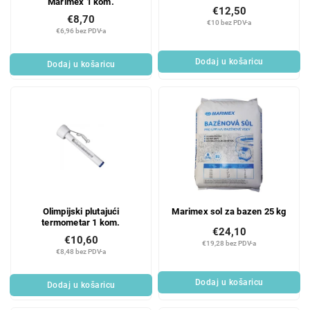
Marimex 1 kom.
€12,50
€8,70
€10 bez PDV-a
€6,96 bez PDV-a
Dodaj u košaricu
Dodaj u košaricu
Olimpijski plutajući
Marimex sol za bazen 25 kg
termometar 1 kom.
€24,10
€10,60
€19,28 bez PDV-a
€8,48 bez PDV-a
Dodaj u košaricu
Dodaj u košaricu