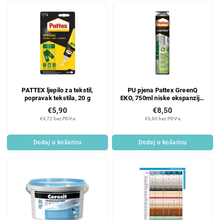
PATTEX ljepilo za tekstil,
PU pjena Pattex GreenQ
popravak tekstila, 20 g
EKO, 750ml niske ekspanzije,
pištolj
€5,90
€8,50
€4,72 bez PDV-a
€6,80 bez PDV-a
Dodaj u košaricu
Dodaj u košaricu