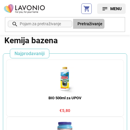
Preskoči
na
sadržaj
Pretraživanje
Kemija bazena
Najprodavaniji
BIO 500ml za UPOV
€5,80