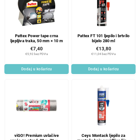
Pattex Power tape crna
Pattex FT 101 ljepilo i brtvilo
ljepljiva traka, 50 mm × 10 m
bijelo 280 ml
€7,40
€13,80
€5,92 bez PDV-a
€11,04 bez PDV-a
Dodaj u košaricu
Dodaj u košaricu
viGO! Premium uvlačive
Ceys Montack ljepilo za