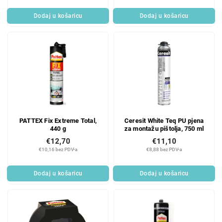
Dodaj u košaricu
Dodaj u košaricu
PATTEX Fix Extreme Total,
Ceresit White Teq PU pjena
440 g
za montažu pištolja, 750 ml
€12,70
€11,10
€10,16 bez PDV-a
€8,88 bez PDV-a
Dodaj u košaricu
Dodaj u košaricu