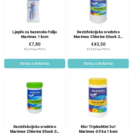
Ljepilo za bazensku foliju
Dezinfekcijsko sredstvo
Marimex 1 kom
Marimex Chlorine Shock 2,7
kg 1 kom
€7,80
€43,50
€6,24 bez PDV-a
€34,80 bez PDV-a
Dodaj u košaricu
Dodaj u košaricu
Dezinfekcijsko sredstvo
Klor TriplexMini 3u1
Marimex Chlorine Shock 0,9
Marimex 0,9 kg 1 kom