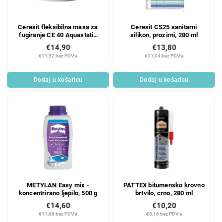
Ceresit fleksibilna masa za
Ceresit CS25 sanitarni
fugiranje CE 40 Aquastatic
silikon, prozirni, 280 ml
Manhattan 2 kg
€14,90
€13,80
€11,92 bez PDV-a
€11,04 bez PDV-a
Dodaj u košaricu
Dodaj u košaricu
METYLAN Easy mix -
PATTEX bitumensko krovno
koncentrirano ljepilo, 500 g
brtvilo, crno, 280 ml
€14,60
€10,20
€11,68 bez PDV-a
€8,16 bez PDV-a