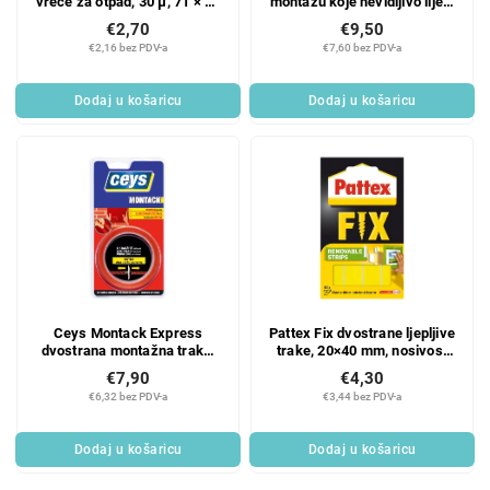
vreće za otpad, 30 µ, 71 × 64
montažu koje nevidljivo lijepi
cm, 60 l, 10 kom
sve, 315 g
€2,70
€9,50
€2,16 bez PDV-a
€7,60 bez PDV-a
Dodaj u košaricu
Dodaj u košaricu
Ceys Montack Express
Pattex Fix dvostrane ljepljive
dvostrana montažna traka,
trake, 20×40 mm, nosivost
19 mm × 2,5 m
do 2 kg, 10 kom.
€7,90
€4,30
€6,32 bez PDV-a
€3,44 bez PDV-a
Dodaj u košaricu
Dodaj u košaricu