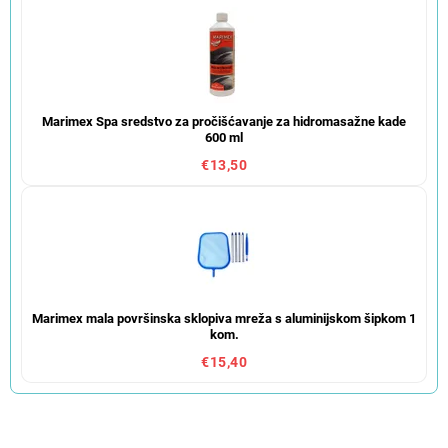
Marimex Spa sredstvo za pročišćavanje za hidromasažne kade
600 ml
€13,50
Marimex mala površinska sklopiva mreža s aluminijskom šipkom 1
kom.
€15,40
S