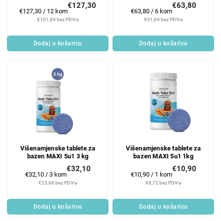
€127,30
€63,80
Mjerenje
Mjerenje
€127,30 / 12 kom
€63,80 / 6 kom
cijene:
cijene:
€101,84 bez PDV-a
€51,04 bez PDV-a
Dodaj u košaricu
Dodaj u košaricu
Višenamjenske tablete za
Višenamjenske tablete za
bazen MAXI 5u1 3 kg
bazen MAXI 5u1 1kg
€32,10
€10,90
Mjerenje
Mjerenje
€32,10 / 3 kom
€10,90 / 1 kom
cijene:
cijene:
€25,68 bez PDV-a
€8,72 bez PDV-a
Dodaj u košaricu
Dodaj u košaricu