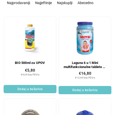
o
Najprodavaniji
Najjeftinije
Najskuplji
Abecedno
r
t
L
i
i
r
s
a
t
n
o
j
f
e
p
p
r
r
BIO 500ml za UPOV
Laguna 6 u 1 Mini
o
o
multifunkcionalne tablete za
d
i
€5,80
cjelogodišnje održavanje
€16,80
u
z
€4,64 bez PDV-a
bazenske vode, 1 kg
€13,44 bez PDV-a
c
v
t
o
Dodaj u košaricu
Dodaj u košaricu
s
d
a