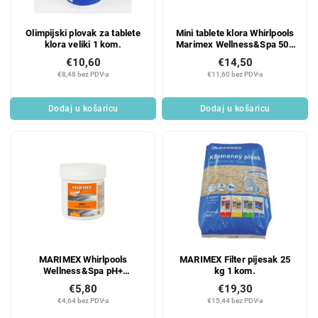
Olimpijski plovak za tablete
Mini tablete klora Whirlpools
klora veliki 1 kom.
Marimex Wellness&Spa 500
g 1 kom.
€10,60
€14,50
€8,48 bez PDV-a
€11,60 bez PDV-a
Dodaj u košaricu
Dodaj u košaricu
MARIMEX Whirlpools
MARIMEX Filter pijesak 25
Wellness&Spa pH+
kg 1 kom.
(povećanje pH) 400 g
€5,80
€19,30
€4,64 bez PDV-a
€15,44 bez PDV-a