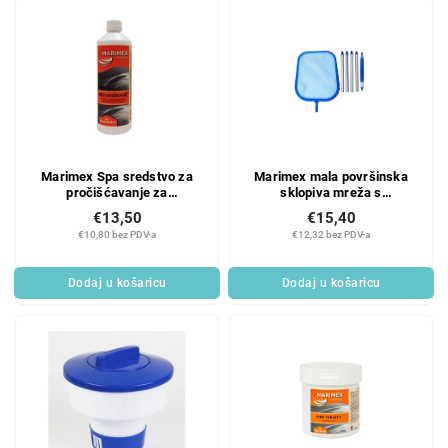
Marimex Spa sredstvo za
Marimex mala površinska
pročišćavanje za
sklopiva mreža s
hidromasažne kade 600 ml
aluminijskom šipkom 1 kom.
€13,50
€15,40
€10,80 bez PDV-a
€12,32 bez PDV-a
Dodaj u košaricu
Dodaj u košaricu