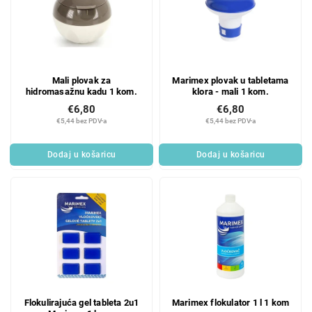
Mali plovak za
Marimex plovak u tabletama
hidromasažnu kadu 1 kom.
klora - mali 1 kom.
€6,80
€6,80
€5,44 bez PDV-a
€5,44 bez PDV-a
Dodaj u košaricu
Dodaj u košaricu
Flokulirajuća gel tableta 2u1
Marimex flokulator 1 l 1 kom