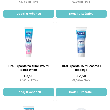
€13,92 bez PDV-a
€2,80 bez PDV-a
Dodaj u košaricu
Dodaj u košaricu
Oral-B pasta za zube 125 ml
Oral B pasta 75 ml Zaštita i
Extra White
čišćenje
€3,50
€2,60
€2,80 bez PDV-a
€2,08 bez PDV-a
Dodaj u košaricu
Dodaj u košaricu