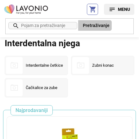
Preskoči
na
sadržaj
Pretraživanje
Interdentalna njega
Interdentalne četkice
Zubni konac
Čačkalice za zube
Najprodavaniji