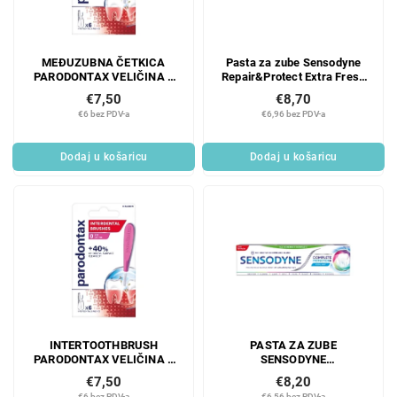
MEĐUZUBNA ČETKICA
Pasta za zube Sensodyne
PARODONTAX VELIČINA 2
Repair&Protect Extra Fresh
RAVNA 0,5 mm 6 KOM
75 ml
€7,50
€8,70
€6 bez PDV-a
€6,96 bez PDV-a
Dodaj u košaricu
Dodaj u košaricu
INTERTOOTHBRUSH
PASTA ZA ZUBE
PARODONTAX VELIČINA 0
SENSODYNE
RAVNE 0,4 mm 6 KOM
COMP.PROTECTION
€7,50
€8,20
HLADNA MENTA 75 ML
€6 bez PDV-a
€6,56 bez PDV-a