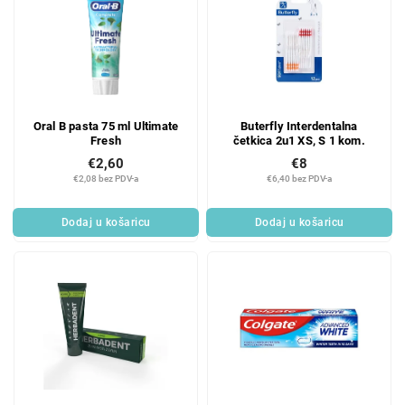
Oral B pasta 75 ml Ultimate
Buterfly Interdentalna
Fresh
četkica 2u1 XS, S 1 kom.
€2,60
€8
€2,08 bez PDV-a
€6,40 bez PDV-a
Dodaj u košaricu
Dodaj u košaricu