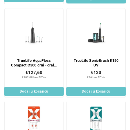
TrueLife AquaFloss
TrueLife SonicBrush K150
Compact C300 crni - oralni
UV
irigator
€127,60
€120
€102,08 bez PDV-a
€96 bez PDV-a
Dodaj u košaricu
Dodaj u košaricu