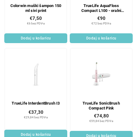
Colorwin muški šampon 150
TrueLife AquaFloss
ml sivi print
Compact L100 - oralni
irigator
€7,50
€90
€6 bez PDV-a
€72 bez PDV-a
Dodaj u košaricu
Dodaj u košaricu
TrueLife InterdentBrush I3
TrueLife SonicBrush
Compact Pink
€37,30
€74,80
€29,84 bez PDV-a
€59,84 bez PDV-a
Dodaj u košaricu
Dodaj u košaricu