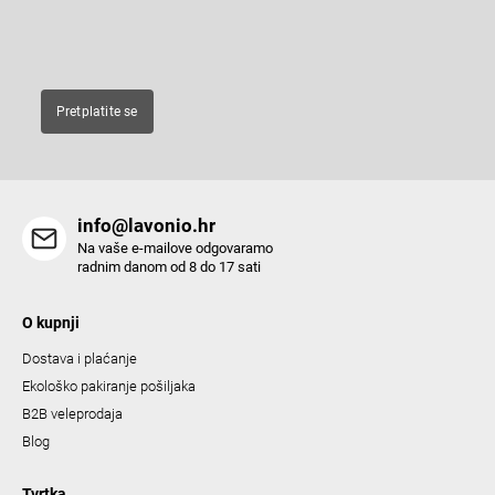
n
E-pošta
t
r
o
Pretplatite se
l
s
info@lavonio.hr
Na vaše e-mailove odgovaramo
radnim danom od 8 do 17 sati
O kupnji
Dostava i plaćanje
Ekološko pakiranje pošiljaka
B2B veleprodaja
Blog
Tvrtka