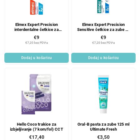
Elmex Expert Precision
Elmex Expert Precision
interdentalne četkice za
Sensitive četkice za zube za
zube za interdentalnu njegu,
osjetljive zube, 2 kom.
€9
€9
2 kom.
€7,20 bez PDV-a
€7,20 bez PDV-a
Dodaj u košaricu
Dodaj u košaricu
Hello Coco trakice za
Oral-B pasta za zube 125 ml
izbjeljivanje (7 kom/fol) CCT
Ultimate Fresh
€17,40
€3,50