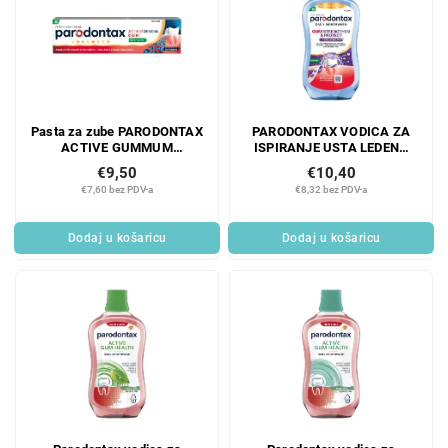
Pasta za zube PARODONTAX
PARODONTAX VODICA ZA
ACTIVE GUMMUM
ISPIRANJE USTA LEDENA
RESTORATION FRESH MINT
MENTA ZAŠTITA DESNI 500
€9,50
€10,40
75 ml
ML
€7,60 bez PDV-a
€8,32 bez PDV-a
Dodaj u košaricu
Dodaj u košaricu