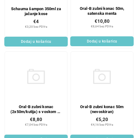
Oral-B zubni konac 50m,
Schauma šampon 350ml za
satenska menta
jačanje kose
€10,80
€4
€8,64 bez PDV-a
€3,20 bez PDV-a
Dodaj u košaricu
Dodaj u košaricu
Oral-B zubni konac
Oral-B zubni konac 50m
(2x50m/kutija) s voskom od
(nevoskiran)
mente
€8,80
€5,20
€7,04 bez PDV-a
€4,16 bez PDV-a