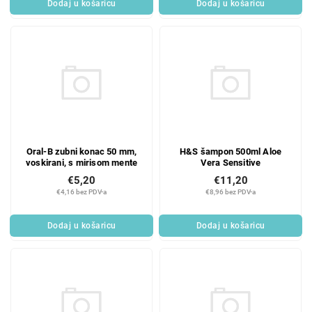
Dodaj u košaricu
Dodaj u košaricu
Oral-B zubni konac 50 mm,
H&S šampon 500ml Aloe
voskirani, s mirisom mente
Vera Sensitive
€5,20
€11,20
€4,16 bez PDV-a
€8,96 bez PDV-a
Dodaj u košaricu
Dodaj u košaricu