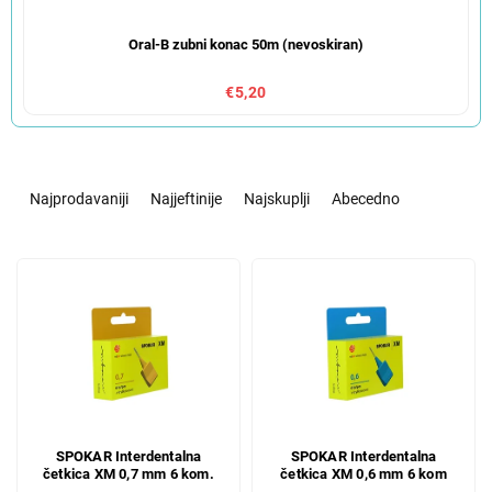
Oral-B zubni konac 50m (nevoskiran)
€5,20
S
o
Najprodavaniji
Najjeftinije
Najskuplji
Abecedno
r
t
L
i
i
r
s
a
t
n
o
j
f
e
p
p
r
r
SPOKAR Interdentalna
SPOKAR Interdentalna
o
o
četkica XM 0,7 mm 6 kom.
četkica XM 0,6 mm 6 kom
d
i