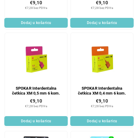
€9,10
€9,10
u
z
€7,28 bez PDV-a
€7,28 bez PDV-a
c
v
t
o
Dodaj u košaricu
Dodaj u košaricu
s
d
a
SPOKAR Interdentalna
SPOKAR Interdentalna
četkica XM 0,5 mm 6 kom.
četkica XM 0,4 mm 6 kom.
€9,10
€9,10
€7,28 bez PDV-a
€7,28 bez PDV-a
Dodaj u košaricu
Dodaj u košaricu