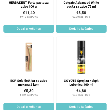
HERBADENT Forte pasta za
Colgate Advanced White
zube 100 g
pasta za zube 75 ml
€11,40
€3,50
€9,12 bez PDV-a
€2,80 bez PDV-a
Dodaj u košaricu
Dodaj u košaricu
ECP Solo četkica za zube
COYOTE Sprej za kokpit
mekana 2 kom
Lubenica 400 ml
€5,30
€4,80
€4,24 bez PDV-a
€3,84 bez PDV-a
Dodaj u košaricu
Dodaj u košaricu