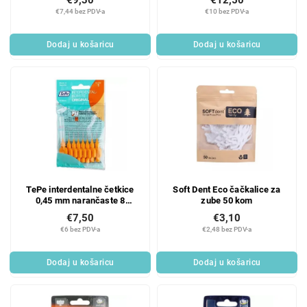
€7,44 bez PDV-a
€10 bez PDV-a
Dodaj u košaricu
Dodaj u košaricu
TePe interdentalne četkice
Soft Dent Eco čačkalice za
0,45 mm narančaste 8
zube 50 kom
komada
€7,50
€3,10
€6 bez PDV-a
€2,48 bez PDV-a
Dodaj u košaricu
Dodaj u košaricu