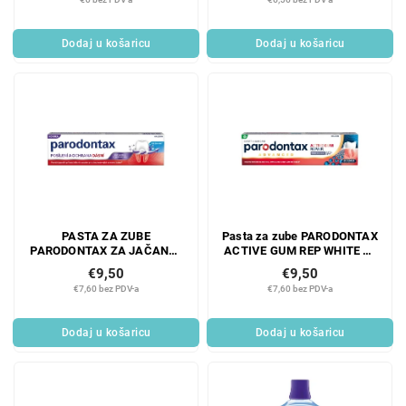
Dodaj u košaricu
Dodaj u košaricu
PASTA ZA ZUBE
Pasta za zube PARODONTAX
PARODONTAX ZA JAČANJE
ACTIVE GUM REP WHITE 75
I ZAŠTITU DESNI OD MENTE
ml
€9,50
€9,50
75 ML
€7,60 bez PDV-a
€7,60 bez PDV-a
Dodaj u košaricu
Dodaj u košaricu