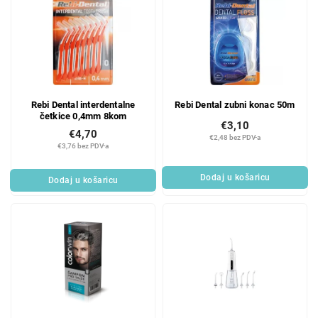
Rebi Dental interdentalne
Rebi Dental zubni konac 50m
četkice 0,4mm 8kom
€3,10
€4,70
€2,48 bez PDV-a
€3,76 bez PDV-a
Dodaj u košaricu
Dodaj u košaricu