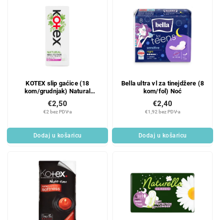
KOTEX slip gaćice (18
Bella ultra vl za tinejdžere (8
kom/grudnjak) Natural
kom/fol) Noć
Normal
€2,50
€2,40
€2 bez PDV-a
€1,92 bez PDV-a
Dodaj u košaricu
Dodaj u košaricu