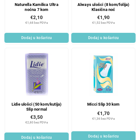
Naturella Kamilica Ultra
Always ulošci (8 kom/folija)
noćna 7 kom
Klasična noć
€2,10
€1,90
€1,68 bez PDV-a
€1,52 bez PDV-a
Dodaj u košaricu
Dodaj u košaricu
Lidie ulošci (50 kom/kutija)
Micci Slip 30 kom
Slip normal
€1,70
€3,50
€1,36 bez PDV-a
€2,80 bez PDV-a
Dodaj u košaricu
Dodaj u košaricu