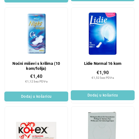
Noćni miševi s krilima (10
Lidie Normal 16 kom
kom/folija)
€1,90
€1,40
€1,52 bez PDV-a
€1,12 bez PDV-a
Dodaj u košaricu
Dodaj u košaricu