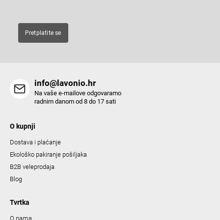
Pretplatite se
info@lavonio.hr
Na vaše e-mailove odgovaramo
radnim danom od 8 do 17 sati
O kupnji
Dostava i plaćanje
Ekološko pakiranje pošiljaka
B2B veleprodaja
Blog
Tvrtka
O nama