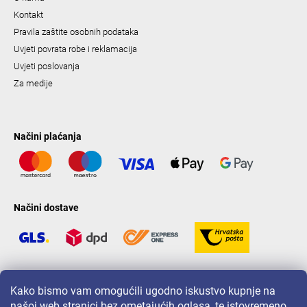
Kontakt
Pravila zaštite osobnih podataka
Uvjeti povrata robe i reklamacija
Uvjeti poslovanja
Za medije
Načini plaćanja
Načini dostave
LAVONIO u svijetu
Kako bismo vam omogućili ugodno iskustvo kupnje na
našoj web stranici bez ometajućih oglasa, te istovremeno