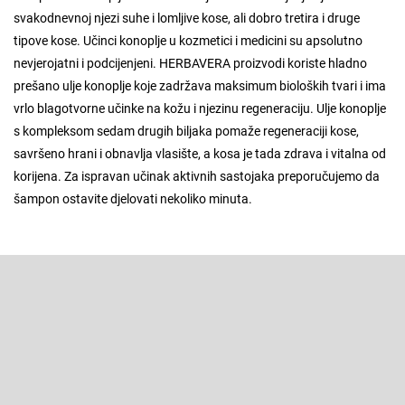
svakodnevnoj njezi suhe i lomljive kose, ali dobro tretira i druge
tipove kose. Učinci konoplje u kozmetici i medicini su apsolutno
nevjerojatni i podcijenjeni. HERBAVERA proizvodi koriste hladno
prešano ulje konoplje koje zadržava maksimum bioloških tvari i ima
vrlo blagotvorne učinke na kožu i njezinu regeneraciju. Ulje konoplje
s kompleksom
sedam drugih biljaka pomaže regeneraciji kose,
savršeno hrani i obnavlja vlasište, a kosa je tada zdrava i vitalna od
korijena. Za ispravan učinak aktivnih sastojaka preporučujemo da
šampon ostavite djelovati nekoliko minuta.
F
o
o
Pretplatite se na newsletter
t
e
Enter your email and we will send you informations about new
r
products in our e-shop.
E-pošta