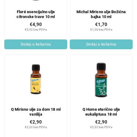
Floré esencijalno ulje
Michal Mirisno ulje Božićna
citronske trave 10 ml
bajka 10 ml
€4,90
€1,70
€3,92 bez PDV-a
€1,36 bez PDV-a
Dodaj u košaricu
Dodaj u košaricu
Q Mirisno ulje za dom 18 ml
Q Home eterično ulje
vanilija
eukaliptusa 18 ml
€2,90
€2,90
€2,32 bez PDV-a
€2,32 bez PDV-a