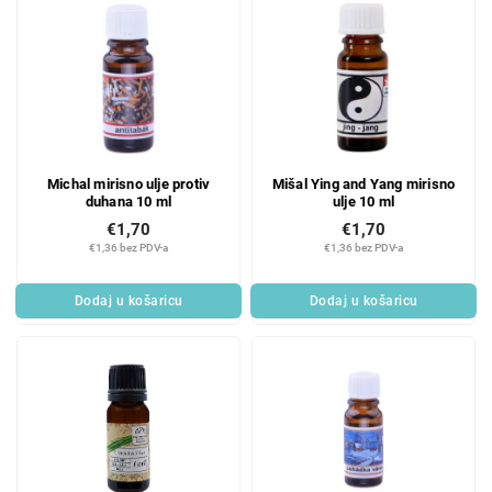
Michal mirisno ulje protiv
Mišal Ying and Yang mirisno
duhana 10 ml
ulje 10 ml
€1,70
€1,70
€1,36 bez PDV-a
€1,36 bez PDV-a
Dodaj u košaricu
Dodaj u košaricu