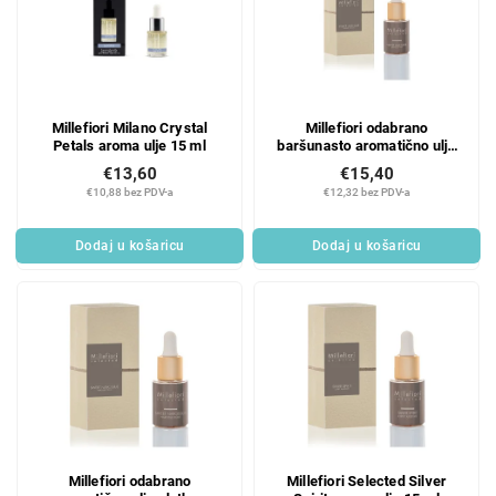
Millefiori Milano Crystal
Millefiori odabrano
Petals aroma ulje 15 ml
baršunasto aromatično ulje
lavande 15 ml
€13,60
€15,40
€10,88 bez PDV-a
€12,32 bez PDV-a
Dodaj u košaricu
Dodaj u košaricu
Millefiori odabrano
Millefiori Selected Silver