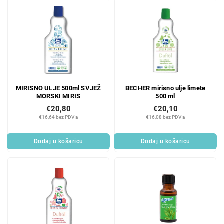
MIRISNO ULJE 500ml SVJEŽ
BECHER mirisno ulje limete
MORSKI MIRIS
500 ml
€20,80
€20,10
€16,64 bez PDV-a
€16,08 bez PDV-a
Dodaj u košaricu
Dodaj u košaricu