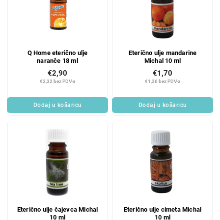
Q Home eterično ulje
Eterično ulje mandarine
naranče 18 ml
Michal 10 ml
€2,90
€1,70
€2,32 bez PDV-a
€1,36 bez PDV-a
Dodaj u košaricu
Dodaj u košaricu
Eterično ulje čajevca Michal
Eterično ulje cimeta Michal
10 ml
10 ml