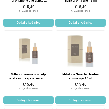
aromatično ulje slatkog
Spirit aroma ulje 15 ml
narcisa 15 ml
€15,40
€15,40
€12,32 bez PDV-a
€12,32 bez PDV-a
Dodaj u košaricu
Dodaj u košaricu
Millefiori aromatično ulje
Millefiori Selected Ninfea
odabranog čaja od naranče
aroma ulje 15 ml
15 ml
€15,40
€15,40
€12,32 bez PDV-a
€12,32 bez PDV-a
Dodaj u košaricu
Dodaj u košaricu