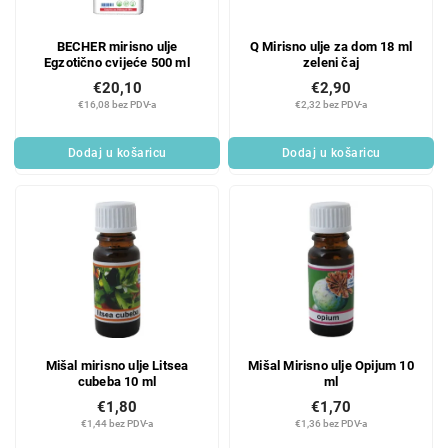
BECHER mirisno ulje
Q Mirisno ulje za dom 18 ml
Egzotično cvijeće 500 ml
zeleni čaj
€20,10
€2,90
€16,08 bez PDV-a
€2,32 bez PDV-a
Dodaj u košaricu
Dodaj u košaricu
Mišal mirisno ulje Litsea
Mišal Mirisno ulje Opijum 10
cubeba 10 ml
ml
€1,80
€1,70
€1,44 bez PDV-a
€1,36 bez PDV-a