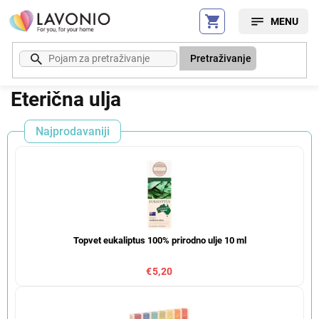
Preskoči
na
sadržaj
Pretraživanje
Eterična ulja
Najprodavaniji
Topvet eukaliptus 100% prirodno ulje 10 ml
€5,20