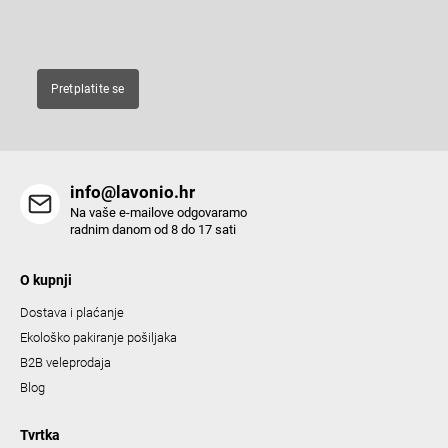
c
E-pošta
o
n
t
Pretplatite se
r
o
l
s
info@lavonio.hr
Na vaše e-mailove odgovaramo
radnim danom od 8 do 17 sati
O kupnji
Dostava i plaćanje
Ekološko pakiranje pošiljaka
B2B veleprodaja
Blog
Tvrtka